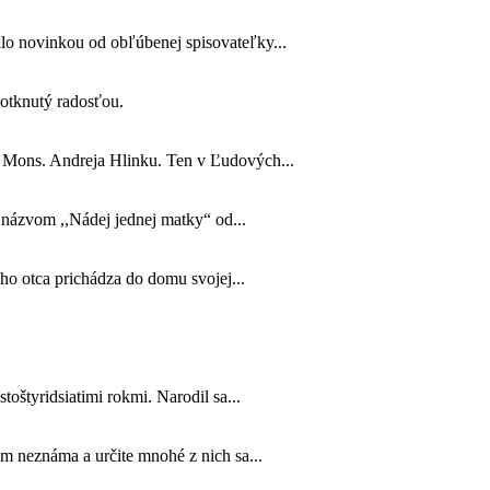
lo novinkou od obľúbenej spisovateľky...
 dotknutý radosťou.
o Mons. Andreja Hlinku. Ten v Ľudových...
s názvom ,,Nádej jednej matky“ od...
jho otca prichádza do domu svojej...
toštyridsiatimi rokmi. Narodil sa...
m neznáma a určite mnohé z nich sa...