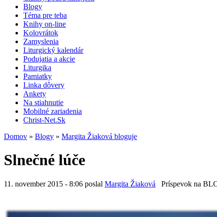
Blogy
Téma pre teba
Knihy on-line
Kolovrátok
Zamyslenia
Liturgický kalendár
Podujatia a akcie
Liturgika
Pamiatky
Linka dôvery
Ankety
Na stiahnutie
Mobilné zariadenia
Christ-Net.Sk
Domov
»
Blogy
»
Margita Žiaková bloguje
Slnečné lúče
11. november 2015 - 8:06 poslal
Margita Žiaková
Príspevok na B