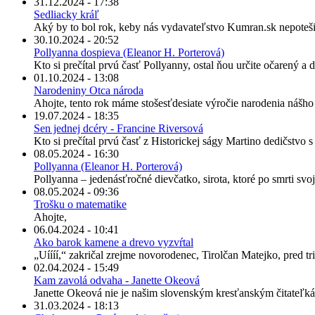
31.12.2024 - 17:38
Sedliacky kráľ
Aký by to bol rok, keby nás vydavateľstvo Kumran.sk nepoteši
30.10.2024 - 20:52
Pollyanna dospieva (Eleanor H. Porterová)
Kto si prečítal prvú časť Pollyanny, ostal ňou určite očarený a
01.10.2024 - 13:08
Narodeniny Otca národa
Ahojte, tento rok máme stošesťdesiate výročie narodenia nášh
19.07.2024 - 18:35
Sen jednej dcéry - Francine Riversová
Kto si prečítal prvú časť z Historickej ságy Martino dedičstvo 
08.05.2024 - 16:30
Pollyanna (Eleanor H. Porterová)
Pollyanna – jedenásťročné dievčatko, sirota, ktoré po smrti svo
08.05.2024 - 09:36
Trošku o matematike
Ahojte,
06.04.2024 - 10:41
Ako barok kamene a drevo vyzvŕtal
„Uíííí,“ zakričal zrejme novorodenec, Tirolčan Matejko, pred tris
02.04.2024 - 15:49
Kam zavolá odvaha - Janette Okeová
Janette Okeová nie je našim slovenským kresťanským čitateľká
31.03.2024 - 18:13