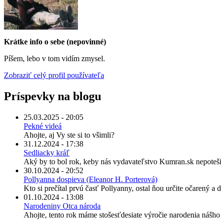
Krátke info o sebe (nepovinné)
Píšem, lebo v tom vidím zmysel.
Zobraziť celý profil používateľa
Príspevky na blogu
25.03.2025 - 20:05
Pekné videá
Ahojte, aj Vy ste si to všimli?
31.12.2024 - 17:38
Sedliacky kráľ
Aký by to bol rok, keby nás vydavateľstvo Kumran.sk nepoteši
30.10.2024 - 20:52
Pollyanna dospieva (Eleanor H. Porterová)
Kto si prečítal prvú časť Pollyanny, ostal ňou určite očarený a
01.10.2024 - 13:08
Narodeniny Otca národa
Ahojte, tento rok máme stošesťdesiate výročie narodenia nášh