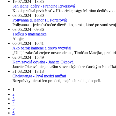
19.07.2024 - 18:35
Sen jednej dcéry - Francine Riversová
Kto si prečítal prvú časť z Historickej ságy Martino dedičstvo 
08.05.2024 - 16:30
Pollyanna (Eleanor H. Porterová)
Pollyanna – jedenásťročné dievčatko, sirota, ktoré po smrti svo
08.05.2024 - 09:36
Trošku o matematike
Ahojte,
06.04.2024 - 10:41
Ako barok kamene a drevo vyzvŕtal
„Uíííí,“ zakričal zrejme novorodenec, Tirolčan Matejko, pred tris
02.04.2024 - 15:49
Kam zavolá odvaha - Janette Okeová
Janette Okeová nie je našim slovenským kresťanským čitateľká
31.03.2024 - 18:13
Chekutanga - Prvá medzi mužmi
Rozprávky nie sú len pre deti, majú ich radi aj dospelí.
1
2
3
4
5
6