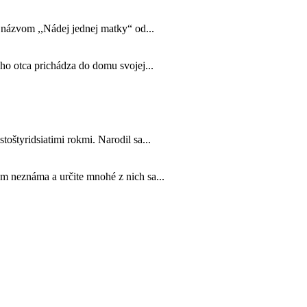
s názvom ,,Nádej jednej matky“ od...
jho otca prichádza do domu svojej...
toštyridsiatimi rokmi. Narodil sa...
m neznáma a určite mnohé z nich sa...