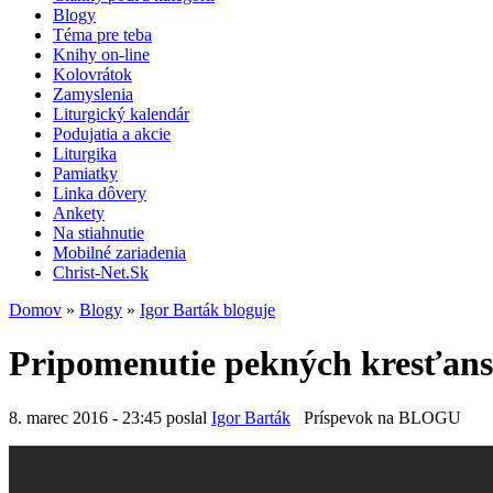
Blogy
Téma pre teba
Knihy on-line
Kolovrátok
Zamyslenia
Liturgický kalendár
Podujatia a akcie
Liturgika
Pamiatky
Linka dôvery
Ankety
Na stiahnutie
Mobilné zariadenia
Christ-Net.Sk
Domov
»
Blogy
»
Igor Barták bloguje
Pripomenutie pekných kresťans
8. marec 2016 - 23:45 poslal
Igor Barták
Príspevok na BLOGU