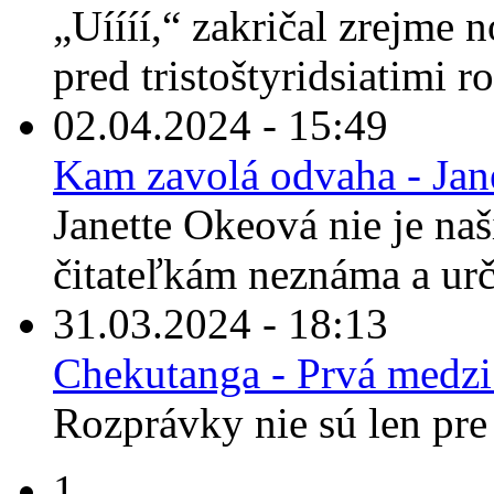
„Uíííí,“ zakričal zrejme 
pred tristoštyridsiatimi r
02.04.2024 - 15:49
Kam zavolá odvaha - Jan
Janette Okeová nie je n
čitateľkám neznáma a urči
31.03.2024 - 18:13
Chekutanga - Prvá medz
Rozprávky nie sú len pre 
1