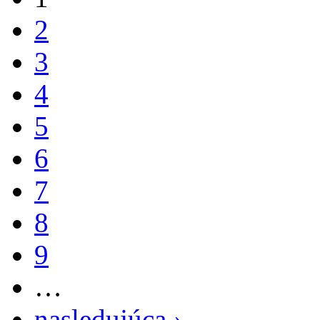
2
3
4
5
6
7
8
9
…
nasledujúca ›