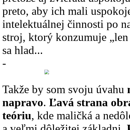
preto, aby ich mali uspokoje
intelektuálnej činnosti po n
stroj, ktorý konzumuje „len 
sa hlad...
-
Takže by som svoju úvahu
m
napravo
.
Ľavá strana ob
teóriu
, kde maličká a nedôl
a veľmi dôležitej základni.