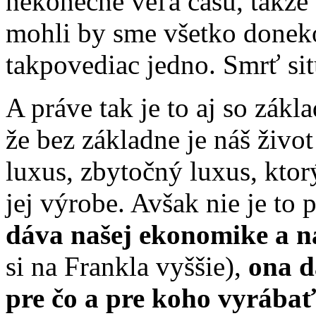
nekonečne veľa času, takže 
mohli by sme všetko doneko
takpovediac jedno. Smrť si
A práve tak je to aj so zák
že bez základne je náš živo
luxus, zbytočný luxus, ktor
jej výrobe. Avšak nie je to
dáva našej ekonomike a n
si na Frankla vyššie),
ona d
pre čo a pre koho vyrábať