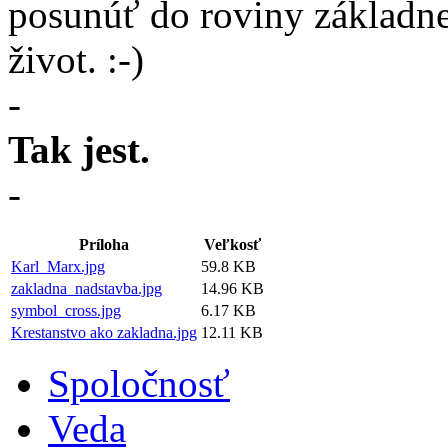
posunúť do roviny základne 
život. :-)
-
Tak jest.
-
Príloha
Veľkosť
Karl_Marx.jpg
59.8 KB
zakladna_nadstavba.jpg
14.96 KB
symbol_cross.jpg
6.17 KB
Krestanstvo ako zakladna.jpg
12.11 KB
Spoločnosť
Veda