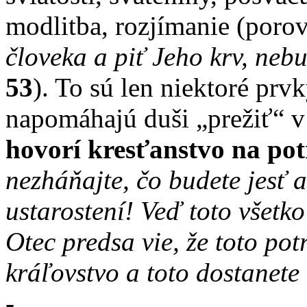
modlitba, rozjímanie (porov
človeka a piť Jeho krv, nebu
53
). To sú len niektoré prv
napomáhajú duši „prežiť“ v
hovorí kresťanstvo na pot
nezháňajte, čo budete jesť 
ustarostení! Veď toto všetk
Otec predsa vie, že toto pot
kráľovstvo a toto dostanete
-