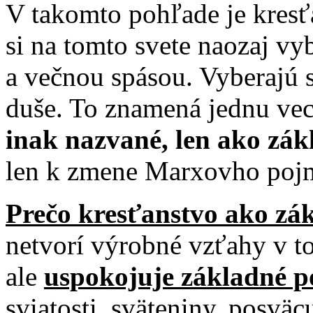
V takomto pohľade je kresť
si na tomto svete naozaj v
a večnou spásou. Vyberajú
duše. To znamená jednu ve
inak nazvané, len ako zá
len k zmene Marxovho poj
Prečo kresťanstvo ako zá
netvorí výrobné vzťahy v 
ale
uspokojuje základné p
sviatosti, sväteniny, posvä