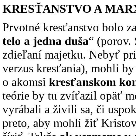
KRESŤANSTVO A MAR
Prvotné kresťanstvo bolo za
telo a jedna duša
“ (porov.
zdieľaní majetku. Nebyť pri
verzus kresťania), mohli by
o akomsi
kresťanskom ko
teórie by tu zvíťazil opäť m
vyrábali a živili sa, či uspo
preto, aby mohli žiť Kristo