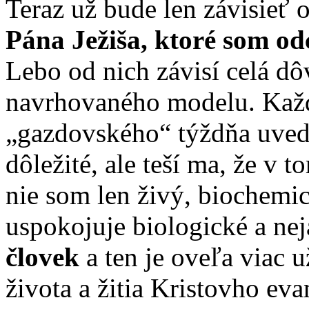
Teraz už bude len závisieť 
Pána Ježiša, ktoré som od
Lebo od nich závisí celá 
navrhovaného modelu. Každ
„gazdovského“ týždňa uvedom
dôležité, ale teší ma, že v 
nie som len živý, biochemi
uspokojuje biologické a nej
človek
a ten je oveľa viac 
života a žitia Kristovho eva