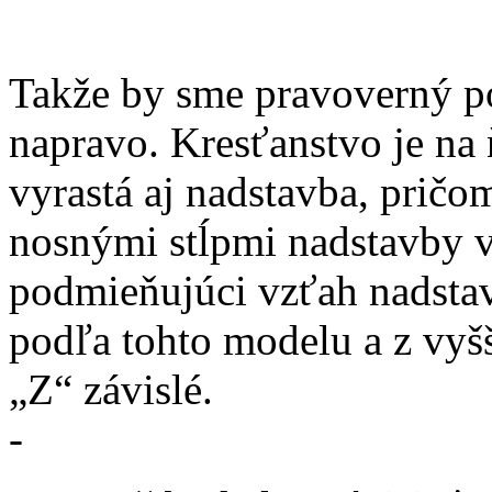
Takže by sme pravoverný p
napravo. Kresťanstvo je na
vyrastá aj nadstavba, prič
nosnými stĺpmi nadstavby 
podmieňujúci vzťah nadstav
podľa tohto modelu a z vyšš
„Z“ závislé.
-