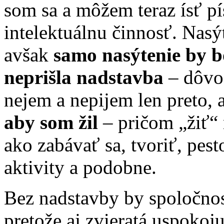
som sa a môžem teraz ísť pí
intelektuálnu činnosť. Nasý
avšak
samo nasýtenie by b
neprišla nadstavba
– dôvod
nejem a nepijem len preto, 
aby som žil
– pričom „žiť“
ako zabávať sa, tvoriť, pes
aktivity a podobne.
Bez nadstavby by spoločnos
pretože aj zvieratá uspokoj