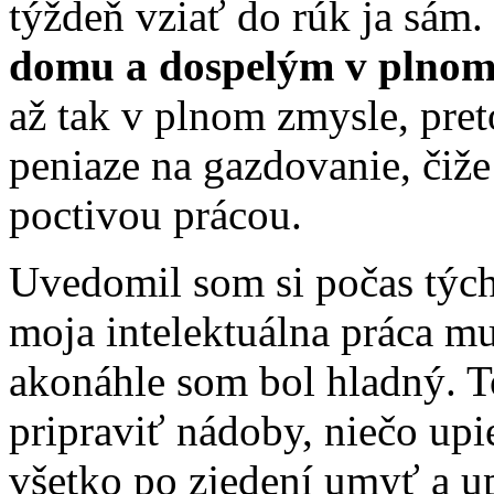
týždeň vziať do rúk ja sám.
domu a dospelým v plnom 
až tak v plnom zmysle, pret
peniaze na gazdovanie, čiže
poctivou prácou.
Uvedomil som si počas tých
moja intelektuálna práca mu
akonáhle som bol hladný. 
pripraviť nádoby, niečo upi
všetko po zjedení umyť a u