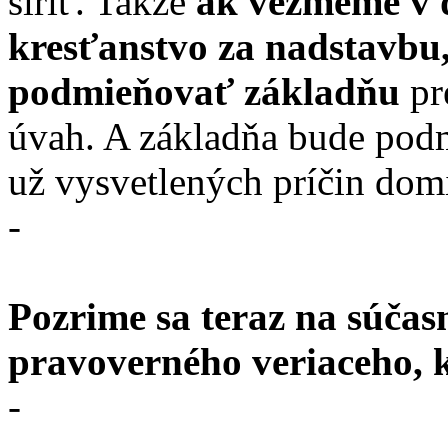
šíriť. Takže
ak vezmeme v 
kresťanstvo za nadstavbu
podmieňovať základňu
pr
úvah. A základňa bude pod
už vysvetlených príčin dom
-
Pozrime sa teraz na súčas
pravoverného veriaceho, k
-