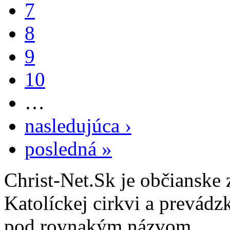
7
8
9
10
…
nasledujúca ›
posledná »
Christ-Net.Sk je občianske 
Katolíckej cirkvi a prevádz
pod rovnakým názvom.