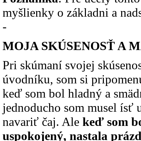
myšlienky o základni a nad
-
MOJA SKÚSENOSŤ A 
Pri skúmaní svojej skúseno
úvodníku, som si pripomenu
keď som bol hladný a smädn
jednoducho som musel ísť up
navariť čaj. Ale
keď som bo
uspokojený, nastala práz