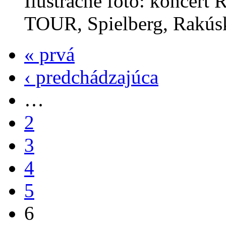
Ilustračné foto: koncert
TOUR, Spielberg, Rakúsk
« prvá
‹ predchádzajúca
…
2
3
4
5
6