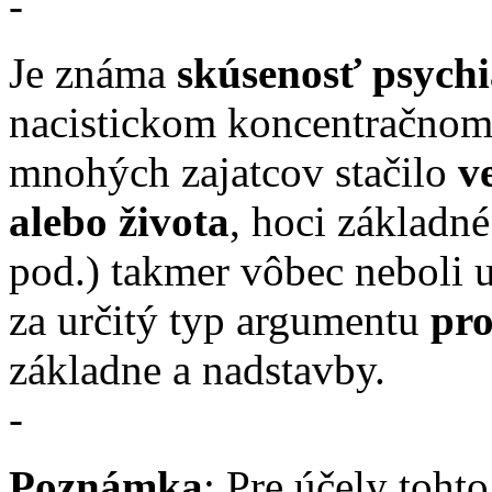
-
Je známa
skúsenosť psychi
nacistickom koncentračnom tá
mnohých zajatcov stačilo
v
alebo života
, hoci základné
pod.) takmer vôbec neboli
za určitý typ argumentu
pro
základne a nadstavby.
-
Poznámka
: Pre účely toh