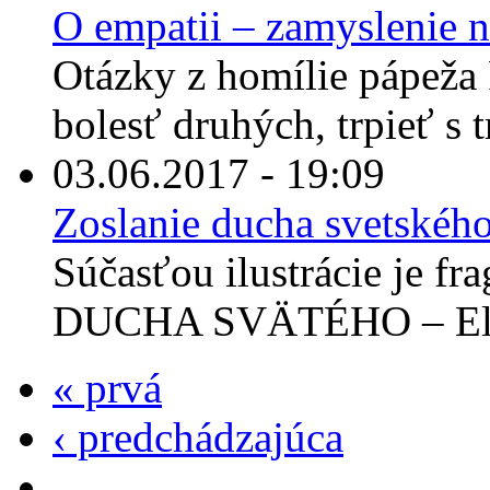
O empatii – zamyslenie n
Otázky z homílie pápeža 
bolesť druhých, trpieť s tr
03.06.2017 - 19:09
Zoslanie ducha svetskéh
Súčasťou ilustrácie je 
DUCHA SVÄTÉHO – El Gr
« prvá
‹ predchádzajúca
…