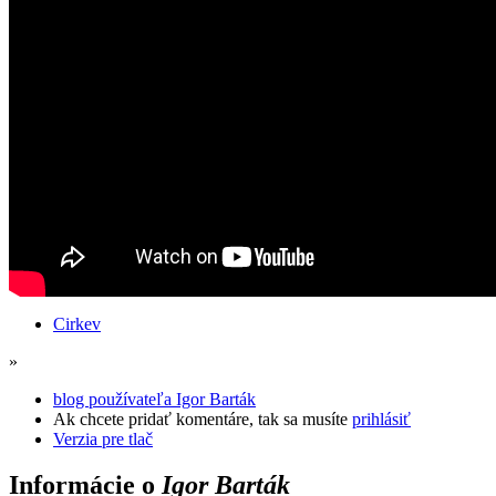
Cirkev
»
blog používateľa Igor Barták
Ak chcete pridať komentáre, tak sa musíte
prihlásiť
Verzia pre tlač
Informácie o
Igor Barták