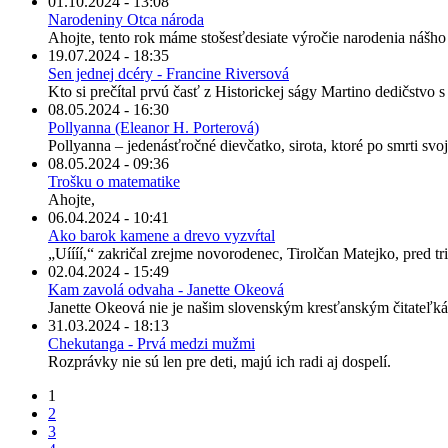
01.10.2024 - 13:08
Narodeniny Otca národa
Ahojte, tento rok máme stošesťdesiate výročie narodenia nášh
19.07.2024 - 18:35
Sen jednej dcéry - Francine Riversová
Kto si prečítal prvú časť z Historickej ságy Martino dedičstvo 
08.05.2024 - 16:30
Pollyanna (Eleanor H. Porterová)
Pollyanna – jedenásťročné dievčatko, sirota, ktoré po smrti svo
08.05.2024 - 09:36
Trošku o matematike
Ahojte,
06.04.2024 - 10:41
Ako barok kamene a drevo vyzvŕtal
„Uíííí,“ zakričal zrejme novorodenec, Tirolčan Matejko, pred tris
02.04.2024 - 15:49
Kam zavolá odvaha - Janette Okeová
Janette Okeová nie je našim slovenským kresťanským čitateľká
31.03.2024 - 18:13
Chekutanga - Prvá medzi mužmi
Rozprávky nie sú len pre deti, majú ich radi aj dospelí.
1
2
3