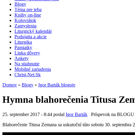
Blogy
Téma pre teba
Knihy on-line
Kolovrátok
Zamyslenia
Liturgický kalendár
Podujatia a akcie
Liturgika
Pamiatky
Linka dôvery
Ankety
Na stiahnutie
Mobilné zariadenia
Christ-Net.Sk
Domov
»
Blogy
»
Igor Barták bloguje
Hymna blahorečenia Titusa Ze
25. september 2017 - 8:44 poslal
Igor Barták
Príspevok na BLOGU
Blahorečenie Titusa Zemana sa uskutoční túto sobotu 30. septembra 20