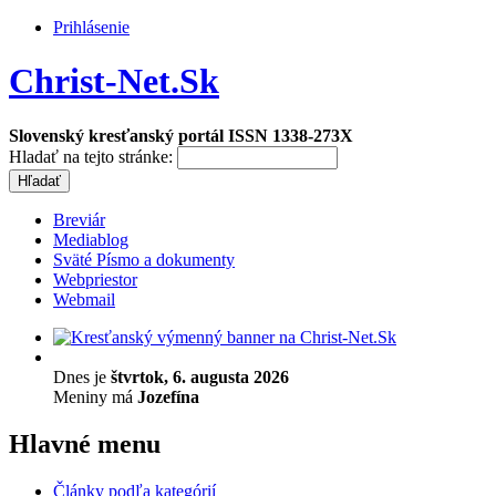
Prihlásenie
Christ-Net.Sk
Slovenský kresťanský portál ISSN 1338-273X
Hladať na tejto stránke:
Breviár
Mediablog
Sväté Písmo a dokumenty
Webpriestor
Webmail
Dnes je
štvrtok, 6. augusta 2026
Meniny má
Jozefína
Hlavné menu
Články podľa kategórií