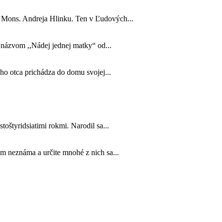
o Mons. Andreja Hlinku. Ten v Ľudových...
s názvom ,,Nádej jednej matky“ od...
jho otca prichádza do domu svojej...
toštyridsiatimi rokmi. Narodil sa...
m neznáma a určite mnohé z nich sa...