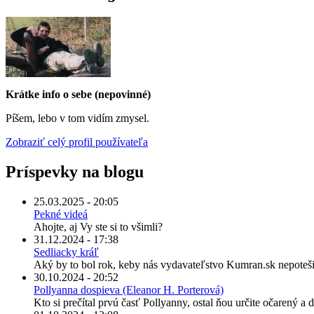
Krátke info o sebe (nepovinné)
Píšem, lebo v tom vidím zmysel.
Zobraziť celý profil používateľa
Príspevky na blogu
25.03.2025 - 20:05
Pekné videá
Ahojte, aj Vy ste si to všimli?
31.12.2024 - 17:38
Sedliacky kráľ
Aký by to bol rok, keby nás vydavateľstvo Kumran.sk nepoteši
30.10.2024 - 20:52
Pollyanna dospieva (Eleanor H. Porterová)
Kto si prečítal prvú časť Pollyanny, ostal ňou určite očarený a