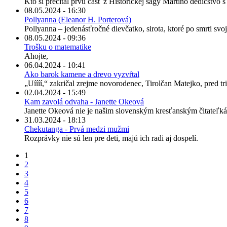
Kto si prečítal prvú časť z Historickej ságy Martino dedičstvo 
08.05.2024 - 16:30
Pollyanna (Eleanor H. Porterová)
Pollyanna – jedenásťročné dievčatko, sirota, ktoré po smrti svo
08.05.2024 - 09:36
Trošku o matematike
Ahojte,
06.04.2024 - 10:41
Ako barok kamene a drevo vyzvŕtal
„Uíííí,“ zakričal zrejme novorodenec, Tirolčan Matejko, pred tris
02.04.2024 - 15:49
Kam zavolá odvaha - Janette Okeová
Janette Okeová nie je našim slovenským kresťanským čitateľká
31.03.2024 - 18:13
Chekutanga - Prvá medzi mužmi
Rozprávky nie sú len pre deti, majú ich radi aj dospelí.
1
2
3
4
5
6
7
8