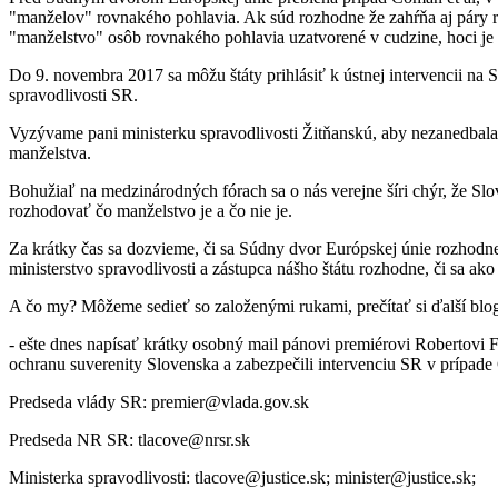
"manželov" rovnakého pohlavia. Ak súd rozhodne že zahŕňa aj páry ro
"manželstvo" osôb rovnakého pohlavia uzatvorené v cudzine, hoci j
Do 9. novembra 2017 sa môžu štáty prihlásiť k ústnej intervencii na
spravodlivosti SR.
Vyzývame pani ministerku spravodlivosti Žitňanskú, aby nezanedbal
manželstva.
Bohužiaľ na medzinárodných fórach sa o nás verejne šíri chýr, že Sl
rozhodovať čo manželstvo je a čo nie je.
Za krátky čas sa dozvieme, či sa Súdny dvor Európskej únie rozhodn
ministerstvo spravodlivosti a zástupca nášho štátu rozhodne, či sa ako
A čo my? Môžeme sedieť so založenými rukami, prečítať si ďalší blo
- ešte dnes napísať krátky osobný mail pánovi premiérovi Robertovi F
ochranu suverenity Slovenska a zabezpečili intervenciu SR v prípade
Predseda vlády SR: premier@vlada.gov.sk
Predseda NR SR: tlacove@nrsr.sk
Ministerka spravodlivosti: tlacove@justice.sk; minister@justice.sk;