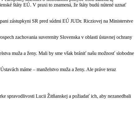
lenské štáty EÚ. V praxi to znamená, že štáty budú nútené uznať
rí pani zástupkyni SR pred súdmi EÚ JUDr. Ricziovej na Ministerstve
spech zachovania suverenity Slovenska v oblasti ústavnej ochrany
želstva muža a ženy. Mali by sme však brániť našu možnosť slobodne
h Ústavách máme – manželstvo muža a ženy. Ale práve teraz
ke spravodlivosti Lucii Žitňanskej a požiadať ich, aby nezanedbali