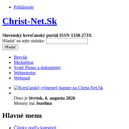
Prihlásenie
Christ-Net.Sk
Slovenský kresťanský portál ISSN 1338-273X
Hladať na tejto stránke:
Breviár
Mediablog
Sväté Písmo a dokumenty
Webpriestor
Webmail
Dnes je
štvrtok, 6. augusta 2026
Meniny má
Jozefína
Hlavné menu
Články podľa kategórií