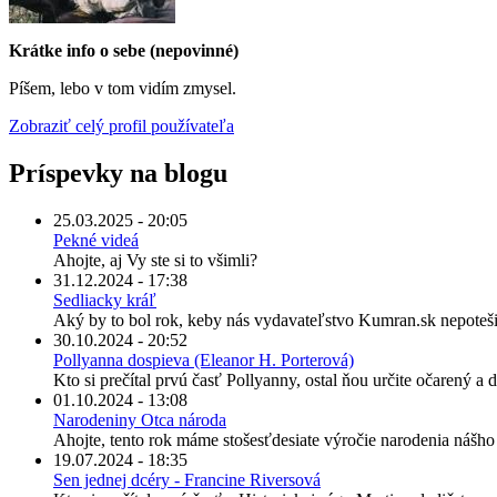
Krátke info o sebe (nepovinné)
Píšem, lebo v tom vidím zmysel.
Zobraziť celý profil používateľa
Príspevky na blogu
25.03.2025 - 20:05
Pekné videá
Ahojte, aj Vy ste si to všimli?
31.12.2024 - 17:38
Sedliacky kráľ
Aký by to bol rok, keby nás vydavateľstvo Kumran.sk nepoteši
30.10.2024 - 20:52
Pollyanna dospieva (Eleanor H. Porterová)
Kto si prečítal prvú časť Pollyanny, ostal ňou určite očarený a
01.10.2024 - 13:08
Narodeniny Otca národa
Ahojte, tento rok máme stošesťdesiate výročie narodenia nášh
19.07.2024 - 18:35
Sen jednej dcéry - Francine Riversová