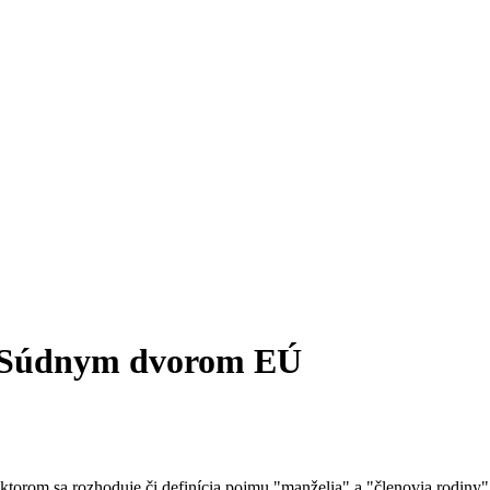
ed Súdnym dvorom EÚ
torom sa rozhoduje či definícia pojmu "manželia" a "členovia rodiny