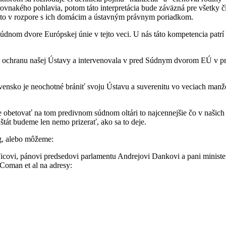
vnakého pohlavia, potom táto interpretácia bude záväzná pre všetky č
e to v rozpore s ich domácim a ústavným právnym poriadkom.
 Súdnom dvore Európskej únie v tejto veci. U nás táto kompetencia pat
a ochranu našej Ústavy a intervenovala v pred Súdnym dvorom EÚ v pro
ovensko je neochotné brániť svoju Ústavu a suverenitu vo veciach man
e obetovať na tom predivnom súdnom oltári to najcennejšie čo v našic
 štát budeme len nemo prizerať, ako sa to deje.
g, alebo môžeme:
icovi, pánovi predsedovi parlamentu Andrejovi Dankovi a pani minister
 Coman et al na adresy: