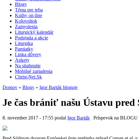
Blogy
Téma pre teba
Knihy on-line
Kolovrátok
Zamyslenia
Liturgický kalendár
Podujatia a akcie
Liturgika
Pamiatky
Linka dôvery
Ankety
Na stiahnutie
Mobilné zariadenia
Christ-Net.Sk
Domov
»
Blogy
»
Igor Barták bloguje
Je čas brániť našu Ústavu pr
8. november 2017 - 17:55 poslal
Igor Barták
Príspevok na BLOGU
Pred Súdnym dvorom Európskej únie prebieha prípad Coman et al, v k