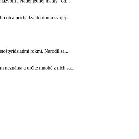
s názvom ,,Nádej jednej matky“ od...
jho otca prichádza do domu svojej...
toštyridsiatimi rokmi. Narodil sa...
m neznáma a určite mnohé z nich sa...