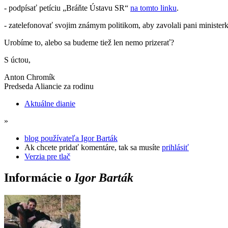
- podpísať petíciu „Bráňte Ústavu SR“
na tomto linku
.
- zatelefonovať svojim známym politikom, aby zavolali pani ministerk
Urobíme to, alebo sa budeme tiež len nemo prizerať?
S úctou,
Anton Chromík
Predseda Aliancie za rodinu
Aktuálne dianie
»
blog používateľa Igor Barták
Ak chcete pridať komentáre, tak sa musíte
prihlásiť
Verzia pre tlač
Informácie o
Igor Barták