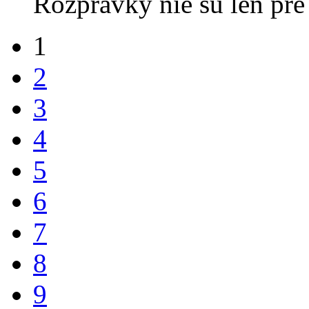
Rozprávky nie sú len pre 
1
2
3
4
5
6
7
8
9