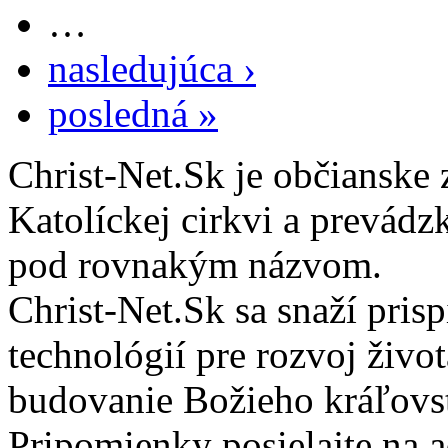
…
nasledujúca ›
posledná »
Christ-Net.Sk je občianske 
Katolíckej cirkvi a prevádz
pod rovnakým názvom.
Christ-Net.Sk sa snaží pri
technológií pre rozvoj živo
budovanie Božieho kráľovs
Pripomienky posielajte na 