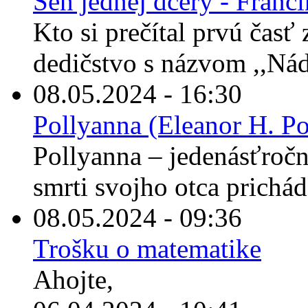
Sen jednej dcéry - Franc
Kto si prečítal prvú časť
dedičstvo s názvom ,,Nád
08.05.2024 - 16:30
Pollyanna (Eleanor H. Po
Pollyanna – jedenásťročné
smrti svojho otca prichád
08.05.2024 - 09:36
Trošku o matematike
Ahojte,