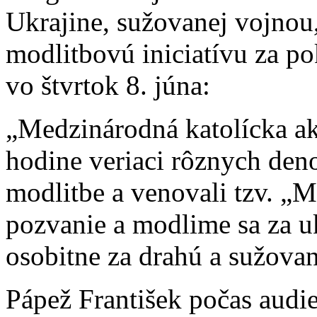
Ukrajine, sužovanej vojnou
modlitbovú iniciatívu za pok
vo štvrtok 8. júna:
„Medzinárodná katolícka akc
hodine veriaci rôznych deno
modlitbe a venovali tzv. „M
pozvanie a modlime sa za u
osobitne za drahú a sužova
Pápež František počas audie