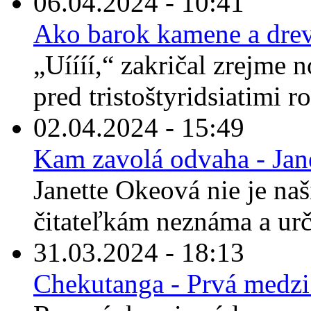
06.04.2024 - 10:41
Ako barok kamene a drev
„Uíííí,“ zakričal zrejme 
pred tristoštyridsiatimi r
02.04.2024 - 15:49
Kam zavolá odvaha - Jan
Janette Okeová nie je n
čitateľkám neznáma a urči
31.03.2024 - 18:13
Chekutanga - Prvá medz