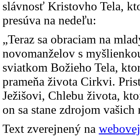
slávnosť Kristovho Tela, kto
presúva na nedeľu:
„Teraz sa obraciam na mladý
novomanželov s myšlienkou
sviatkom Božieho Tela, ktor
prameňa života Cirkvi. Pris
Ježišovi, Chlebu života, ktor
on sa stane zdrojom vašich 
Text zverejnený na
webove