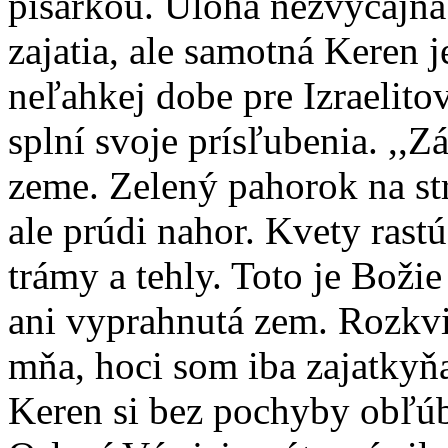
pisárkou. Úloha nezvyčajná
zajatia, ale samotná Keren j
neľahkej dobe pre Izraelito
splní svoje prísľubenia. ,,
zeme. Zelený pahorok na str
ale prúdi nahor. Kvety rast
trámy a tehly. Toto je Božie
ani vyprahnutá zem. Rozkvi
mňa, hoci som iba zajatkyň
Keren si bez pochyby obľúb