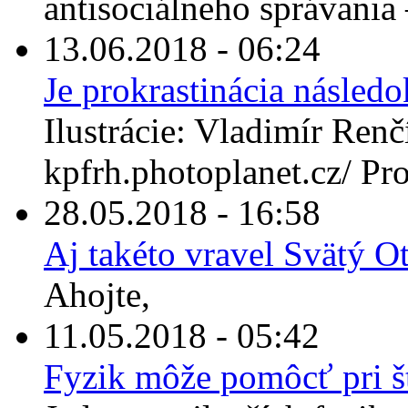
antisociálneho správania –
13.06.2018 - 06:24
Je prokrastinácia násle
Ilustrácie: Vladimír Renčí
kpfrh.photoplanet.cz/ Prok
28.05.2018 - 16:58
Aj takéto vravel Svätý 
Ahojte,
11.05.2018 - 05:42
Fyzik môže pomôcť pri št