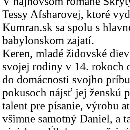
V najnovšom románe Skrytý
Tessy Afsharovej, ktoré vy
Kumran.sk sa spolu s hlav
babylonskom zajatí.
Keren, mladé židovské diev
svojej rodiny v 14. rokoch 
do domácnosti svojho príb
pokusoch nájsť jej ženskú p
talent pre písanie, výrobu 
všimne samotný Daniel, a t