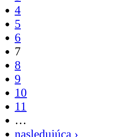
4
5
6
7
8
9
10
11
…
nasledujúca ›