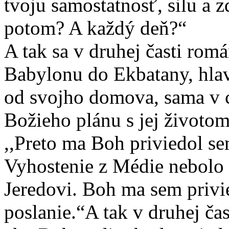
tvoju samostatnosť, silu a 
potom? A každý deň?“
A tak sa v druhej časti rom
Babylonu do Ekbatany, hla
od svojho domova, sama v 
Božieho plánu s jej životo
,,Preto ma Boh priviedol sem
Vyhostenie z Médie nebolo 
Jeredovi. Boh ma sem privi
poslanie.“A tak v druhej ča