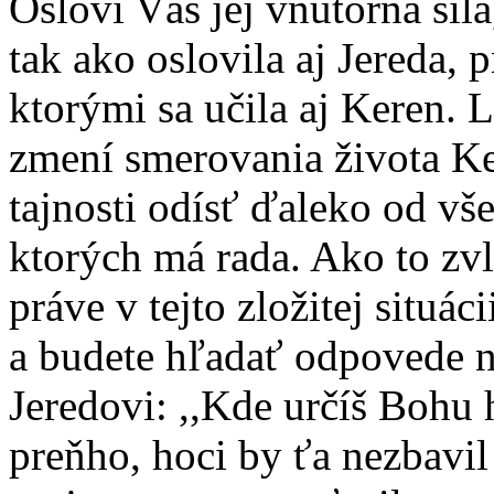
Osloví Vás jej vnútorná sila
tak ako oslovila aj Jereda, 
ktorými sa učila aj Keren. 
zmení smerovania života Ke
tajnosti odísť ďaleko od vš
ktorých má rada. Ako to zv
práve v tejto zložitej situá
a budete hľadať odpovede na
Jeredovi: ,,Kde určíš Bohu 
preňho, hoci by ťa nezbavil 