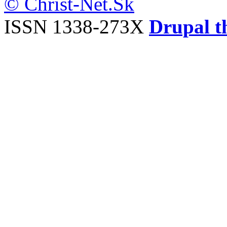
© Christ-Net.Sk
ISSN 1338-273X
Drupal t