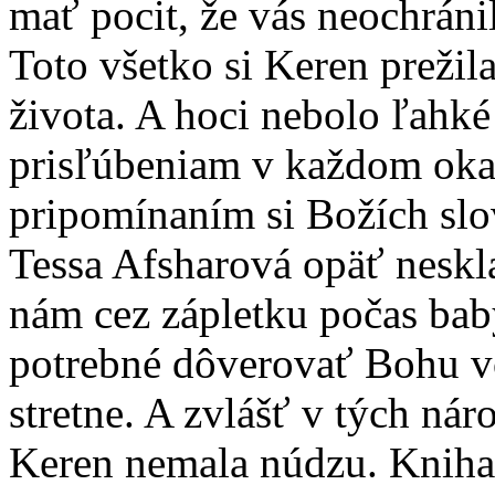
mať pocit, že vás neochráni
Toto všetko si Keren prežil
života. A hoci nebolo ľahk
prisľúbeniam v každom okam
pripomínaním si Božích slov
Tessa Afsharová opäť nesk
nám cez zápletku počas baby
potrebné dôverovať Bohu vo
stretne. A zvlášť v tých nár
Keren nemala núdzu. Kniha 