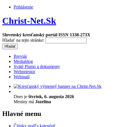
Prihlásenie
Christ-Net.Sk
Slovenský kresťanský portál ISSN 1338-273X
Hladať na tejto stránke:
Breviár
Mediablog
Sväté Písmo a dokumenty
Webpriestor
Webmail
Dnes je
štvrtok, 6. augusta 2026
Meniny má
Jozefína
Hlavné menu
Články podľa kategórií