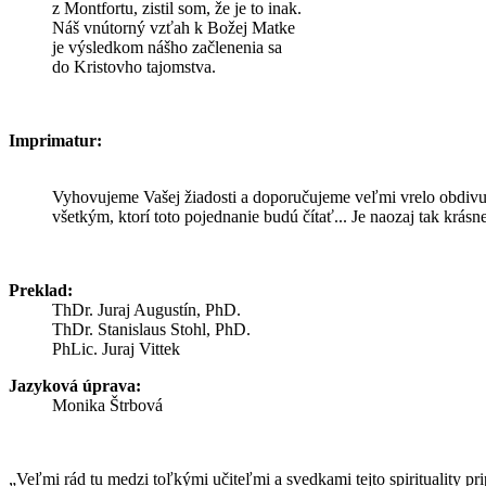
z Montfortu, zistil som, že je to inak.
Náš vnútorný vzťah k Božej Matke
je výsledkom nášho začlenenia sa
do Kristovho tajomstva.
Imprimatur:
Vyhovujeme Vašej žiadosti a doporučujeme veľmi vrelo obdivu
všetkým, ktorí toto pojednanie budú čítať... Je naozaj tak krásn
Preklad:
ThDr. Juraj Augustín, PhD.
ThDr. Stanislaus Stohl, PhD.
PhLic. Juraj Vittek
Jazyková úprava:
Monika Štrbová
„Veľmi rád tu medzi toľkými učiteľmi a svedkami tejto spirituality 