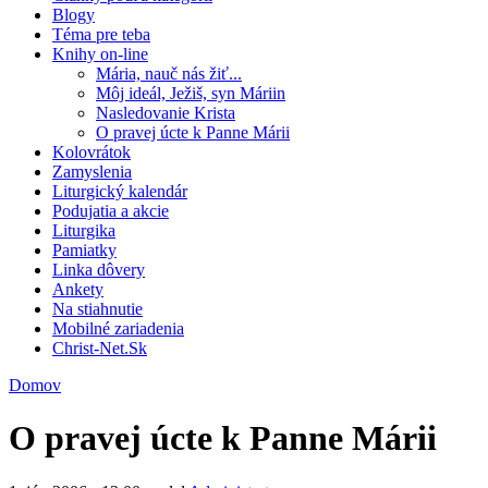
Blogy
Téma pre teba
Knihy on-line
Mária, nauč nás žiť...
Môj ideál, Ježiš, syn Máriin
Nasledovanie Krista
O pravej úcte k Panne Márii
Kolovrátok
Zamyslenia
Liturgický kalendár
Podujatia a akcie
Liturgika
Pamiatky
Linka dôvery
Ankety
Na stiahnutie
Mobilné zariadenia
Christ-Net.Sk
Domov
O pravej úcte k Panne Márii