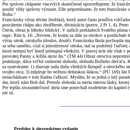
Pre správne chápanie viacerých skutočností upozorňujeme, že francúz
použiť vždy správny význam. Ešte pripomíname, že toto francúzske sl
Bohu.“
Francúzsky výraz divine (božská), ktorý autor často používa vzhľa
posvätenie chápu ako zbožštenie, divinizáciu (porov. 2 Pt 1, 4). Pre
Otrok, obraz je hlboko biblický. V našich prekladoch Svätého písma 
napr.: Rim 6, 16: „Neviete, že komu sa dáte za otrokov a poslúchate 
výraz otrok, otrokyňa (doulos, doulé). Francúzska škola pochopila my
sa seba samého, vzal si prirodzenosť otroka, stal sa podobný ľuďom; a
ktorá nemusí byť hneď prístupná všetkým. V pravej úcte ide však v pr
presvätej Panny a Ježiša skrze ňu.“ (TM 44) Obraz otroctva neprotireč
praktizuje, dáva veľkú vnútornú slobodu, slobodu Božieho dieťaťa. K
sa uzatvárame: 1) zbavuje našu dušu všetkých škrupúľ a ot­rockého st
svojho otca; 3) in­špi­ru­je ho nežnou detinskou láskou.“ (PÚ 169) Ján
nenachádzam v tom žiadnu ťažkosť. Myslím, že sa jedná o istý paradox
dar, ktorý nám Boh dal. Pretože sloboda sa meria mierou lásky, ktorej
Pre lepšiu zrozumiteľnosť diela sme ponechali rozdelenie do kapitol
nie sú.
Predslov k slovenskému vydaniu