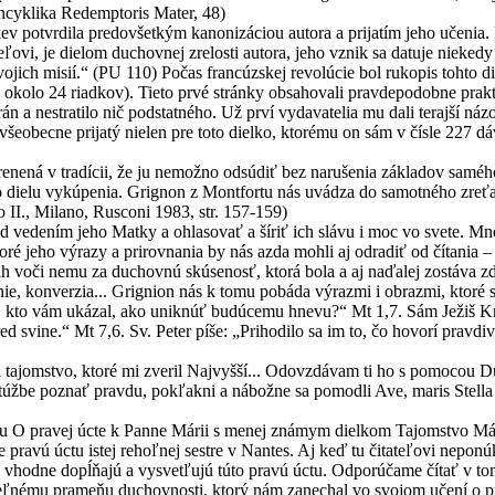
encyklika Redemptoris Mater, 48)
ev potvrdila predovšetkým kanonizáciou autora a prijatím jeho učenia. 
eľovi, je dielom duchovnej zrelosti autora, jeho vznik sa datuje nieked
jich misií.“ (PU 110) Počas francúzskej revolúcie bol rukopis tohto d
á okolo 24 riadkov). Tieto prvé stránky obsahovali pravdepodobne pra
n a nestratilo nič podstatného. Už prví vydavatelia mu dali terajší n
eobecne prijatý nielen pre toto dielko, ktorému on sám v čísle 227 dáv
enená v tradícii, že ju nemožno odsúdiť bez narušenia základov samého 
 dielu vykúpenia. Grignon z Montfortu nás uvádza do samotného zreťazeni
 II., Milano, Rusconi 1983, str. 157-159)
pod vedením jeho Matky a ohlasovať a šíriť ich slávu i moc vo svete. 
ré jeho výrazy a prirovnania by nás azda mohli aj odradiť od čítania 
lh voči nemu za duchovnú skúsenosť, ktorá bola a aj naďalej zostáva 
nie, konverzia... Grignion nás k tomu pobáda výrazmi i obrazmi, ktoré
o, kto vám ukázal, ako uniknúť budúcemu hnevu?“ Mt 1,7. Sám Ježiš Kr
d svine.“ Mt 7,6. Sv. Peter píše: „Prihodilo sa im to, čo hovorí pravdivé
 tajomstvo, ktoré mi zveril Najvyšší... Odovzdávam ti ho s pomocou Du
ej túžbe poznať pravdu, pokľakni a nábožne sa pomodli Ave, maris Stella
u O pravej úcte k Panne Márii s menej známym dielkom Tajomstvo Márie.
pravú úctu istej rehoľnej sestre v Nantes. Aj keď tu čitateľovi neponúk
é vhodne dopĺňajú a vysvetľujú túto pravú úctu. Odporúčame čítať v to
eľnému prameňu duchovnosti, ktorý nám zanechal vo svojom učení o pra