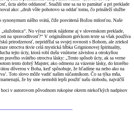
ť, úcta alebo oddanosť. Snažili sme sa na to pamätať a pri preklade
noval ako: „druh vôle pohotovo sa oddať tomu, čo prináleží službe
ako synonymum nášho svätá, čiže posvätená Božou milosťou. Naše
“, „služobnica“. No výraz otrok nájdeme aj v slovenskom preklade,
šnosti na spravodlivosť?“ V originálnom gréckom texte sa však používa
kú prirodzenosť, nepridŕžal sa svojej rovnosti s Bohom, ale zriekol
ze otroctva tkvie celá mystická hĺbka Grignionovej špirituality,
ucha tejto úcty, ktorá robí dušu vnútorne závislou a otrokyňou
ím pravého svätého otroctva lásky: „Tento spôsob úcty, ak sa verne
 potom tento dobrý Majster, ako odmenu za väzenie lásky, do ktorého
e svätou dôverou v Boha, keď spôsobuje, že hľadíme na neho ako na
roctva’. Toto slovo môže vadiť našim súčastníkom. Čo sa týka mňa,
 znamenajú, že by sme nemohli lepši použiť našu slobodu, najväčší
ekov, hoci v autorovom pôvodnom rukopise okrem niekoľkých nadpisov