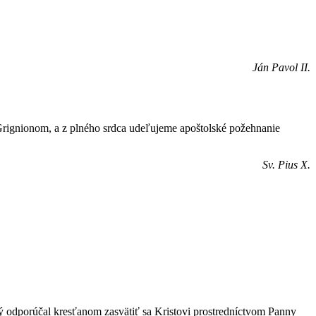
Ján Pavol II.
rignionom, a z plného srdca udeľujeme apoštolské požehnanie
Sv. Pius X.
rý odporúčal kresťanom zasvätiť sa Kristovi prostredníctvom Panny