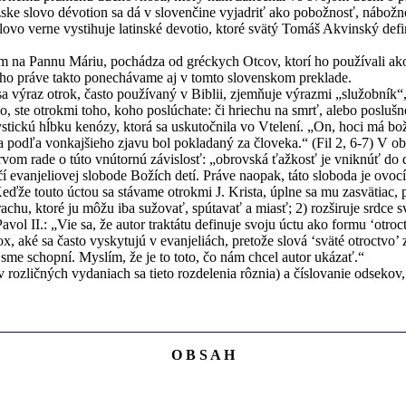
ske slovo dévotion sa dá v slovenčine vyjadriť ako pobožnosť, nábožnos
ovo verne vystihuje latinské devotio, ktoré svätý Tomáš Akvinský defi
dom na Pannu Máriu, pochádza od gréckych Otcov, ktorí ho používali 
to ho práve takto ponechávame aj v tomto slovenskom preklade.
sa výraz otrok, často používaný v Biblii, zjemňuje výrazmi „služobník
ho, ste otrokmi toho, koho poslúchate: či hriechu na smrť, alebo poslu
stickú hĺbku kenózy, ktorá sa uskutočnila vo Vtelení. „On, hoci má božs
 podľa vonkajšieho zjavu bol pokladaný za človeka.“ (Fil 2, 6-7) V obra
vom rade o túto vnútornú závislosť: „obrovská ťažkosť je vniknúť do d
í evanjeliovej slobode Božích detí. Práve naopak, táto sloboda je ovoc
eďže touto úctou sa stávame otrokmi J. Krista, úplne sa mu zasvätiac,
rachu, ktoré ju môžu iba sužovať, spútavať a miasť; 2) rozširuje srdc
 Pavol II.: „Vie sa, že autor traktátu definuje svoju úctu ako formu ‘ot
, aké sa často vyskytujú v evanjeliách, pretože slová ‘sväté otroctvo’
 sme schopní. Myslím, že je to toto, čo nám chcel autor ukázať.“
 (v rozličných vydaniach sa tieto rozdelenia rôznia) a číslovanie ods
O B S A H