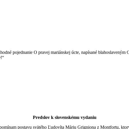
hodné pojednanie O pravej mariánskej úcte, napísané blahoslaveným G
e!“
Predslov k slovenskému vydaniu
pripomínam postavu svätého Ľudovíta Máriu Grigniona z Montfortu, kto