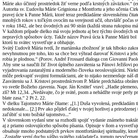
Márie ako účinný prostriedok žiť verne podľa krstných záväzkov.“ (
Autorita sv. Ľudovíta Márie Grigniona z Montfortu a jeho učenia Cirk
pravej úcte k Panne Márii, ktoré teraz predkladáme slovenskému čitat
mnohých rokov s toľkým ovocím na verejnosti učil, obzvlášť počas svo
v roku 1842, ale bez úvodných asi 90 strán (každá strana rukopisu m
V každom prípade dielko má svoju jednotu aj bez týchto úvodných strá
nepravých spôsobov úcty. Takže názov Pravá úcta k Panne Márii bol vš
ktorú tu svätec vysvetľuje a obhajuje.
Svätý Ľudovít Mária tvrdí, že mariánska zbožnosť je tak hlboko zakor
nevyhnutnou pre toho, kto sa chce bez výhrad darovať Kristovi a jeho
robia je plodnou.“ (Porov. André Frossard dialoga con Giovanni Paolo
Aby sme sa naučili žiť život úplného zasvätenia sa Pánovi Ježišovi 
vyjadrovania zastaralými a moderného človeka neoslovujúcimi. Niekto
môže prekvapiť svojimi formuláciami, ale to nijako nezmenšuje náš d
Zasväteniu sa J. Kristovi prostredníctvom P. Márie predchádza obráte
vo svetle Božieho zjavenia. Napr. Ján Krstiteľ vraví: „Hadie plemen
zlí? Mt 12,34. „Nedávajte, čo je sväté, psom a nehádžte svoje perly pre
blate zasa.“ 2 Pt 2, 22.
V dielku Tajomstvo Márie čítame: „[1.] Duša vyvolená, predkladám ti
nedokonale... [2.] Prv ako pôjdeš ďalej v tvojej horlivej a prirodzen
zaľúbiť si toto božské tajomstvo...“
V slovenskom vydaní sme sa rozhodli spojiť vydanie známeho traktát
aj z priamo oslovujúceho spôsobu písania. Opisuje v ňom a vysvetľuje 
obsahuje mnoho podstatných prvkov montfortánskej spirituality, ktor
„Zostaňte verní duchu vášho svätého zakladateľa, tomuto nevyčerpat