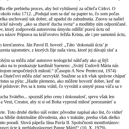
Ba ešte prebieha proces, aby bol vyhlásený za učiteľa Cirkvi. O
y okolo roku 1712. „Podujal som sa dať na papier to, čo som počas
ielka uschovaný tak dobre, až upadol do zabudnutia. Znovu sa našiel
ktické návody „ako sa zbaviť ducha sveta“ a modlitby ním odporúčané.
ázov, ktorý zodpovedá autorovmu úmyslu odlíšiť pravú úctu od
a názov Príprava na kráľovstvo Ježiša Krista, ale i pre samotnú úctu,
kresťanstva. Ján Pavol II. hovorí: „Táto ‘dokonalá úcta’ je
a tajomstiev, z ktorých žije naša viera, ktoré jej dávajú rásť a
Mnohým sa môžu zdať autorove teologické náhľady ako aj štýl
– ako na to poukazuje kardinál Suenens: „Svätý Ľudovít Mária nás
zdrojom nespočetných milostí.“ (Časopis A New Pentecost, 1974)
 sa čitateľovi môžu zdať nezvyklé. Snažme sa ich však správne chápať
istus sa pýta: „Hadie plemeno, ako môžete hovoriť dobre, keď ste
 príslovie: Pes sa k tomu vrátil, čo vyvrátil a umyté prasa váľa sa v
cha Svätého... spoznáš jeho cenu i dokonalosť, sprvu však len
 a Veni, Creator, aby si si od Boha vyprosil milosť porozumieť a
 Toto druhé dielko náš svätec pôvodne napísal ako list, čo vidieť
a hlbšie doktrinálne dôvodenia, ako v traktáte, predsa však dielko
mto poradí. Slová pápeža Jána Pavla II. Spoločnosti montfortánov:
vej úcte k preblahoslavenej Panne Márii!“ (10. X. 1979).