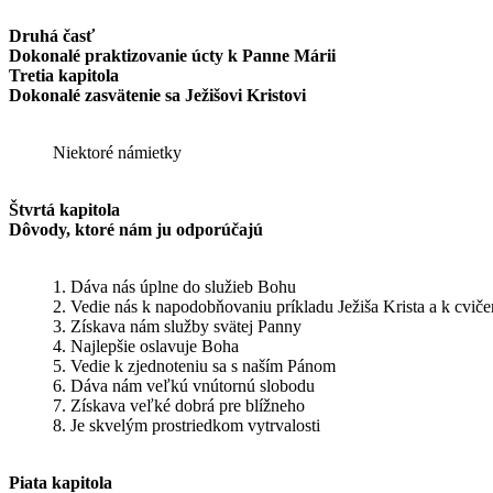
Druhá časť
Dokonalé praktizovanie úcty k Panne Márii
Tretia kapitola
Dokonalé zasvätenie sa Ježišovi Kristovi
Niektoré námietky
Štvrtá kapitola
Dôvody, ktoré nám ju odporúčajú
1. Dáva nás úplne do služieb Bohu
2. Vedie nás k napodobňovaniu príkladu Ježiša Krista a k cviče
3. Získava nám služby svätej Panny
4. Najlepšie oslavuje Boha
5. Vedie k zjednoteniu sa s naším Pánom
6. Dáva nám veľkú vnútornú slobodu
7. Získava veľké dobrá pre blížneho
8. Je skvelým prostriedkom vytrvalosti
Piata kapitola