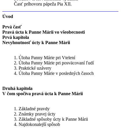
Časť príhovoru pápeža Pia XII.
Úvod
Prvá časť
Pravá úcta k Panne Márii vo všeobecnosti
Prvá kapitola
Nevyhnutnosť úcty k Panne Márii
1. Úloha Panny Márie pri Vtelení
2. Úloha Panny Márie pri posväcovaní ľudí
3. Praktické uzávery
4. Úloha Panny Márie v posledných časoch
Druhá kapitola
V čom spočíva pravá úcta k Panne Márii
1. Základné pravdy
2. Známky pravej úcty
3. Základné spôsoby úcty k Panne Márii
4. Najdokonalejší spôsob