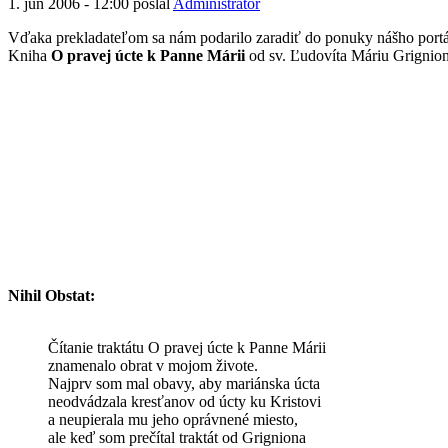
1. jún 2006 - 12:00 poslal
Administrator
Vďaka prekladateľom sa nám podarilo zaradiť do ponuky nášho portál
Kniha
O pravej úcte k Panne Márii
od sv. Ľudovíta Máriu Grigniona
Nihil Obstat:
Čítanie traktátu O pravej úcte k Panne Márii
znamenalo obrat v mojom živote.
Najprv som mal obavy, aby mariánska úcta
neodvádzala kresťanov od úcty ku Kristovi
a neupierala mu jeho oprávnené miesto,
ale keď som prečítal traktát od Grigniona