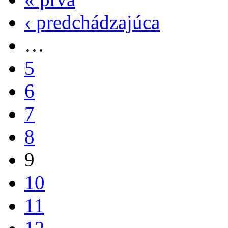
‹ predchádzajúca
…
5
6
7
8
9
10
11