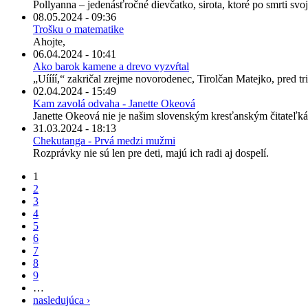
Pollyanna – jedenásťročné dievčatko, sirota, ktoré po smrti svo
08.05.2024 - 09:36
Trošku o matematike
Ahojte,
06.04.2024 - 10:41
Ako barok kamene a drevo vyzvŕtal
„Uíííí,“ zakričal zrejme novorodenec, Tirolčan Matejko, pred tris
02.04.2024 - 15:49
Kam zavolá odvaha - Janette Okeová
Janette Okeová nie je našim slovenským kresťanským čitateľká
31.03.2024 - 18:13
Chekutanga - Prvá medzi mužmi
Rozprávky nie sú len pre deti, majú ich radi aj dospelí.
1
2
3
4
5
6
7
8
9
…
nasledujúca ›