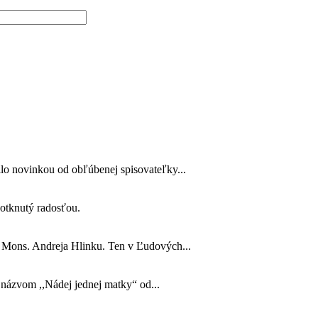
lo novinkou od obľúbenej spisovateľky...
 dotknutý radosťou.
o Mons. Andreja Hlinku. Ten v Ľudových...
s názvom ,,Nádej jednej matky“ od...