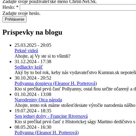
Zadajte svoje používateľské meno Christ-Net.Sk.
Heslo:
*
Zadajte svoje heslo.
Príspevky na blogu
25.03.2025 - 20:05
Pekné videá
Ahojte, aj Vy ste si to všimli?
31.12.2024 - 17:38
Sedliacky kráľ
Aký by to bol rok, keby nás vydavateľstvo Kumran.sk nepoteši
30.10.2024 - 20:52
Pollyanna dospieva (Eleanor H. Porterová)
Kto si prečítal prvú časť Pollyanny, ostal ňou určite očarený a
01.10.2024 - 13:08
Narodeniny Otca národa
Ahojte, tento rok máme stošesťdesiate výročie narodenia nášh
19.07.2024 - 18:35
Sen jednej dcéry - Francine Riversová
Kto si prečítal prvú časť z Historickej ságy Martino dedičstvo 
08.05.2024 - 16:30
Pollyanna (Eleanor H. Porterová)