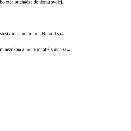
jho otca prichádza do domu svojej...
toštyridsiatimi rokmi. Narodil sa...
m neznáma a určite mnohé z nich sa...