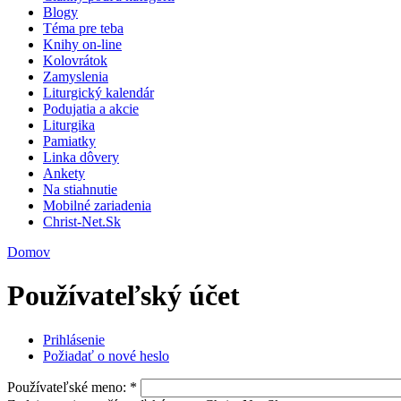
Blogy
Téma pre teba
Knihy on-line
Kolovrátok
Zamyslenia
Liturgický kalendár
Podujatia a akcie
Liturgika
Pamiatky
Linka dôvery
Ankety
Na stiahnutie
Mobilné zariadenia
Christ-Net.Sk
Domov
Používateľský účet
Prihlásenie
Požiadať o nové heslo
Používateľské meno:
*