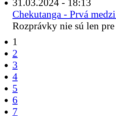
31.03.2024 - 18:13
Chekutanga - Prvá medz
Rozprávky nie sú len pre 
1
2
3
4
5
6
7