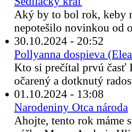
Sedliacky kráľ
Aký by to bol rok, keby
nepotešilo novinkou od o
30.10.2024 - 20:52
Pollyanna dospieva (Elea
Kto si prečítal prvú časť 
očarený a dotknutý rados
01.10.2024 - 13:08
Narodeniny Otca národa
Ahojte, tento rok máme s