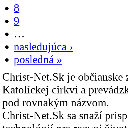
8
9
…
nasledujúca ›
posledná »
Christ-Net.Sk je občianske 
Katolíckej cirkvi a prevádz
pod rovnakým názvom.
Christ-Net.Sk sa snaží pri