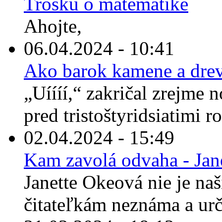
Trošku o matematike
Ahojte,
06.04.2024 - 10:41
Ako barok kamene a drev
„Uíííí,“ zakričal zrejme 
pred tristoštyridsiatimi r
02.04.2024 - 15:49
Kam zavolá odvaha - Jan
Janette Okeová nie je n
čitateľkám neznáma a urči