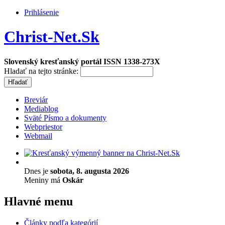
Prihlásenie
Christ-Net.Sk
Slovenský kresťanský portál ISSN 1338-273X
Hladať na tejto stránke:
Breviár
Mediablog
Sväté Písmo a dokumenty
Webpriestor
Webmail
Dnes je
sobota, 8. augusta 2026
Meniny má
Oskár
Hlavné menu
Články podľa kategórií