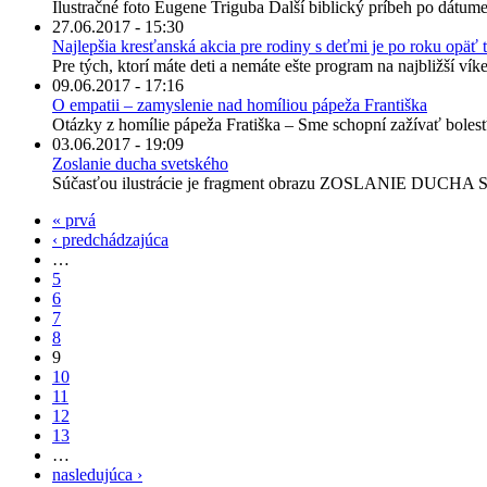
Ilustračné foto Eugene Triguba Ďalší biblický príbeh po dátume
27.06.2017 - 15:30
Najlepšia kresťanská akcia pre rodiny s deťmi je po roku opäť 
Pre tých, ktorí máte deti a nemáte ešte program na najbližší ví
09.06.2017 - 17:16
O empatii – zamyslenie nad homíliou pápeža Františka
Otázky z homílie pápeža Fratiška – Sme schopní zažívať bolesť dr
03.06.2017 - 19:09
Zoslanie ducha svetského
Súčasťou ilustrácie je fragment obrazu ZOSLANIE DUCHA S
« prvá
‹ predchádzajúca
…
5
6
7
8
9
10
11
12
13
…
nasledujúca ›