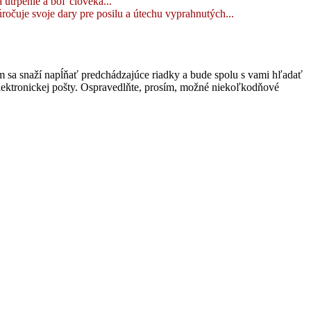
 utrpenie a bôľ človeka...
očuje svoje dary pre posilu a útechu vyprahnutých...
sa snaží napĺňať predchádzajúce riadky a bude spolu s vami hľadať
lektronickej pošty. Ospravedlňte, prosím, možné niekoľkodňové