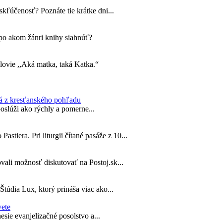
skľúčenosť? Poznáte tie krátke dni...
po akom žánri knihy siahnúť?
lovie ,,Aká matka, taká Katka.“
ná z kresťanského pohľadu
poslúži ako rýchly a pomerne...
iera. Pri liturgii čítané pasáže z 10...
vali možnosť diskutovať na Postoj.sk...
údia Lux, ktorý prináša viac ako...
vete
sie evanjelizačné posolstvo a...