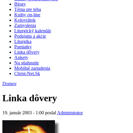
Blogy
Téma pre teba
Knihy on-line
Kolovrátok
Zamyslenia
Liturgický kalendár
Podujatia a akcie
Liturgika
Pamiatky
Linka dôvery
Ankety
Na stiahnutie
Mobilné zariadenia
Christ-Net.Sk
Domov
Linka dôvery
19. január 2003 - 1:00 poslal
Administrator