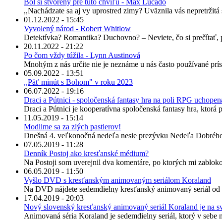
Bol si stvorený pre túto chvíľu - Max Lucado
,,Nachádzate sa aj vy uprostred zimy? Uväznila vás nepretržitá 
01.12.2022 - 15:45
Vyvolený národ - Robert Whitlow
Detektívka? Romantika? Duchovno? – Neviete, čo si prečítať, 
20.11.2022 - 21:22
Po čom vždy túžila - Lynn Austinová
Mnohým z nás určite nie je neznáme u nás často používané prís
05.09.2022 - 13:51
,,Päť minút s Bohom" v roku 2023
06.07.2022 - 19:16
Draci a Pútnici - spoločenská fantasy hra na poli RPG uchope
Draci a Pútnici je kooperatívna spoločenská fantasy hra, ktorá 
11.05.2019 - 15:14
Modlime sa za zlých pastierov!
Dnešná 4. veľkonočná nedeľa nesie prezývku Nedeľa Dobrého Past
07.05.2019 - 11:28
Denník Postoj ako kresťanské médium?
Na Postoji som uverejnil dva komentáre, po ktorých mi zabloko
06.05.2019 - 11:50
Vyšlo DVD s kresťanským animovaným seriálom Koraland
Na DVD nájdete sedemdielny kresťanský animovaný seriál od Št
17.04.2019 - 20:03
Nový slovenský kresťanský animovaný seriál Koraland je na s
Animovaná séria Koraland je sedemdielny seriál, ktorý v sebe ne