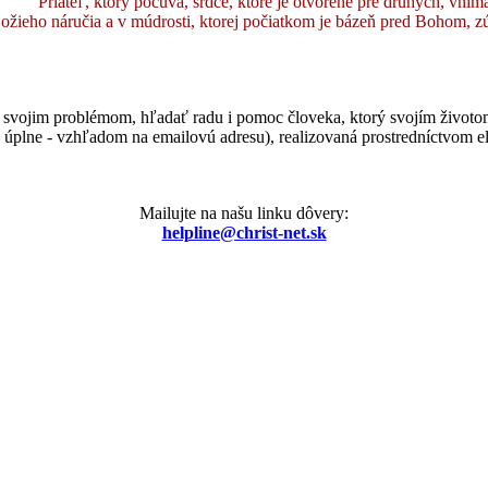
Priateľ, ktorý počúva, srdce, ktoré je otvorené pre druhých, vníma
ožieho náručia a v múdrosti, ktorej počiatkom je bázeň pred Bohom, zúr
vojim problémom, hľadať radu i pomoc človeka, ktorý svojím životom 
úplne - vzhľadom na emailovú adresu), realizovaná prostredníctvom e
Mailujte na našu linku dôvery:
helpline@christ-net.sk