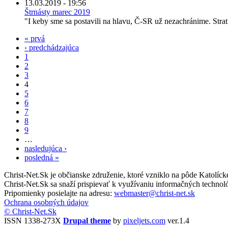
13.03.2019 - 19:56
Štrnásty marec 2019
"I keby sme sa postavili na hlavu, Č-SR už nezachránime. Strat
« prvá
‹ predchádzajúca
1
2
3
4
5
6
7
8
9
…
nasledujúca ›
posledná »
Christ-Net.Sk je občianske združenie, ktoré vzniklo na pôde Katolíc
Christ-Net.Sk sa snaží prispievať k využívaniu informačných technoló
Pripomienky posielajte na adresu:
webmaster@christ-net.sk
Ochrana osobných údajov
© Christ-Net.Sk
ISSN 1338-273X
Drupal theme
by
pixeljets.com
ver.1.4