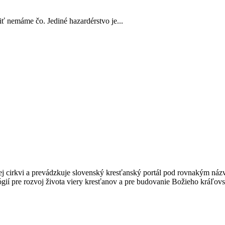
iť nemáme čo. Jediné hazardérstvo je...
kej cirkvi a prevádzkuje slovenský kresťanský portál pod rovnakým ná
gií pre rozvoj života viery kresťanov a pre budovanie Božieho kráľovs