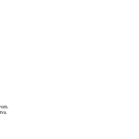
zvom.
tva.