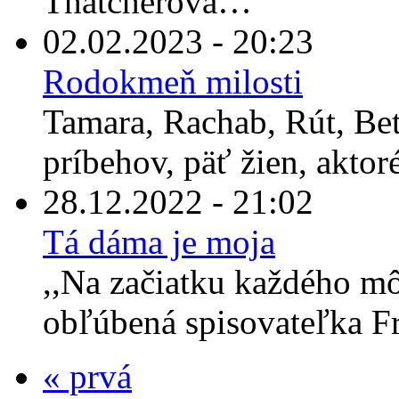
Thatcherová…“
02.02.2023 - 20:23
Rodokmeň milosti
Tamara, Rachab, Rút, Bet
príbehov, päť žien, aktor
28.12.2022 - 21:02
Tá dáma je moja
,,Na začiatku každého môj
obľúbená spisovateľka Fr
« prvá