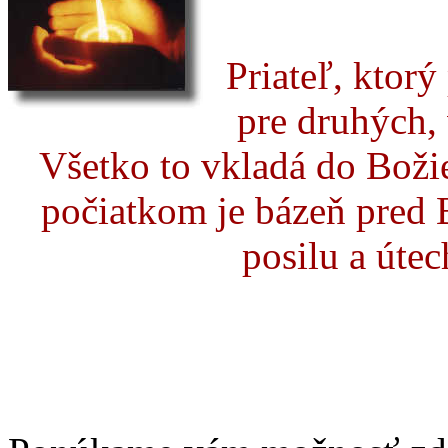
Priateľ, ktorý
pre druhých, 
Všetko to vkladá do Božie
počiatkom je bázeň pred 
posilu a úte