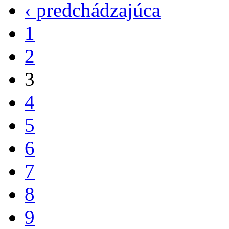
‹ predchádzajúca
1
2
3
4
5
6
7
8
9