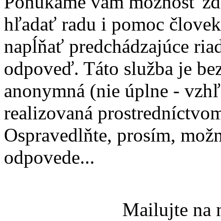
Ponúkame vám možnosť zdi
hľadať radu i pomoc človek
napĺňať predchádzajúce ria
odpoveď. Táto služba je be
anonymná (nie úplne - vzh
realizovaná prostredníctvom
Ospravedlňte, prosím, mož
odpovede...
Mailujte na 