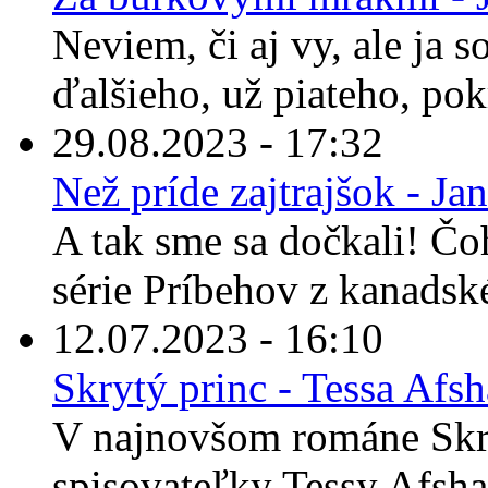
Neviem, či aj vy, ale ja 
ďalšieho, už piateho, pok
29.08.2023 - 17:32
Než príde zajtrajšok - Ja
A tak sme sa dočkali! Čo
série Príbehov z kanadské
12.07.2023 - 16:10
Skrytý princ - Tessa Afs
V najnovšom románe Skr
spisovateľky Tessy Afshar