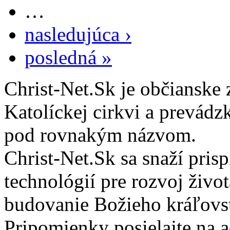
…
nasledujúca ›
posledná »
Christ-Net.Sk je občianske 
Katolíckej cirkvi a prevádz
pod rovnakým názvom.
Christ-Net.Sk sa snaží pri
technológií pre rozvoj živo
budovanie Božieho kráľovs
Pripomienky posielajte na 