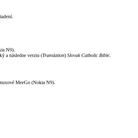
iadení.
kia N9).
ký a následne verziu (
Translation
)
Slovak Catholic Bible
.
 linuxové MeeGo (Nokia N9).