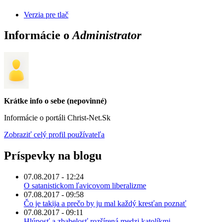
Verzia pre tlač
Informácie o
Administrator
Krátke info o sebe (nepovinné)
Informácie o portáli Christ-Net.Sk
Zobraziť celý profil používateľa
Príspevky na blogu
07.08.2017 - 12:24
O satanistickom ľavicovom liberalizme
07.08.2017 - 09:58
Čo je takija a prečo by ju mal každý kresťan poznať
07.08.2017 - 09:11
Hlúposť a zbabelosť rozšírená medzi katolíkmi