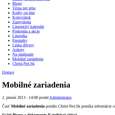
Blogy
Téma pre teba
Knihy on-line
Kolovrátok
Zamyslenia
Liturgický kalendár
Podujatia a akcie
Liturgika
Pamiatky
Linka dôvery
Ankety
Na stiahnutie
Mobilné zariadenia
Christ-Net.Sk
Domov
Mobilné zariadenia
2. január 2013 - 14:08 poslal
Administrator
Časť
Mobilné zariadenia
portálu Christ-Net.Sk ponúka informácie o a
Sväté Písmo a dokumenty Katolíckej cirkvi