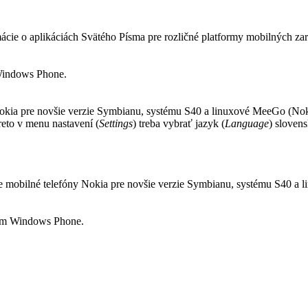
cie o aplikáciách Svätého Písma pre rozličné platformy mobilných zar
 Windows Phone.
Nokia pre novšie verzie Symbianu, systému S40 a linuxové MeeGo (No
reto v menu nastavení (
Settings
) treba vybrať jazyk (
Language
) slovens
pre mobilné telefóny Nokia pre novšie verzie Symbianu, systému S40 a
mom Windows Phone.