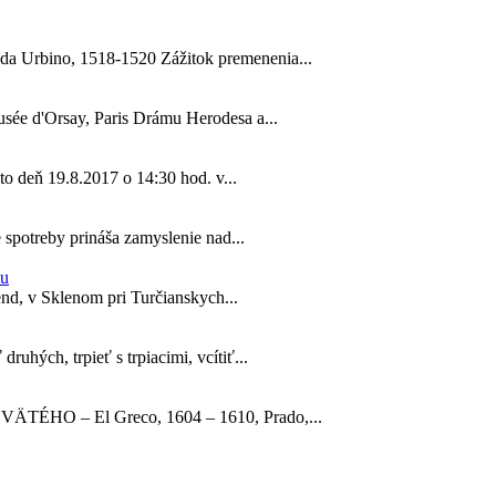
da Urbino, 1518-1520 Zážitok premenenia...
usée d'Orsay, Paris Drámu Herodesa a...
to deň 19.8.2017 o 14:30 hod. v...
 spotreby prináša zamyslenie nad...
tu
kend, v Sklenom pri Turčianskych...
uhých, trpieť s trpiacimi, vcítiť...
VÄTÉHO – El Greco, 1604 – 1610, Prado,...