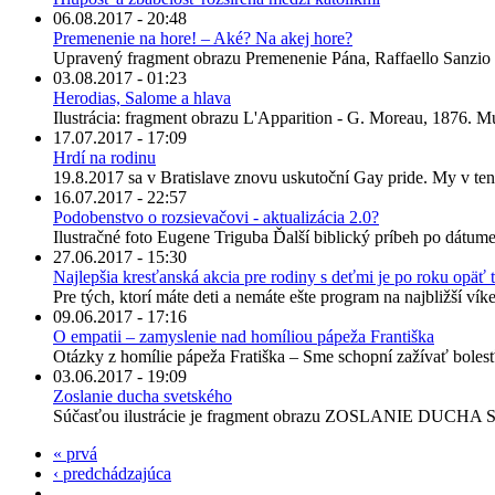
06.08.2017 - 20:48
Premenenie na hore! – Aké? Na akej hore?
Upravený fragment obrazu Premenenie Pána, Raffaello Sanzio 
03.08.2017 - 01:23
Herodias, Salome a hlava
Ilustrácia: fragment obrazu L'Apparition - G. Moreau, 1876. M
17.07.2017 - 17:09
Hrdí na rodinu
19.8.2017 sa v Bratislave znovu uskutoční Gay pride. My v ten
16.07.2017 - 22:57
Podobenstvo o rozsievačovi - aktualizácia 2.0?
Ilustračné foto Eugene Triguba Ďalší biblický príbeh po dátume
27.06.2017 - 15:30
Najlepšia kresťanská akcia pre rodiny s deťmi je po roku opäť 
Pre tých, ktorí máte deti a nemáte ešte program na najbližší ví
09.06.2017 - 17:16
O empatii – zamyslenie nad homíliou pápeža Františka
Otázky z homílie pápeža Fratiška – Sme schopní zažívať bolesť dr
03.06.2017 - 19:09
Zoslanie ducha svetského
Súčasťou ilustrácie je fragment obrazu ZOSLANIE DUCHA S
« prvá
‹ predchádzajúca
…