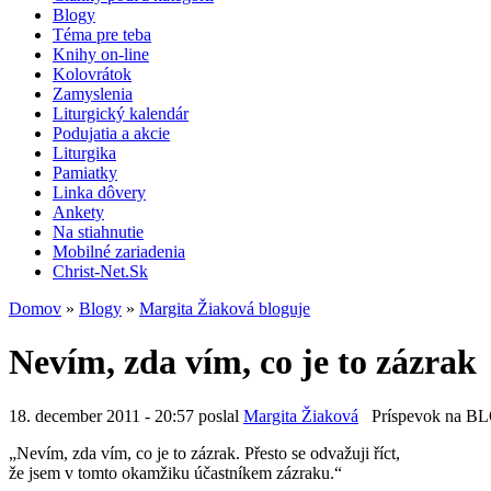
Blogy
Téma pre teba
Knihy on-line
Kolovrátok
Zamyslenia
Liturgický kalendár
Podujatia a akcie
Liturgika
Pamiatky
Linka dôvery
Ankety
Na stiahnutie
Mobilné zariadenia
Christ-Net.Sk
Domov
»
Blogy
»
Margita Žiaková bloguje
Nevím, zda vím, co je to zázrak
18. december 2011 - 20:57 poslal
Margita Žiaková
Príspevok na B
„Nevím, zda vím, co je to zázrak. Přesto se odvažuji říct,
že jsem v tomto okamžiku účastníkem zázraku.“