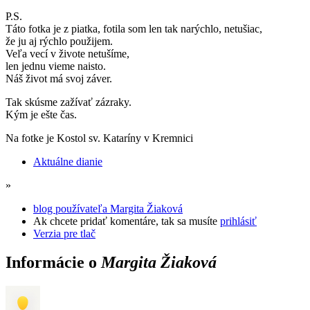
P.S.
Táto fotka je z piatka, fotila som len tak narýchlo, netušiac,
že ju aj rýchlo použijem.
Veľa vecí v živote netušíme,
len jednu vieme naisto.
Náš život má svoj záver.
Tak skúsme zažívať zázraky.
Kým je ešte čas.
Na fotke je Kostol sv. Kataríny v Kremnici
Aktuálne dianie
»
blog používateľa Margita Žiaková
Ak chcete pridať komentáre, tak sa musíte
prihlásiť
Verzia pre tlač
Informácie o
Margita Žiaková