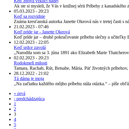
Keď znova vzklíči nádej
Ak ste si mysleli, že Vás v knižnej sérii Príbehy z kanadského zá
05.03.2023 - 20:23
Keď sa rozvidnie
Známa kresťanská autorka Janette Okeová nás v tretej časti s 
21.02.2023 - 07:46
Keď príde jar - Janette Okeová
Keď príde jar – druhé pokračovanie príbehu slečny a učiteľky El
12.02.2023 - 22:05
Keď srdce zavolá
,,Narodila som sa 3. júna 1891 ako Elizabeth Marie Thatcher
02.02.2023 - 20:23
Rodokmeň milosti
Tamara, Rachab, Rút, Betsabe, Mária. Päť životných príbehov, p
28.12.2022 - 21:02
Tá dáma je moja
,,Na začiatku každého môjho príbehu stála otázka.“ – píše obľ
« prvá
‹ predchádzajúca
1
2
3
4
5