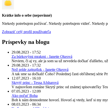
Krátke info o sebe (nepovinné)
Niekedy potrebujem počúvať. Niekedy potrebujem vidieť. Niekedy pot
Zobraziť celý profil používateľa
Príspevky na blogu
29.08.2023 - 17:52
Za búrkovými mrakmi - Janette Okeová
Neviem, či aj vy, ale ja som sa už nevedela dočkať ďalšieho, už
29.08.2023 - 17:32
Než príde zajtrajšok - Janette Okeová
A tak sme sa dočkali! Čoho? Poslednej časti obľúbenej série P
12.07.2023 - 16:10
Skrytý princ - Tessa Afsharová
V najnovšom románe Skrytý princ od známej spisovateľky Tessy
07.05.2023 - 12:09
Ako počuť Boha
Boh k nám dennodenne hovorí. Hovorí aj vtedy, keď si my mys
08.03.2023 - 06:34