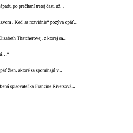
padu po prečítaní tretej časti už...
názvom ,,Keď sa rozvidnie“ pozýva opäť...
izabeth Thatcherovej, z ktorej sa...
ová…“
äť žien, aktoré sa spomínajú v...
úbená spisovateľka Francine Riversová...