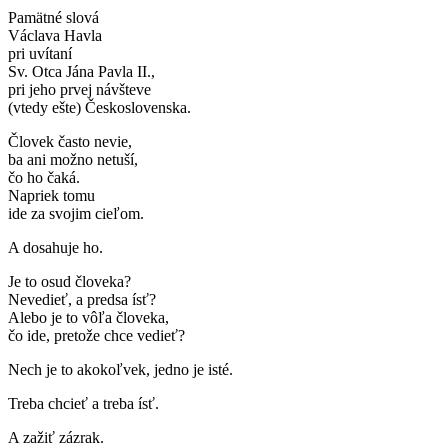
Pamätné slová
Václava Havla
pri uvítaní
Sv. Otca Jána Pavla II.,
pri jeho prvej návšteve
(vtedy ešte) Československa.
Človek často nevie,
ba ani možno netuší,
čo ho čaká.
Napriek tomu
ide za svojim cieľom.
A dosahuje ho.
Je to osud človeka?
Nevedieť, a predsa ísť?
Alebo je to vôľa človeka,
čo ide, pretože chce vedieť?
Nech je to akokoľvek, jedno je isté.
Treba chcieť a treba ísť.
A zažiť zázrak.