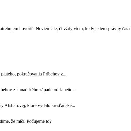
rebujem hovoriť. Neviem ale, či vždy viem, kedy je ten správny čas n
 piateho, pokračovania Príbehov z...
ríbehov z kanadského západu od Janette...
 Afsharovej, ktoré vydalo kresťanské...
líme, že mlčí. Počujeme to?