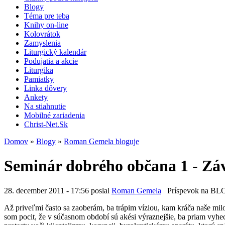
Blogy
Téma pre teba
Knihy on-line
Kolovrátok
Zamyslenia
Liturgický kalendár
Podujatia a akcie
Liturgika
Pamiatky
Linka dôvery
Ankety
Na stiahnutie
Mobilné zariadenia
Christ-Net.Sk
Domov
»
Blogy
»
Roman Gemela bloguje
Seminár dobrého občana 1 - Zá
28. december 2011 - 17:56 poslal
Roman Gemela
Príspevok na B
Až priveľmi často sa zaoberám, ba trápim víziou, kam kráča naše mil
som pocit, že v súčasnom období sú akési výraznejšie, ba priam vyh