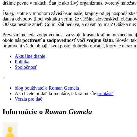
držíme pevne v rukách. Štát je ako živý organizmus, tvorený množstv
Ďalej, istotne v mnohom závisí osud našej krajiny od jej hospodársk
daní a odvodov (hoci vskutku verím, že väčšina slovenských občanov o
Otázka nesmie znieť: Čo mi štát nedáva, a dávať by mal? Otázka nie
Prevezmime teda zodpovednosť za svoju krásnu krajinu, neznechucuj
okolo nás
poctivosť a zodpovednosť voči svojmu štátu
. Slováci ta
pripravení všade obhájiť svoj postoj dobrého občana, ktorý je nera
Aktuálne dianie
Politika
Spoločnosť
»
blog používateľa Roman Gemela
Ak chcete pridať komentáre, tak sa musíte
prihlásiť
Verzia pre tlač
Informácie o
Roman Gemela