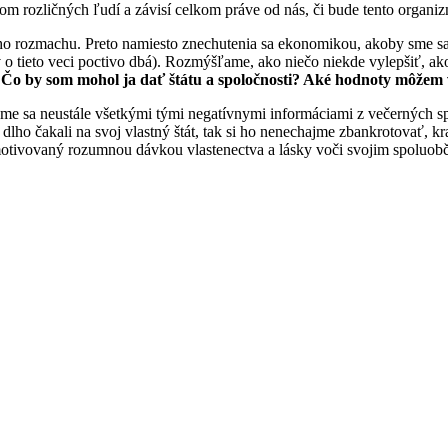
om rozličných ľudí a závisí celkom práve od nás, či bude tento organi
eho rozmachu. Preto namiesto znechutenia sa ekonomikou, akoby sme sa
 tieto veci poctivo dbá). Rozmýšľame, ako niečo niekde vylepšiť, ako 
:
Čo by som mohol ja dať štátu a spoločnosti? Aké hodnoty môžem 
me sa neustále všetkými tými negatívnymi informáciami z večerných s
k dlho čakali na svoj vlastný štát, tak si ho nenechajme zbankrotovať,
z motivovaný rozumnou dávkou vlastenectva a lásky voči svojim spoluo