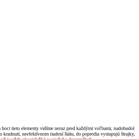
 a hoci tieto elementy vidíme neraz pred každými voľbami, nadobudol
 o kradnutí, neefektívnom riadení štátu, do popredia vystupujú štrajky,