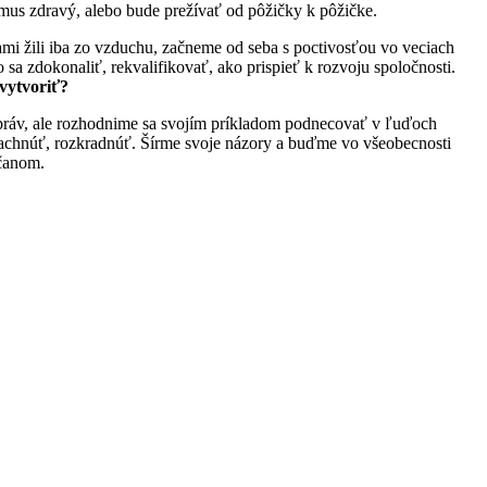
zmus zdravý, alebo bude prežívať od pôžičky k pôžičke.
mi žili iba zo vzduchu, začneme od seba s poctivosťou vo veciach
sa zdokonaliť, rekvalifikovať, ako prispieť k rozvoju spoločnosti.
vytvoriť?
práv, ale rozhodnime sa svojím príkladom podnecovať v ľuďoch
 krachnúť, rozkradnúť. Šírme svoje názory a buďme vo všeobecnosti
bčanom.