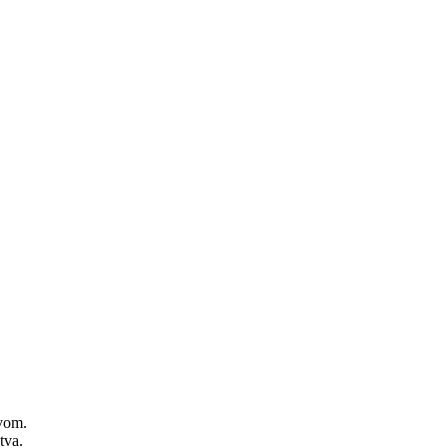
zvom.
tva.