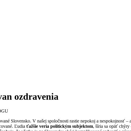
van ozdravenia
LOGU
ované Slovensko. V našej spoločnosti rastie nepokoj a nespokojnosť –
ecované. Ľudia
ťažšie veria politickým subjektom
, šíria sa opäť chýry