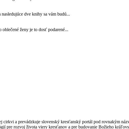
 nasledujúce dve knihy sa vám budú...
 oblečené ženy je to dosť podarené...
kej cirkvi a prevádzkuje slovenský kresťanský portál pod rovnakým ná
gií pre rozvoj života viery kresťanov a pre budovanie Božieho kráľovs