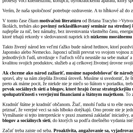
protesty voči klientelizmu, korupcii, byrokratickému aparátu, ktorý
Verím, že naša spoločnosť potrebuje ozdravenie. A to hĺbkové až do 
V tomto čase čítam
motivačnú literatúru
od Briana Tracyho >Vytvort
školách, trebárs ako
povinný neklasifikovaný seminár na strednej 
najlepšie za nič, bez námahy, bez investovania vlastného času, ener
ktoré trhajú rekordy v sledovanosti napriek ich
nízkemu morálnemu 
Takto živený národ len veľmi ťažko bude národ hrdinov, ktorí pozdvi
Japonsko alebo Nemecko. Japonci učinili prevrat vo svojom vojnou z
jednotlivých ľudí, utvrdzuje v ľuďoch vôľu neustále na sebe makať a
kvalitou svojich produktov, služieb a aj celkovej životnej úrovne svoj
Ak chceme ako národ zažiariť, musíme napodobňovať tie národy, 
spraví, aby sa nám zlepšila životná úroveň. Musíme si uvedomiť, že š
preto ak máme pocit, že niekde nie je niečo so štátom v poriadku, tre
prvok sociálnych sietí a blogov, ktoré hrajú čoraz strategickejši
spolupatričnosti s verejnými financiami a štátnym majetkom
. To
Kradnúť štátne je kradnúť občanom. Žiaľ, mnohí ľudia si to ešte neuv
priznať, že verejné veci sa nás hlboko dotýkajú. Ono proste nie je je
Vymáhanie si tejto interpretácie v praxi znamená zakladať iniciatívy,
blogov a sociálnych sietí
, do ktorých sa podľa dnešného vydania isté
Začať treba zaiste od seba.
Proaktivita, angažovanie sa, vyjadrov