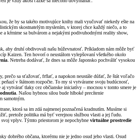
oveň je vždy akosi ťažké sa niečoho dovymáhať.
kou, že by sa takéto motivujúce knihy mali vyučovať niekedy ešte na
listickým skostnatelým myslením, v ktorej chce každý niečo, a to
jeme a kŕmime sa bulvárom a nejakými podivuhodnými reality show,
 tak, aby druhí obdivovali našu húževnatosť. Príkladom nám môže byť
ncíp Kaizen. Ten hovorí o neustálom vylepšovaní všetkého okolo
enia
. Netreba dodávať, že dnes sa môže Japonsko pochváliť vysokou
 prečo sa sťažovať, frflať, a napokon neustále dúfať, že štát voľačo
et peňazí v štátnom rozpočte. To my si vytvárame svoju budúcnosť,
e aj vytvárať tlaky cez občianske iniciatívy – mocnou v tomto smere je
hodnutia
. Našou hybnou silou bude hlboké precítenie
nám samotným.
 strane, ktorá sa im zdá najmenej poznačená kradnutím. Musíme si
žiť, pretože politika má byť verejnou službou vlasti a jej ľudu.
pre svoj vplyv. Týmto priestorom je nepochybne
virtuálne prostredie
aky dobrého občana, ktorému nie je jedno osud jeho vlasti. Osud