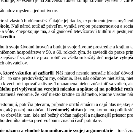
 spôsobuje, že všetko je na Slovensku akési komplikované vybaviť a zár
základov myslenia jednotlivcov.
e si vlastnú budúcnosť<. Čítajúc jej riadky, experimentujem s myšlien
škole
. Náš národ totiž až priveľmi vyniká svojou priemernosťou a socia
gie a vôle. Znepokojuje ma, akú gaučovú televízorovú kultúru si pestu
kreditu
.
hujú svoju životnú úroveň a budujú svoje životné prostredie a krajinu
ničenom hospodárstve v 50. a 60. rokoch tým, že zaviedli do praxe pri
 zlepšovať sa, ako i v praxi robiť vo všetkom každý deň
nejaké vylepš
ich obyvateľov.
ktoré vskutku aj zažiarili
. Náš národ nesmie neustále hľadať dôvody,
tát – to sme predovšetkým my, občania. Bez nás občanov niet štátu, ni
ba k veci pristupovať aktívne. To znamená nielen zúčastniť sa volieb, al
u úlohu pri vplývaní na verejnú mienku a spätne aj na politické roz
 znamená vedomie, že keď niekto kradne zo štátneho, kradne vlastne 
edomujú, pokrčia plecami, prípadne ofrflú situáciu a dajú hlas nejakej
dno, aký postoj má občan.
Uvedomelý občan
je ten, komu má politik slú
 a to obzvlášť tam, kde má bežný občan najlepší a najlacnejší priestor 
ho denníka utieka pred voľbami značná časť politikov.
anie názoru a vhodné komunikovanie svojej argumentácie
– to sú zn