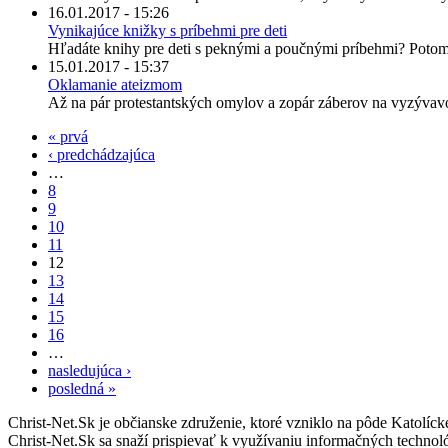
16.01.2017 - 15:26
Vynikajúce knižky s príbehmi pre deti
Hľadáte knihy pre deti s peknými a poučnými príbehmi? Potom
15.01.2017 - 15:37
Oklamanie ateizmom
Až na pár protestantských omylov a zopár záberov na vyzývavo
« prvá
‹ predchádzajúca
…
8
9
10
11
12
13
14
15
16
…
nasledujúca ›
posledná »
Christ-Net.Sk je občianske združenie, ktoré vzniklo na pôde Katolíc
Christ-Net.Sk sa snaží prispievať k využívaniu informačných technoló