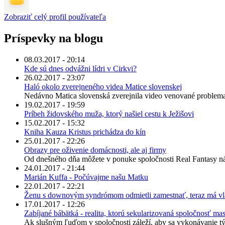
Zobraziť celý profil používateľa
Príspevky na blogu
08.03.2017 - 20:14
Kde sú dnes odvážni lídri v Cirkvi?
26.02.2017 - 23:07
Haló okolo zverejneného videa Matice slovenskej
Nedávno Matica slovenská zverejnila video venované problemati
19.02.2017 - 19:59
Príbeh židovského muža, ktorý našiel cestu k Ježišovi
15.02.2017 - 15:32
Kniha Kauza Kristus prichádza do kín
25.01.2017 - 22:26
Obrazy pre oživenie domácnosti, ale aj firmy
Od dnešného dňa môžete v ponuke spoločnosti Real Fantasy ná
24.01.2017 - 21:44
Marián Kuffa - Počúvajme našu Matku
22.01.2017 - 22:21
Ženu s downovým syndrómom odmietli zamestnať, teraz má vl
17.01.2017 - 12:26
Zabíjané bábätká - realita, ktorú sekularizovaná spoločnosť mas
Ak slušným ľuďom v spoločnosti záleží, aby sa vykonávanie tý