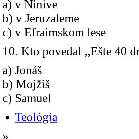
a) v Ninive
b) v Jeruzaleme
c) v Efraimskom lese
10. Kto povedal ,,Ešte 40 d
a) Jonáš
b) Mojžiš
c) Samuel
Teológia
»