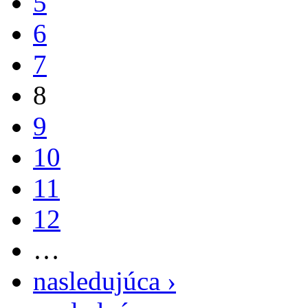
5
6
7
8
9
10
11
12
…
nasledujúca ›