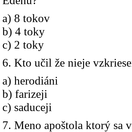
Edenu?
a) 8 tokov
b) 4 toky
c) 2 toky
6. Kto učil že nieje vzkries
a) herodiáni
b) farizeji
c) saduceji
7. Meno apoštola ktorý sa 