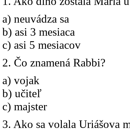
1. Ako dlho zostala Mária 
a) neuvádza sa
b) asi 3 mesiaca
c) asi 5 mesiacov
2. Čo znamená Rabbi?
a) vojak
b) učiteľ
c) majster
3. Ako sa volala Uriášova 