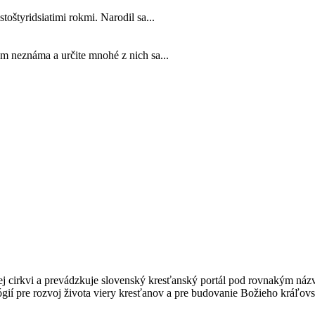
toštyridsiatimi rokmi. Narodil sa...
m neznáma a určite mnohé z nich sa...
kej cirkvi a prevádzkuje slovenský kresťanský portál pod rovnakým ná
gií pre rozvoj života viery kresťanov a pre budovanie Božieho kráľovs