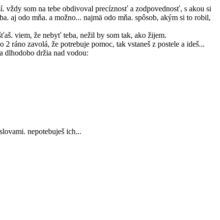
teší. vždy som na tebe obdivoval precíznosť a zodpovednosť, s akou si
o teba. aj odo mňa. a možno... najmä odo mňa. spôsob, akým si to robil,
aš. viem, že nebyť teba, nežil by som tak, ako žijem.
o 2 ráno zavolá, že potrebuje pomoc, tak vstaneš z postele a ideš...
ma dlhodobo držia nad vodou:
slovami. nepotebuješ ich...