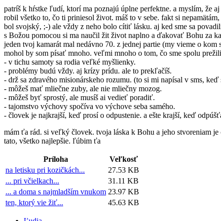
patríš k hŕstke ľudí, ktorí ma poznajú úplne perfektne. a myslím, že 
robil všetko to, čo ti priniesol život. máš to v sebe. fakt si nepamätám
bol svojský, ;-) ale vždy z neho bolo cítiť lásku. aj ked sme sa povadil
s Božou pomocou si ma naučil žit život naplno a ďakovať Bohu za kaž
jeden tvoj kamarát mal nedávno 70. z jednej partie (my vieme o kom sa h
mohol by som písať mnoho. veľmi mnoho o tom, čo sme spolu prežili,
- v tichu samoty sa rodia veľké myšlienky.
- problémy budú vždy. aj krízy prídu. ale to prekľačíš.
- drž sa zdravého misionárskeho rozumu. (to si mi napísal v sms, keď s
- môžeš mať mliečne zuby, ale nie mliečny mozog.
- môžeš byť sprostý, ale musíš ai vedieť poradiť.
- tajomstvo výchovy spočíva vo výchove seba samého.
- človek je najkrajší, keď prosí o odpustenie. a ešte krajší, keď odpúšť
mám ťa rád. si veľký človek. tvoja láska k Bohu a jeho stvoreniam je 
tato, všetko najlepšie. ľúbim ťa
Príloha
Veľkosť
na letisku pri kozičkách...
27.53 KB
... pri včielkach...
31.11 KB
... a doma s najmladším vnukom
23.97 KB
ten, ktorý vie žiť...
45.63 KB
Ľudia