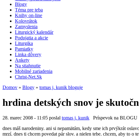
Blogy
Téma pre teba
Knihy on-line
Kolovrátok
Zamyslenia
Liturgický kalendár
Podujatia a akcie
Liturgika
Pamiatky
Linka dôvery
Ankety
Na stiahnutie
Mobilné zariadenia
Christ-Net.Sk
Domov
»
Blogy
»
tomas j. kunik bloguje
hrdina detských snov je skutočn
28. marec 2008 - 11:05 poslal
tomas j. kunik
Príspevok na BLOGU
dnes máš narodeniny. ani si nepamätám, kedy sme ich prvýkrát oslavo
mrzí. dnes ti chcem povedat pár slov. a nielen tebe. chcem, aby to o teb