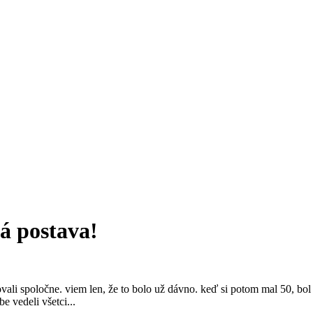
á postava!
vali spoločne. viem len, že to bolo už dávno. keď si potom mal 50, b
e vedeli všetci...