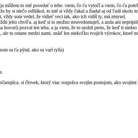
aj ja môžem to isté povedať o tebe. viem, čo ťa vytočí a viem, čo ťa po
, že by si niečo odflákol. to isté si vždy čakal a žiadal aj od ľudí okol
i, vždy som vedel, že vidieť veci tak, ako ich vidíš ty, má zmysel.
dú jeho chvíľu. aj keď si to možno neuvedomuješ, a azda ani nepripúšť
ovorí) pozval len teba. a ja viem, že to urobil preto, že keď ti niekto 
 ale to ostane medzi nami. snáď len niekoľko tvojich výrokov, ktoré 
om sa ťa pýtal, ako sa varí ryža)
a.
očarujúca. si človek, ktorý viac rozpráva svojím postojom, ako svojimi 