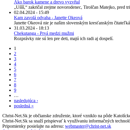
Ako barok kamene a drevo vyzvŕtal
„Uíííí,“ zakričal zrejme novorodenec, Tirolčan Matejko, pred tris
02.04.2024 - 15:49
Kam zavolá odvaha - Janette Okeová
Janette Okeová nie je našim slovenským kresťanským čitateľká
31.03.2024 - 18:13
Chekutanga - Prvá medzi mužmi
Rozprávky nie sú len pre deti, majú ich radi aj dospelí.
1
2
3
4
5
6
7
8
9
…
nasledujúca ›
posledná »
Christ-Net.Sk je občianske združenie, ktoré vzniklo na pôde Katolíc
Christ-Net.Sk sa snaží prispievať k využívaniu informačných technoló
Pripomienky posielajte na adresu:
webmaster@christ-net.sk