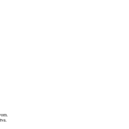
zvom.
tva.