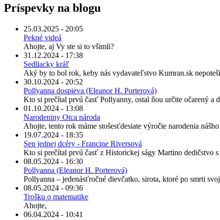
Príspevky na blogu
25.03.2025 - 20:05
Pekné videá
Ahojte, aj Vy ste si to všimli?
31.12.2024 - 17:38
Sedliacky kráľ
Aký by to bol rok, keby nás vydavateľstvo Kumran.sk nepoteši
30.10.2024 - 20:52
Pollyanna dospieva (Eleanor H. Porterová)
Kto si prečítal prvú časť Pollyanny, ostal ňou určite očarený a
01.10.2024 - 13:08
Narodeniny Otca národa
Ahojte, tento rok máme stošesťdesiate výročie narodenia nášh
19.07.2024 - 18:35
Sen jednej dcéry - Francine Riversová
Kto si prečítal prvú časť z Historickej ságy Martino dedičstvo 
08.05.2024 - 16:30
Pollyanna (Eleanor H. Porterová)
Pollyanna – jedenásťročné dievčatko, sirota, ktoré po smrti svo
08.05.2024 - 09:36
Trošku o matematike
Ahojte,
06.04.2024 - 10:41