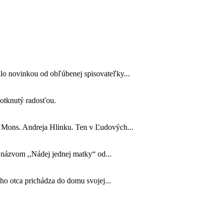
lo novinkou od obľúbenej spisovateľky...
 dotknutý radosťou.
o Mons. Andreja Hlinku. Ten v Ľudových...
s názvom ,,Nádej jednej matky“ od...
jho otca prichádza do domu svojej...