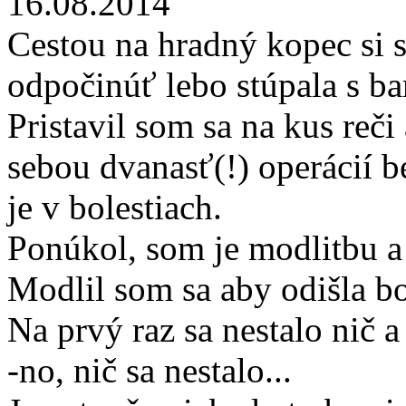
16.08.2014
Cestou na hradný kopec si s
odpočinúť lebo stúpala s bar
Pristavil som sa na kus reči
sebou dvanasť(!) operácií b
je v bolestiach.
Ponúkol, som je modlitbu a
Modlil som sa aby odišla b
Na prvý raz sa nestalo nič a
-no, nič sa nestalo...