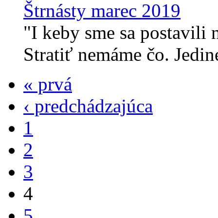
Štrnásty marec 2019
"I keby sme sa postavili
Stratiť nemáme čo. Jediné
« prvá
‹ predchádzajúca
1
2
3
4
5