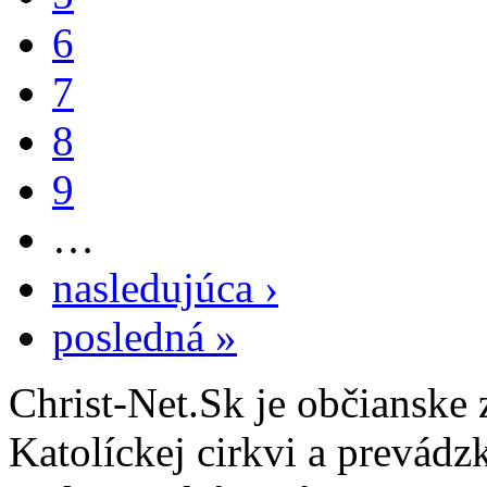
6
7
8
9
…
nasledujúca ›
posledná »
Christ-Net.Sk je občianske 
Katolíckej cirkvi a prevádz