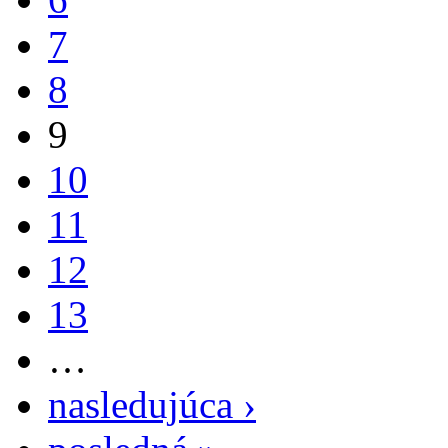
7
8
9
10
11
12
13
…
nasledujúca ›