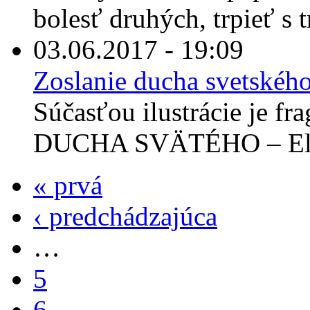
bolesť druhých, trpieť s tr
03.06.2017 - 19:09
Zoslanie ducha svetskéh
Súčasťou ilustrácie je 
DUCHA SVÄTÉHO – El Gr
« prvá
‹ predchádzajúca
…
5
6