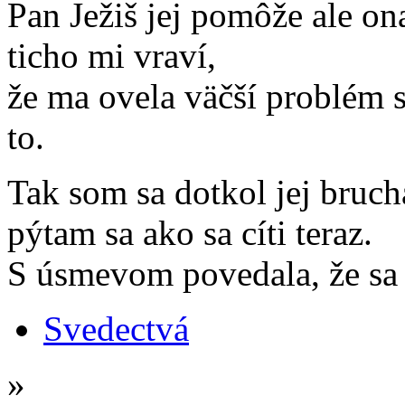
Pan Ježiš jej pomôže ale on
ticho mi vraví,
že ma ovela väčší problém 
to.
Tak som sa dotkol jej bruch
pýtam sa ako sa cíti teraz.
S úsmevom povedala, že sa je
Svedectvá
»