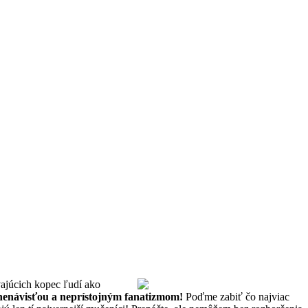
vajúcich kopec ľudí ako
 nenávisťou a neprístojným fanatizmom!
Poďme zabiť čo najviac