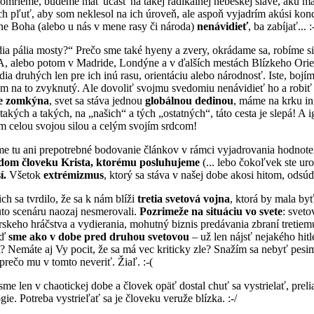
omrieme, budeme mať účasť na takej radikálnej nebeskej sláve, akú maj
h pľuť, aby som neklesol na ich úroveň, ale aspoň vyjadrím akúsi kon
ne Boha (alebo u nás v mene rasy či národa)
nenávidieť
, ba zabíjať... :
ia pália mosty?“ Prečo sme také hyeny a zvery, okrádame sa, robíme si 
A, alebo potom v Madride, Londýne a v ďalších mestách Blízkeho Orien
ia druhých len pre ich inú rasu, orientáciu alebo národnosť. Iste, boj
 som na to zvyknutý. Ale dovoliť svojmu svedomiu nenávidieť ho a robiť
vne zomkýna
, svet sa stáva jednou
globálnou dedinou
, máme na krku in
a takých a takých, na „našich“ a tých „ostatných“, táto cesta je slepá
ým celou svojou silou a celým svojím srdcom!
me tu ani prepotrebné bodovanie článkov v rámci vyjadrovania hodnote
ždom človeku Krista, ktorému posluhujeme
(... lebo čokoľvek ste ur
í.
Všetok
extrémizmus
, ktorý sa stáva v našej dobe akosi hitom, odsúď
ch sa tvrdilo, že sa k nám blíži
tretia svetová vojna
, ktorá by mala b
to scenáru naozaj nesmerovali.
Pozrimeže na situáciu vo svete
: sveto
eho hráčstva a vydierania, mohutný biznis predávania zbraní tretiemu
eď
sme ako v dobe pred druhou svetovou
– už len nájsť nejakého hit
it? Nemáte aj Vy pocit, že sa má vec kriticky zle? Snažím sa nebyť pes
prečo mu v tomto neveriť. Žiaľ. :-(
me len v chaotickej dobe a človek opäť dostal chuť sa vystrielať, prel
e. Potreba vystrieľať sa je človeku veruže blízka. :-/