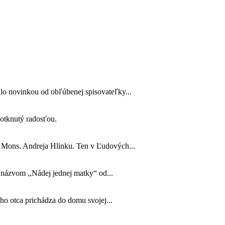
lo novinkou od obľúbenej spisovateľky...
 dotknutý radosťou.
o Mons. Andreja Hlinku. Ten v Ľudových...
s názvom ,,Nádej jednej matky“ od...
jho otca prichádza do domu svojej...