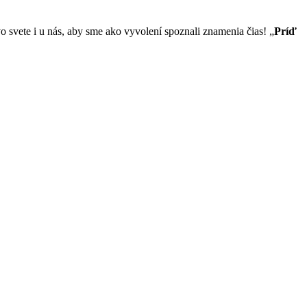
 svete i u nás, aby sme ako vyvolení spoznali znamenia čias! „
Príď