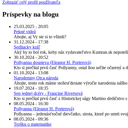
Zobraziť celý profil používateľa
Príspevky na blogu
25.03.2025 - 20:05
Pekné videá
Ahojte, aj Vy ste si to všimli?
31.12.2024 - 17:38
Sedliacky kráľ
Aký by to bol rok, keby nás vydavateľstvo Kumran.sk nepoteši
30.10.2024 - 20:52
Pollyanna dospieva (Eleanor H. Porterová)
Kto si prečítal prvú časť Pollyanny, ostal ňou určite očarený a
01.10.2024 - 13:08
Narodeniny Otca národa
Ahojte, tento rok máme stošesťdesiate výročie narodenia nášh
19.07.2024 - 18:35
Sen jednej dcéry - Francine Riversová
Kto si prečítal prvú časť z Historickej ságy Martino dedičstvo 
08.05.2024 - 16:30
Pollyanna (Eleanor H. Porterová)
Pollyanna – jedenásťročné dievčatko, sirota, ktoré po smrti svo
08.05.2024 - 09:36
Trošku o matematike