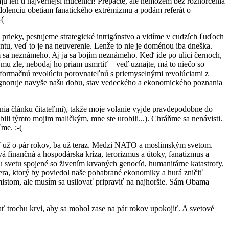
ú len tí najvernejší mučeníci! Prepáčte, ale nemôžem bez rozhorčenia
dolenciu obetiam fanatického extrémizmu a podám referát o
-(
prieky, pestujeme strategické intrigánstvo a vidíme v cudzích ľuďoch
tu, veď to je na neuverenie. Lenže to nie je doménou iba dneška.
ím sa neznámeho. Aj ja sa bojím neznámeho. Keď ide po ulici černoch,
 mu zle, nebodaj ho priam usmrtiť – veď uznajte, má to niečo so
formačnú revolúciu porovnateľnú s priemyselnými revolúciami z
! A ignoruje navyše našu dobu, stav vedeckého a ekonomického poznania
nia článku čitateľmi), takže moje volanie vyjde pravdepodobne do
obili týmto mojim maličkým, mne ste urobili...). Chráňme sa nenávisti.
me. :-(
yť už o pár rokov, ba už teraz. Medzi NATO a moslimským svetom.
vá finančná a hospodárska kríza, terorizmus a útoky, fanatizmus a
 svetu spojené so živením krvaných genocíd, humanitárne katastrofy.
lera, ktorý by poviedol naše pobabrané ekonomiky a hurá zničiť
imistom, ale musím sa usilovať pripraviť na najhoršie. Sám Obama
iať trochu krvi, aby sa mohol zase na pár rokov upokojiť. A svetové