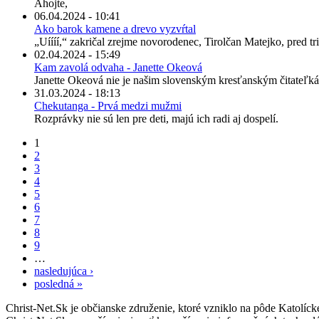
Ahojte,
06.04.2024 - 10:41
Ako barok kamene a drevo vyzvŕtal
„Uíííí,“ zakričal zrejme novorodenec, Tirolčan Matejko, pred tris
02.04.2024 - 15:49
Kam zavolá odvaha - Janette Okeová
Janette Okeová nie je našim slovenským kresťanským čitateľká
31.03.2024 - 18:13
Chekutanga - Prvá medzi mužmi
Rozprávky nie sú len pre deti, majú ich radi aj dospelí.
1
2
3
4
5
6
7
8
9
…
nasledujúca ›
posledná »
Christ-Net.Sk je občianske združenie, ktoré vzniklo na pôde Katolíc