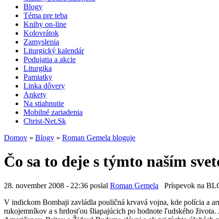
Blogy
Téma pre teba
Knihy on-line
Kolovrátok
Zamyslenia
Liturgický kalendár
Podujatia a akcie
Liturgika
Pamiatky
Linka dôvery
Ankety
Na stiahnutie
Mobilné zariadenia
Christ-Net.Sk
Domov
»
Blogy
»
Roman Gemela bloguje
Čo sa to deje s týmto naším sve
28. november 2008 - 22:36 poslal
Roman Gemela
Príspevok na B
V indickom Bombaji zavládla pouličná krvavá vojna, kde polícia a a
rukojemníkov a s hrdosťou šliapajúcich po hodnote ľudského života. 