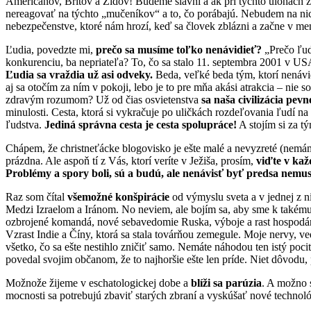
Američanov, Britov a Židov! Budeme slávni a ak pri týchto úlohách z
nereagovať na týchto „mučeníkov“ a to, čo porábajú. Nebudem na nic
nebezpečenstve, ktoré nám hrozí, keď sa človek zblázni a začne v me
Ľudia, povedzte mi,
prečo sa musíme toľko nenávidieť?
„Prečo ľud
konkurenciu, ba nepriateľa? To, čo sa stalo 11. septembra 2001 v US
Ľudia sa vraždia už asi odveky.
Beda, veľké beda tým, ktorí nenávid
aj sa otočím za ním v pokoji, lebo je to pre mňa akási atrakcia – nie
zdravým rozumom? Už od čias osvietenstva
sa naša civilizácia pe
minulosti. Cesta, ktorá si vykračuje po uličkách rozdeľovania ľudí n
ľudstva.
Jediná správna cesta je cesta spolupráce!
A stojím si za t
Chápem, že christneťácke blogovisko je ešte malé a nevyzreté (nemá
prázdna. Ale aspoň tí z Vás, ktorí veríte v Ježiša, prosím,
viďte v ka
Problémy a spory boli, sú a budú, ale nenávisť byť predsa nemus
Raz som čítal
všemožné konšpirácie
od výmyslu sveta a v jednej z ni
Medzi Izraelom a Iránom. No neviem, ale bojím sa, aby sme k takému
ozbrojené komandá, nové sebavedomie Ruska, výboje a rast hospodársk
Vzrast Indie a Číny, ktorá sa stala továrňou zemegule. Moje nervy, v
všetko, čo sa ešte nestihlo zničiť samo. Nemáte náhodou ten istý poc
povedal svojim občanom, že to najhoršie ešte len príde. Niet dôvodu, 
Možnože žijeme v eschatologickej dobe a
blíži sa parúzia
. A možno s
mocnosti sa potrebujú zbaviť starých zbraní a vyskúšať nové technológi