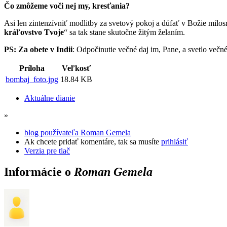
Čo zmôžeme voči nej my, kresťania?
Asi len zintenzívniť modlitby za svetový pokoj a dúfať v Božie milo
kráľovstvo Tvoje
“ sa tak stane skutočne žitým želaním.
PS: Za obete v Indii
: Odpočinutie večné daj im, Pane, a svetlo večné
Príloha
Veľkosť
bombaj_foto.jpg
18.84 KB
Aktuálne dianie
»
blog používateľa Roman Gemela
Ak chcete pridať komentáre, tak sa musíte
prihlásiť
Verzia pre tlač
Informácie o
Roman Gemela