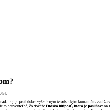
tom?
LOGU
rmáda bojuje proti dobre vyškoleným teroristickým komandám, zadržia
Je to neuveriteľné, čo dokáže
ľudská hlúposť, ktorá je posilňovaná