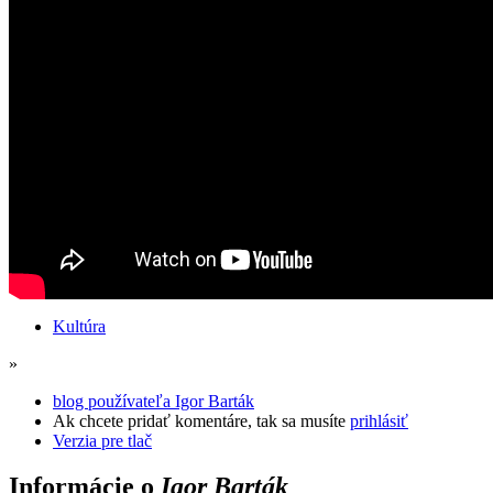
Kultúra
»
blog používateľa Igor Barták
Ak chcete pridať komentáre, tak sa musíte
prihlásiť
Verzia pre tlač
Informácie o
Igor Barták