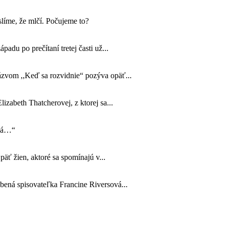
líme, že mlčí. Počujeme to?
padu po prečítaní tretej časti už...
názvom ,,Keď sa rozvidnie“ pozýva opäť...
izabeth Thatcherovej, z ktorej sa...
ová…“
äť žien, aktoré sa spomínajú v...
úbená spisovateľka Francine Riversová...