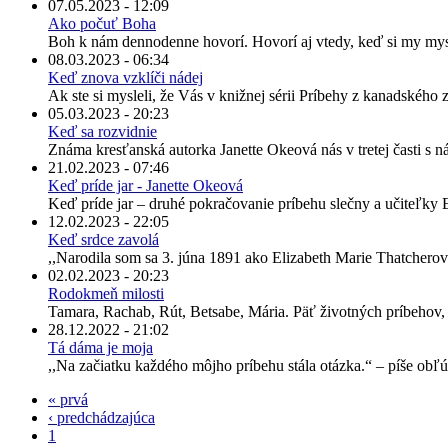
07.05.2023 - 12:09
Ako počuť Boha
Boh k nám dennodenne hovorí. Hovorí aj vtedy, keď si my mys
08.03.2023 - 06:34
Keď znova vzklíči nádej
Ak ste si mysleli, že Vás v knižnej sérii Príbehy z kanadského zá
05.03.2023 - 20:23
Keď sa rozvidnie
Známa kresťanská autorka Janette Okeová nás v tretej časti s 
21.02.2023 - 07:46
Keď príde jar - Janette Okeová
Keď príde jar – druhé pokračovanie príbehu slečny a učiteľky El
12.02.2023 - 22:05
Keď srdce zavolá
,,Narodila som sa 3. júna 1891 ako Elizabeth Marie Thatcher
02.02.2023 - 20:23
Rodokmeň milosti
Tamara, Rachab, Rút, Betsabe, Mária. Päť životných príbehov, p
28.12.2022 - 21:02
Tá dáma je moja
,,Na začiatku každého môjho príbehu stála otázka.“ – píše obľ
« prvá
‹ predchádzajúca
1