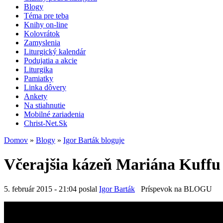
Blogy
Téma pre teba
Knihy on-line
Kolovrátok
Zamyslenia
Liturgický kalendár
Podujatia a akcie
Liturgika
Pamiatky
Linka dôvery
Ankety
Na stiahnutie
Mobilné zariadenia
Christ-Net.Sk
Domov
»
Blogy
»
Igor Barták bloguje
Včerajšia kázeň Mariána Kuffu
5. február 2015 - 21:04 poslal
Igor Barták
Príspevok na BLOGU