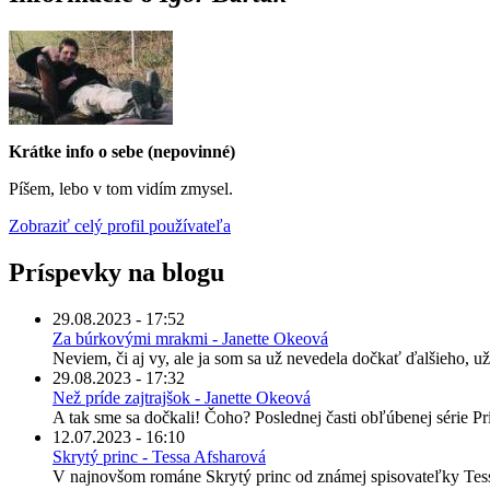
Krátke info o sebe (nepovinné)
Píšem, lebo v tom vidím zmysel.
Zobraziť celý profil používateľa
Príspevky na blogu
29.08.2023 - 17:52
Za búrkovými mrakmi - Janette Okeová
Neviem, či aj vy, ale ja som sa už nevedela dočkať ďalšieho, už
29.08.2023 - 17:32
Než príde zajtrajšok - Janette Okeová
A tak sme sa dočkali! Čoho? Poslednej časti obľúbenej série P
12.07.2023 - 16:10
Skrytý princ - Tessa Afsharová
V najnovšom románe Skrytý princ od známej spisovateľky Tessy