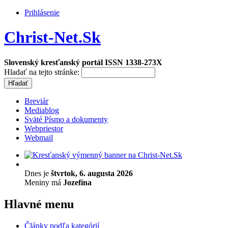
Prihlásenie
Christ-Net.Sk
Slovenský kresťanský portál ISSN 1338-273X
Hladať na tejto stránke:
Breviár
Mediablog
Sväté Písmo a dokumenty
Webpriestor
Webmail
Dnes je
štvrtok, 6. augusta 2026
Meniny má
Jozefína
Hlavné menu
Články podľa kategórií