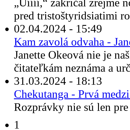
„Uíííí,“ zakričal zrejme 
pred tristoštyridsiatimi r
02.04.2024 - 15:49
Kam zavolá odvaha - Jan
Janette Okeová nie je n
čitateľkám neznáma a urči
31.03.2024 - 18:13
Chekutanga - Prvá medz
Rozprávky nie sú len pre 
1