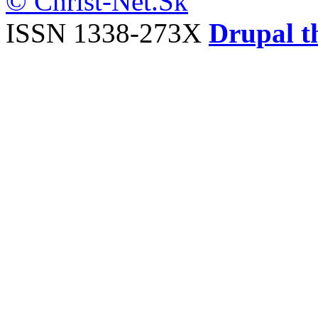
© Christ-Net.Sk
ISSN 1338-273X
Drupal t