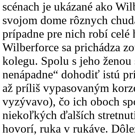
scénach je ukázané ako Wil
svojom dome rôznych chudák
prípadne pre nich robí celé 
Wilberforce sa prichádza zot
kolegu. Spolu s jeho ženou
nenápadne“ dohodiť istú pr
až príliš vypasovaným kor
vyzývavo), čo ich oboch sp
niekoľkých ďalších stretnut
hovorí, ruka v rukáve. Dôlež