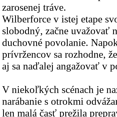
zarosenej tráve.
Wilberforce v istej etape sv
slobodný, začne uvažovať n
duchovné povolanie. Napoko
prívržencov sa rozhodne, že
aj sa naďalej angažovať v po
V niekoľkých scénach je na
narábanie s otrokmi odváža
len malá časť prežila prepr