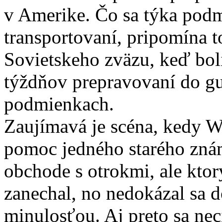
v Amerike. Čo sa týka podm
transportovaní, pripomína 
Sovietskeho zväzu, keď boli
týždňov prepravovaní do gu
podmienkach.
Zaujímavá je scéna, kedy W
pomoc jedného starého znám
obchode s otrokmi, ale ktor
zanechal, no nedokázal sa 
minulosťou. Aj preto sa nec