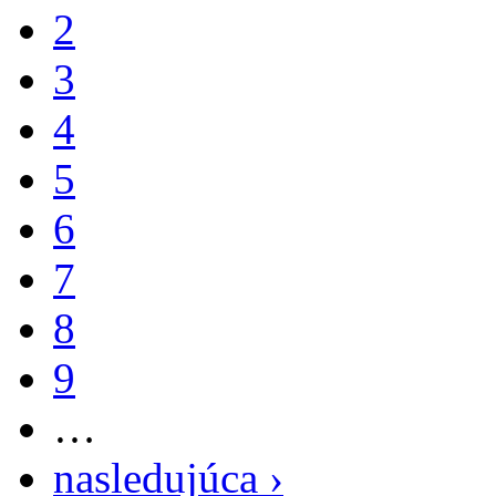
2
3
4
5
6
7
8
9
…
nasledujúca ›