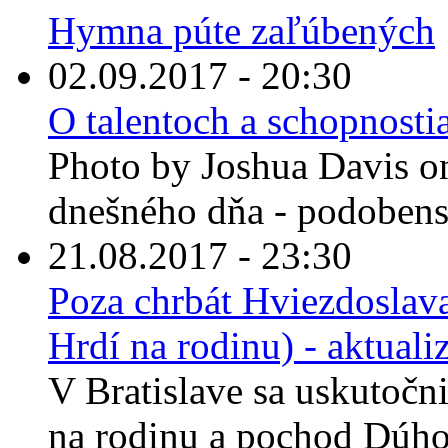
Hymna púte zaľúbených
02.09.2017 - 20:30
O talentoch a schopnostia
Photo by Joshua Davis on
dnešného dňa - podobenst
21.08.2017 - 23:30
Poza chrbát Hviezdoslava
Hrdí na rodinu) - aktuali
V Bratislave sa uskutočn
na rodinu a pochod Dúhov