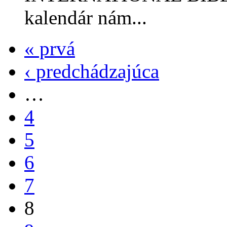
kalendár nám...
« prvá
‹ predchádzajúca
…
4
5
6
7
8