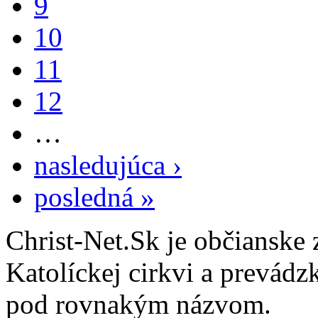
9
10
11
12
…
nasledujúca ›
posledná »
Christ-Net.Sk je občianske 
Katolíckej cirkvi a prevádz
pod rovnakým názvom.