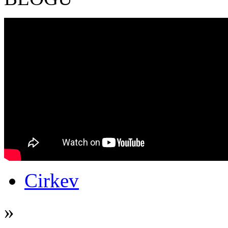
Cirkev
»