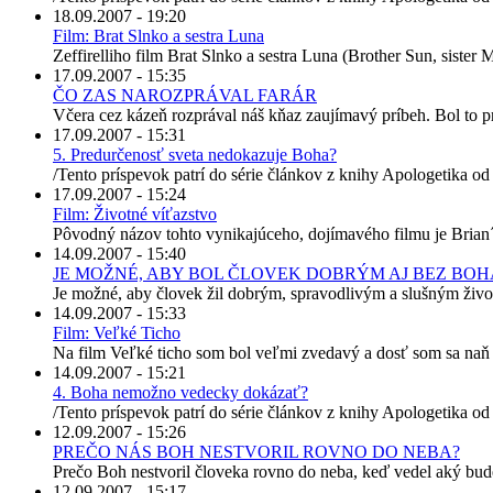
18.09.2007 - 19:20
Film: Brat Slnko a sestra Luna
Zeffirelliho film Brat Slnko a sestra Luna (Brother Sun, sister
17.09.2007 - 15:35
ČO ZAS NAROZPRÁVAL FARÁR
Včera cez kázeň rozprával náš kňaz zaujímavý príbeh. Bol to prí
17.09.2007 - 15:31
5. Predurčenosť sveta nedokazuje Boha?
/Tento príspevok patrí do série článkov z knihy Apologetika od
17.09.2007 - 15:24
Film: Životné víťazstvo
Pôvodný názov tohto vynikajúceho, dojímavého filmu je Brian´s
14.09.2007 - 15:40
JE MOŽNÉ, ABY BOL ČLOVEK DOBRÝM AJ BEZ BOH
Je možné, aby človek žil dobrým, spravodlivým a slušným živo
14.09.2007 - 15:33
Film: Veľké Ticho
Na film Veľké ticho som bol veľmi zvedavý a dosť som sa naň teši
14.09.2007 - 15:21
4. Boha nemožno vedecky dokázať?
/Tento príspevok patrí do série článkov z knihy Apologetika o
12.09.2007 - 15:26
PREČO NÁS BOH NESTVORIL ROVNO DO NEBA?
Prečo Boh nestvoril človeka rovno do neba, keď vedel aký bude
12.09.2007 - 15:17