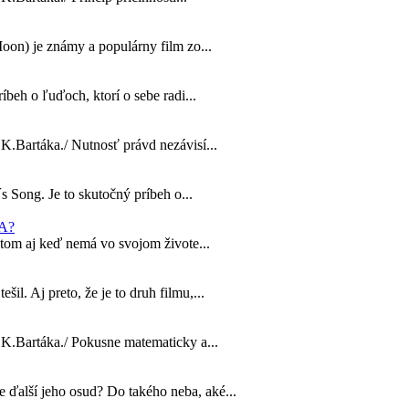
 Moon) je známy a populárny film zo...
beh o ľuďoch, ktorí o sebe radi...
 K.Bartáka./ Nutnosť právd nezávisí...
 Song. Je to skutočný príbeh o...
A?
tom aj keď nemá vo svojom živote...
l. Aj preto, že je to druh filmu,...
d K.Bartáka./ Pokusne matematicky a...
 ďalší jeho osud? Do takého neba, aké...