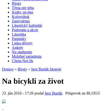
Blogy
Téma pre teba
Knihy on-line
Kolovrátok
Zamyslenia
Liturgický kalendár
Podujatia a akcie
Liturgika
Pamiatky
Linka dôvery
Ankety
Na stiahnutie
Mobilné zariadenia
Christ-Net.Sk
Domov
»
Blogy
»
Igor Barták bloguje
Na bicykli za život
23. jún 2016 - 17:26 poslal
Igor Barták
Príspevok na BLOGU
»