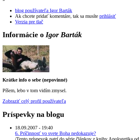
blog používateľa Igor Barták
Ak chcete pridať komentáre, tak sa musíte
prihlásiť
Verzia pre tlač
Informácie o
Igor Barták
Krátke info o sebe (nepovinné)
Píšem, lebo v tom vidím zmysel.
Zobraziť celý profil používateľa
Príspevky na blogu
18.09.2007 - 19:40
6. Príčinnosť vo svete Boha nedokazuje?
/Tento príspevok patrí do série článkov z knihy Apologetika od K