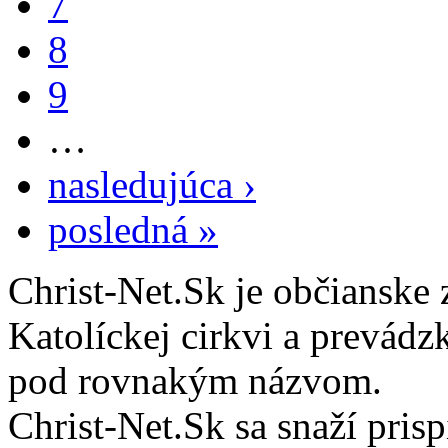
7
8
9
…
nasledujúca ›
posledná »
Christ-Net.Sk je občianske 
Katolíckej cirkvi a prevádz
pod rovnakým názvom.
Christ-Net.Sk sa snaží pri