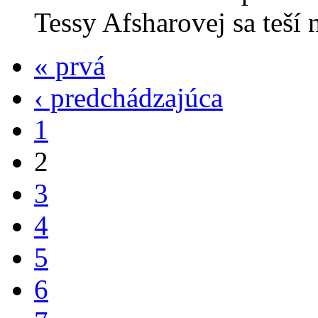
Tessy Afsharovej sa teší 
« prvá
‹ predchádzajúca
1
2
3
4
5
6