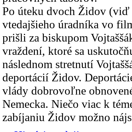
Po úteku dvoch Židov (viď 
vtedajšieho úradníka vo fil
prišli za biskupom Vojtašš
vraždení, ktoré sa uskutočň
následnom stretnutí Vojtašš
deportácií Židov. Deportáci
vlády dobrovoľne obnovené
Nemecka. Niečo viac k téme 
zabíjaniu Židov možno nájs