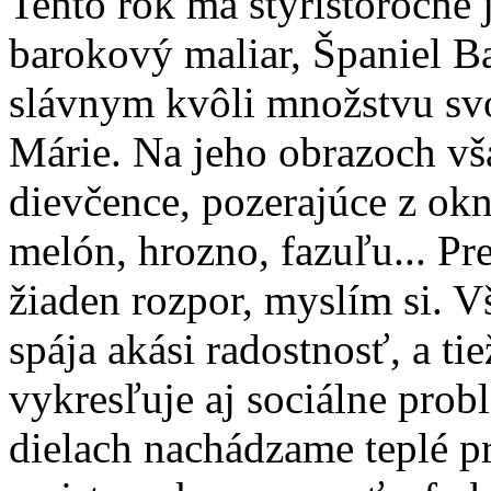
Tento rok má štyristoročné 
barokový maliar, Španiel Ba
slávnym kvôli množstvu sv
Márie. Na jeho obrazoch vš
dievčence, pozerajúce z okna
melón, hrozno, fazuľu... Pr
žiaden rozpor, myslím si. V
spája akási radostnosť, a ti
vykresľuje aj sociálne pro
dielach nachádzame teplé pr