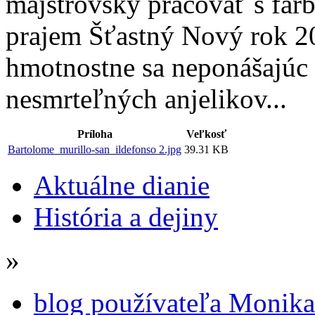
majstrovsky pracovať s fa
prajem Šťastný Nový rok 201
hmotnostne sa neponášajúc
nesmrteľných anjelikov...
Príloha
Veľkosť
Bartolome_murillo-san_ildefonso 2.jpg
39.31 KB
Aktuálne dianie
História a dejiny
»
blog používateľa Monik