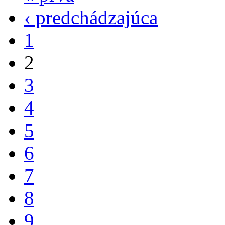
‹ predchádzajúca
1
2
3
4
5
6
7
8
9