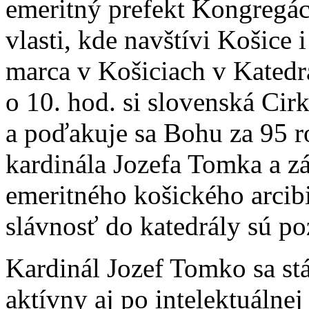
emeritný prefekt Kongregác
vlasti, kde navštívi Košice
marca v Košiciach v Katedrá
o 10. hod. si slovenská Ci
a poďakuje sa Bohu za 95 r
kardinála Jozefa Tomka a zá
emeritného košického arcib
slávnosť do katedrály sú po
Kardinál Jozef Tomko sa stá
aktívny aj po intelektuálnej