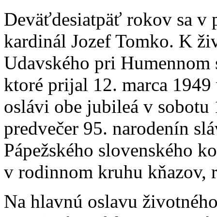
Deväťdesiatpäť rokov sa v 
kardinál Jozef Tomko. K ži
Udavského pri Humennom sa
ktoré prijal 12. marca 1949
oslávi obe jubileá v sobotu
predvečer 95. narodenín sl
Pápežského slovenského kol
v rodinnom kruhu kňazov, r
Na hlavnú oslavu životného 