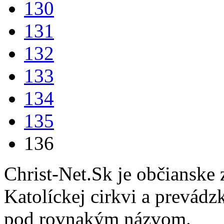
130
131
132
133
134
135
136
Christ-Net.Sk je občianske 
Katolíckej cirkvi a prevádz
pod rovnakým názvom.