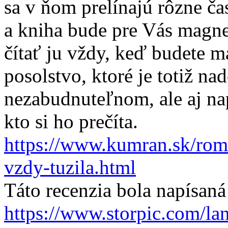
sa v ňom prelínajú rôzne ča
a kniha bude pre Vás magn
čítať ju vždy, keď budete m
posolstvo, ktoré je totiž n
nezabudnuteľnom, ale aj na
kto si ho prečíta.
https://www.kumran.sk/ro
vzdy-tuzila.html
Táto recenzia bola napísan
https://www.storpic.com/la