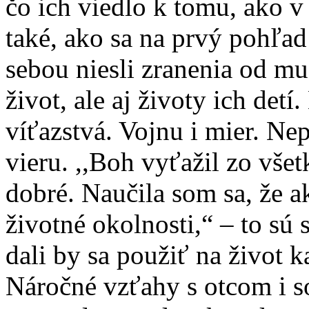
čo ich viedlo k tomu, ako v
také, ako sa na prvý pohľad
sebou niesli zranenia od mu
život, ale aj životy ich det
víťazstvá. Vojnu i mier. Nep
vieru. ,,Boh vyťažil zo vše
dobré. Naučila som sa, že a
životné okolnosti,“ – to sú 
dali by sa použiť na život 
Náročné vzťahy s otcom i s