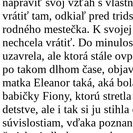
napraviť svoj vzťah s vlas
vrátiť tam, odkiaľ pred trid
rodného mestečka. K svojej
nechcela vrátiť. Do minulost
uzavrela, ale ktorá stále ov
po takom dlhom čase, objavu
matka Eleanor taká, aká bol
babičky Fiony, ktorú stretla
detstve, ale i tak si ju sti
súvislostiam, vďaka poznan