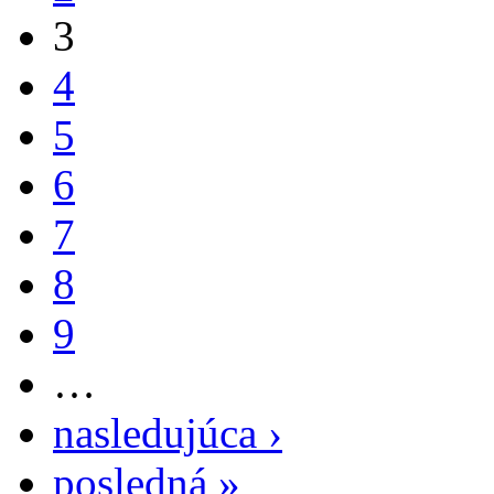
3
4
5
6
7
8
9
…
nasledujúca ›
posledná »