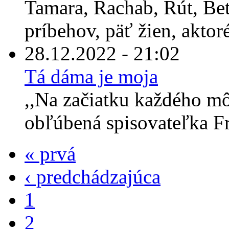
Tamara, Rachab, Rút, Bet
príbehov, päť žien, aktor
28.12.2022 - 21:02
Tá dáma je moja
,,Na začiatku každého môj
obľúbená spisovateľka Fr
« prvá
‹ predchádzajúca
1
2