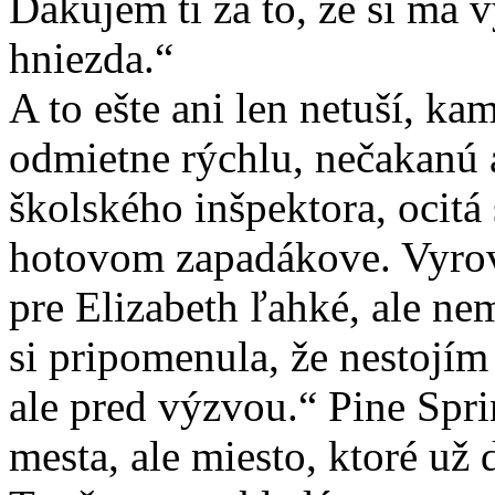
Ďakujem ti za to, že si ma 
hniezda.“
A to ešte ani len netuší, k
odmietne rýchlu, nečakanú 
školského inšpektora, ocitá 
hotovom zapadákove. Vyrovn
pre Elizabeth ľahké, ale ne
si pripomenula, že nestojí
ale pred výzvou.“ Pine Spri
mesta, ale miesto, ktoré už 