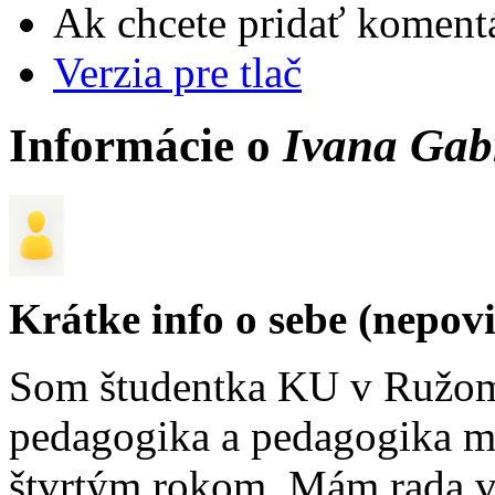
Ak chcete pridať komentá
Verzia pre tlač
Informácie o
Ivana Gab
Krátke info o sebe (nepov
Som študentka KU v Ružom
pedagogika a pedagogika me
štvrtým rokom. Mám rada vš