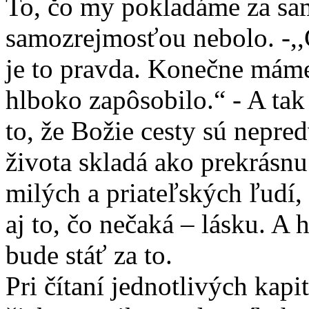
To, čo my pokladáme za sam
samozrejmosťou nebolo. -,,
je to pravda. Konečne máme
hlboko zapôsobilo.“ - A tak 
to, že Božie cesty sú nepred
života skladá ako prekrásn
milých a priateľských ľudí
aj to, čo nečaká – lásku. A 
bude stáť za to.
Pri čítaní jednotlivých kapit