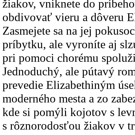
žiakov, vniknete do príbeho
obdivovať vieru a dôveru E
Zasmejete sa na jej pokuso
príbytku, ale vyroníte aj slz
pri pomoci chorému spoluži
Jednoduchý, ale pútavý ro
prevedie Elizabethiným úse
moderného mesta a zo zabe
kde si pomýli kojotov s lev
s rôznorodosťou žiakov v tr