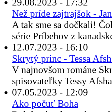
29.08.2023 - 17:32
Než príde zajtrajšok - Ja
A tak sme sa dočkali! Čo
série Príbehov z kanadské
12.07.2023 - 16:10
Skrytý princ - Tessa Afs
V najnovšom románe Skr
spisovateľky Tessy Afshar
07.05.2023 - 12:09
Ako počuť Boha