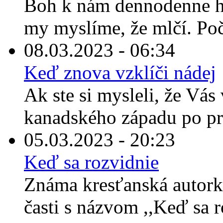
Boh k nám dennodenne ho
my myslíme, že mlčí. Po
08.03.2023 - 06:34
Keď znova vzklíči nádej
Ak ste si mysleli, že Vás 
kanadského západu po prečí
05.03.2023 - 20:23
Keď sa rozvidnie
Známa kresťanská autorka
časti s názvom ,,Keď sa 