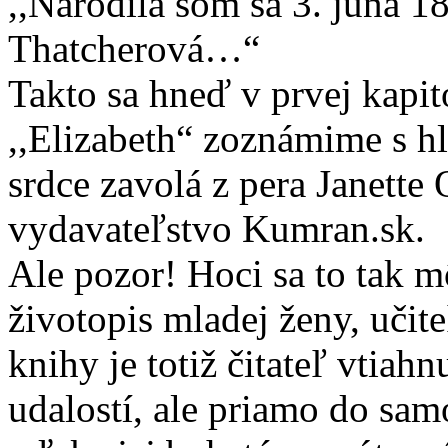
,,Narodila som sa 3. júna 1
Thatcherová…“
Takto sa hneď v prvej kapi
,,Elizabeth“ zoznámime s 
srdce zavolá z pera Janette
vydavateľstvo Kumran.sk.
Ale pozor! Hoci sa to tak mô
životopis mladej ženy, uči
knihy je totiž čitateľ vtiah
udalostí, ale priamo do sam