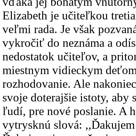
vďaka jej bohatým vnútorn
Elizabeth je učiteľkou tret
veľmi rada. Je však pozva
vykročiť do neznáma a odís
nedostatok učiteľov, a prit
miestnym vidieckym deťom.
rozhodovanie. Ale nakoniec 
svoje doterajšie istoty, aby
ľudí, pre nové poslanie. A 
vytrysknú slová: ,,Ďakujem 