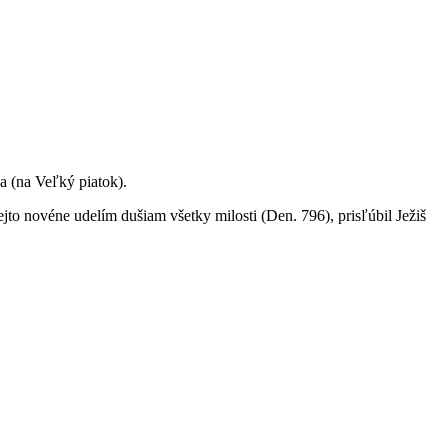
a (na Veľký piatok).
ejto novéne udelím dušiam všetky milosti (Den. 796), prisľúbil Ježiš