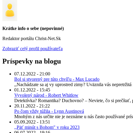
Krátke info o sebe (nepovinné)
Redaktor portálu Christ-Net.Sk
Zobraziť celý profil používateľa
Príspevky na blogu
07.12.2022 - 21:00
Bol si stvorený pre túto chvíľu - Max Lucado
,,Nachádzate sa aj vy uprostred zimy? Uväznila vás nepretržitá 
01.12.2022 - 15:45
Vyvolený národ - Robert Whitlow
Detektívka? Romantika? Duchovno? – Neviete, čo si prečítať, 
20.11.2022 - 21:22
Po čom vždy túžila - Lynn Austinová
Mnohým z nás určite nie je neznáme u nás často používané prís
05.09.2022 - 13:51
,,Päť minút s Bohom" v roku 2023
06.07.2022 - 19:16