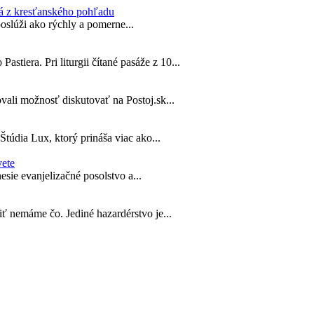
ná z kresťanského pohľadu
poslúži ako rýchly a pomerne...
iera. Pri liturgii čítané pasáže z 10...
vali možnosť diskutovať na Postoj.sk...
údia Lux, ktorý prináša viac ako...
vete
sie evanjelizačné posolstvo a...
iť nemáme čo. Jediné hazardérstvo je...