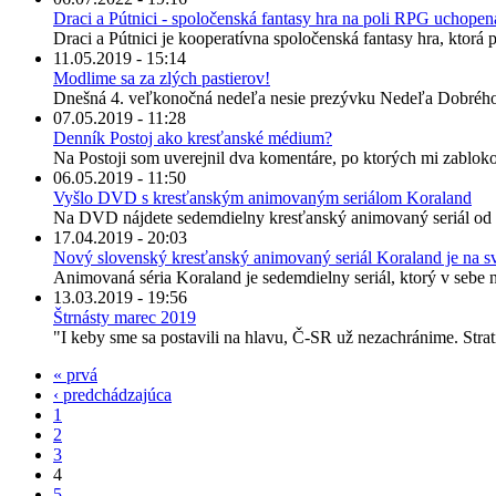
Draci a Pútnici - spoločenská fantasy hra na poli RPG uchope
Draci a Pútnici je kooperatívna spoločenská fantasy hra, ktorá 
11.05.2019 - 15:14
Modlime sa za zlých pastierov!
Dnešná 4. veľkonočná nedeľa nesie prezývku Nedeľa Dobrého Past
07.05.2019 - 11:28
Denník Postoj ako kresťanské médium?
Na Postoji som uverejnil dva komentáre, po ktorých mi zabloko
06.05.2019 - 11:50
Vyšlo DVD s kresťanským animovaným seriálom Koraland
Na DVD nájdete sedemdielny kresťanský animovaný seriál od Št
17.04.2019 - 20:03
Nový slovenský kresťanský animovaný seriál Koraland je na s
Animovaná séria Koraland je sedemdielny seriál, ktorý v sebe ne
13.03.2019 - 19:56
Štrnásty marec 2019
"I keby sme sa postavili na hlavu, Č-SR už nezachránime. Strat
« prvá
‹ predchádzajúca
1
2
3
4
5