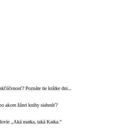
skľúčenosť? Poznáte tie krátke dni...
po akom žánri knihy siahnúť?
lovie ,,Aká matka, taká Katka.“