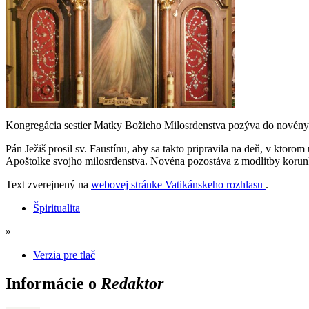
Kongregácia sestier Matky Božieho Milosrdenstva pozýva do novény p
Pán Ježiš prosil sv. Faustínu, aby sa takto pripravila na deň, v ktor
Apoštolke svojho milosrdenstva. Novéna pozostáva z modlitby korunk
Text zverejnený na
webovej stránke Vatikánskeho rozhlasu
.
Špiritualita
»
Verzia pre tlač
Informácie o
Redaktor