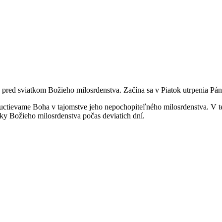
red sviatkom Božieho milosrdenstva. Začína sa v Piatok utrpenia Pán
om uctievame Boha v tajomstve jeho nepochopiteľného milosrdenstva. V t
y Božieho milosrdenstva počas deviatich dní.