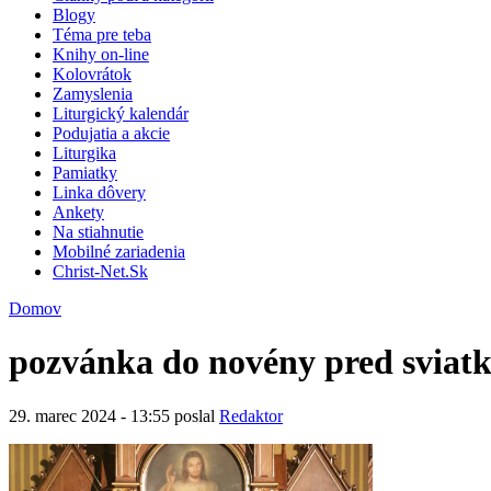
Blogy
Téma pre teba
Knihy on-line
Kolovrátok
Zamyslenia
Liturgický kalendár
Podujatia a akcie
Liturgika
Pamiatky
Linka dôvery
Ankety
Na stiahnutie
Mobilné zariadenia
Christ-Net.Sk
Domov
pozvánka do novény pred sviat
29. marec 2024 - 13:55 poslal
Redaktor