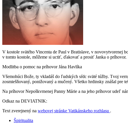
V kostole svätého Vincenta de Paul v Bratislave, v novovytvorenej b
v tomto kostole, môžeme si uctiť, ďakovať a prosiť Janka o príhovor
Modlitba o pomoc na príhovor Jána Havlíka
Všemohúci Bože, ty vkladáš do ľudských sŕdc sväté túžby. Tvoj verný
zosmiešňovaný, ponižovaný a mučený. Všetko hrdinsky znášal pre teba
Na príhovor Nepoškvrnenej Panny Márie a na jeho príhovor udeľ nám 
Odkaz na DEVIATNIK:
Text zverejnený na
webovej stránke Vatikánskeho rozhlasu
.
Špiritualita