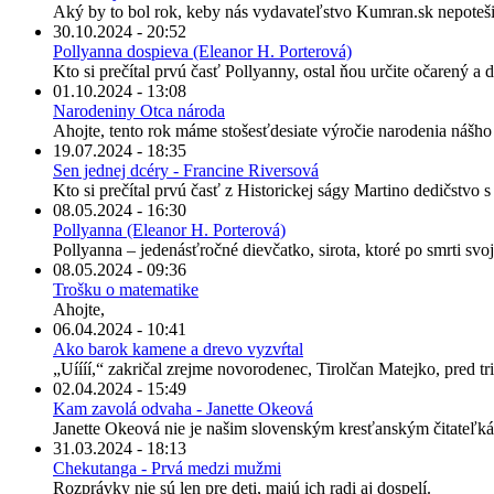
Aký by to bol rok, keby nás vydavateľstvo Kumran.sk nepoteši
30.10.2024 - 20:52
Pollyanna dospieva (Eleanor H. Porterová)
Kto si prečítal prvú časť Pollyanny, ostal ňou určite očarený a
01.10.2024 - 13:08
Narodeniny Otca národa
Ahojte, tento rok máme stošesťdesiate výročie narodenia nášh
19.07.2024 - 18:35
Sen jednej dcéry - Francine Riversová
Kto si prečítal prvú časť z Historickej ságy Martino dedičstvo 
08.05.2024 - 16:30
Pollyanna (Eleanor H. Porterová)
Pollyanna – jedenásťročné dievčatko, sirota, ktoré po smrti svo
08.05.2024 - 09:36
Trošku o matematike
Ahojte,
06.04.2024 - 10:41
Ako barok kamene a drevo vyzvŕtal
„Uíííí,“ zakričal zrejme novorodenec, Tirolčan Matejko, pred tris
02.04.2024 - 15:49
Kam zavolá odvaha - Janette Okeová
Janette Okeová nie je našim slovenským kresťanským čitateľká
31.03.2024 - 18:13
Chekutanga - Prvá medzi mužmi
Rozprávky nie sú len pre deti, majú ich radi aj dospelí.