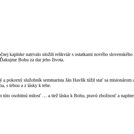
očnej kaplnke natrvalo uložili relikviár s ostatkami nového slovensk
. Ďakujme Bohu za dar jeho života.
 a pokorný služobník seminarista Ján Havlík túžil stať sa misionárom 
, s tebou a z lásky k tebe.
túto osobitnú milosť … a tiež lásku k Bohu, pravú zbožnosť a naplne