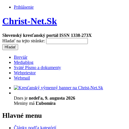
Prihlásenie
Christ-Net.Sk
Slovenský kresťanský portál ISSN 1338-273X
Hladať na tejto stránke:
Breviár
Mediablog
Sväté Písmo a dokumenty
Webpriestor
Webmail
Dnes je
nedeľa, 9. augusta 2026
Meniny má
Ľubomíra
Hlavné menu
Články podľa kategórií