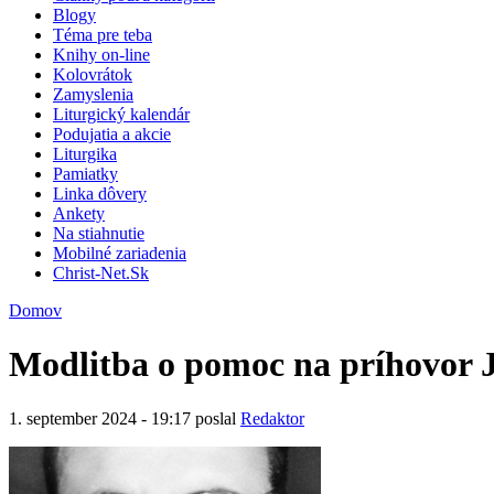
Blogy
Téma pre teba
Knihy on-line
Kolovrátok
Zamyslenia
Liturgický kalendár
Podujatia a akcie
Liturgika
Pamiatky
Linka dôvery
Ankety
Na stiahnutie
Mobilné zariadenia
Christ-Net.Sk
Domov
Modlitba o pomoc na príhovor J
1. september 2024 - 19:17 poslal
Redaktor