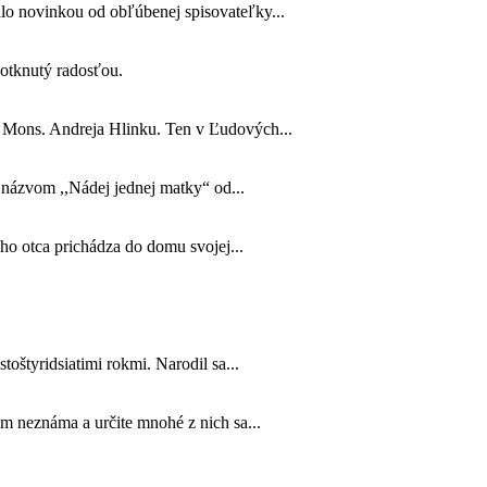
lo novinkou od obľúbenej spisovateľky...
 dotknutý radosťou.
o Mons. Andreja Hlinku. Ten v Ľudových...
s názvom ,,Nádej jednej matky“ od...
jho otca prichádza do domu svojej...
toštyridsiatimi rokmi. Narodil sa...
m neznáma a určite mnohé z nich sa...