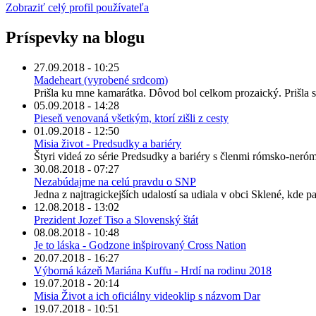
Zobraziť celý profil používateľa
Príspevky na blogu
27.09.2018 - 10:25
Madeheart (vyrobené srdcom)
Prišla ku mne kamarátka. Dôvod bol celkom prozaický. Prišla s
05.09.2018 - 14:28
Pieseň venovaná všetkým, ktorí zišli z cesty
01.09.2018 - 12:50
Misia život - Predsudky a bariéry
Štyri videá zo série Predsudky a bariéry s členmi rómsko-neró
30.08.2018 - 07:27
Nezabúdajme na celú pravdu o SNP
Jedna z najtragickejších udalostí sa udiala v obci Sklené, kde par
12.08.2018 - 13:02
Prezident Jozef Tiso a Slovenský štát
08.08.2018 - 10:48
Je to láska - Godzone inšpirovaný Cross Nation
20.07.2018 - 16:27
Výborná kázeň Mariána Kuffu - Hrdí na rodinu 2018
19.07.2018 - 20:14
Misia Život a ich oficiálny videoklip s názvom Dar
19.07.2018 - 10:51