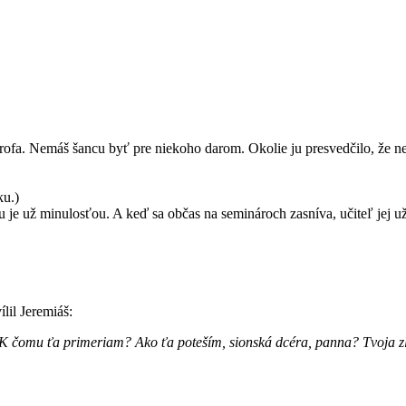
strofa. Nemáš šancu byť pre niekoho darom. Okolie ju presvedčilo, že
ku.)
 je už minulosťou. A keď sa občas na seminároch zasníva, učiteľ jej už
lil Jeremiáš:
čomu ťa primeriam? Ako ťa poteším, sionská dcéra, panna? Tvoja zlo