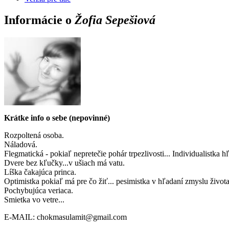
Informácie o
Žofia Sepešiová
Krátke info o sebe (nepovinné)
Rozpoltená osoba.
Náladová.
Flegmatická - pokiaľ nepretečie pohár trpezlivosti... Individualist
Dvere bez kľučky...v ušiach má vatu.
Líška čakajúca princa.
Optimistka pokiaľ má pre čo žiť... pesimistka v hľadaní zmyslu života
Pochybujúca veriaca.
Smietka vo vetre...
E-MAIL: chokmasulamit@gmail.com