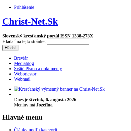
Prihlásenie
Christ-Net.Sk
Slovenský kresťanský portál ISSN 1338-273X
Hladať na tejto stránke:
Breviár
Mediablog
Sväté Písmo a dokumenty
Webpriestor
Webmail
Dnes je
štvrtok, 6. augusta 2026
Meniny má
Jozefína
Hlavné menu
Články podľa kategórií