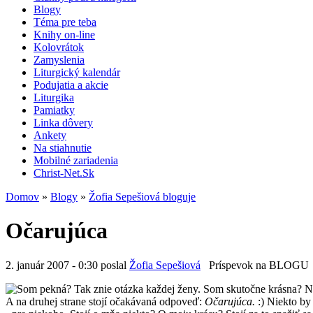
Blogy
Téma pre teba
Knihy on-line
Kolovrátok
Zamyslenia
Liturgický kalendár
Podujatia a akcie
Liturgika
Pamiatky
Linka dôvery
Ankety
Na stiahnutie
Mobilné zariadenia
Christ-Net.Sk
Domov
»
Blogy
»
Žofia Sepešiová bloguje
Očarujúca
2. január 2007 - 0:30 poslal
Žofia Sepešiová
Príspevok na BLOGU
Som pekná?
Tak znie otázka každej ženy. Som skutočne krásna? N
A na druhej strane stojí očakávaná odpoveď:
Očarujúca.
:) Niekto by