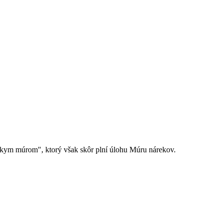
ínskym múrom", ktorý však skôr plní úlohu Múru nárekov.