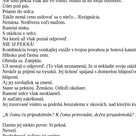
Nie som pekná však ani vo vnútri. Hnusí sa im moja osobnosť.
Úder pod pás.
Priamo do srdca.
Takže nemá cenu usilovať sa o niečo... Rezignácia.
Neistota. Nedôvera voči mužom.
Ranená srnka.
S otázkou v srdci.
Na ktorú už však pozná odpoveď.
NIE SI PEKNÁ!
Kombinácia tvojej vonkajšej vizáže s tvojou povahou je hotová kata
Hlboko pod čiernu zem.
Obrnila sa. Zatrpkla.
Už nestojí o odpoveď. (To však neznamená, že si nekladie svoju otáz
Neskôr ju prijmú na vysokú. Jej tichosť spájaná s domnelou hlúposťou
hlúposti.
Aj jej zovňajšok sa zmení.
Stane sa peknou. Ženskou. Odloží okuliare.
Ranené srdce však neoklameš.
Je naďalej zakríknutá.
Jej rozorvané vnútro sa podobá Jeruzalemu v okovách, nad ktorým kví
„K čomu ťa pripodobním? K čomu prirovnám, dcéra jeruzalemská? K 
Darmo jej niekto povie: Si pekná.
Neverí.
Pochybnosť zožiera jej vnútro.