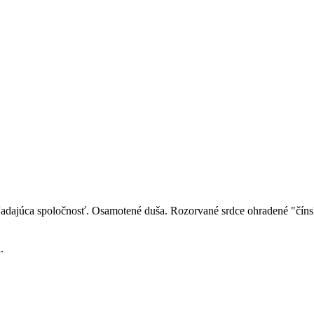
ka hľadajúca spoločnosť. Osamotené duša. Rozorvané srdce ohradené "č
.