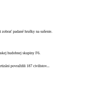
i zobrať padané hrušky na sušenie.
mskej hudobnej skupiny F6.
tizáni povraždili 187 civilistov...