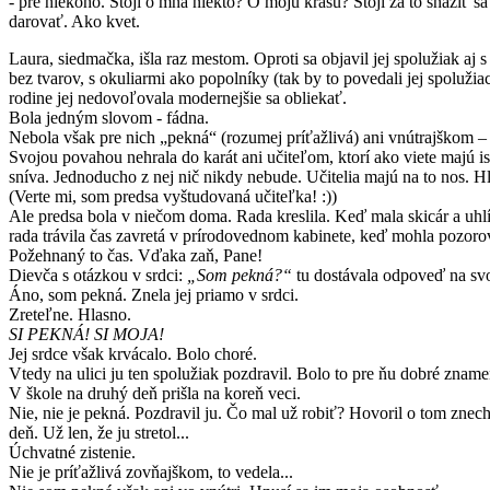
- pre niekoho. Stojí o mňa niekto? O moju krásu? Stojí za to snažiť 
darovať. Ako kvet.
Laura, siedmačka, išla raz mestom. Oproti sa objavil jej spolužiak a
bez tvarov, s okuliarmi ako popolníky (tak by to povedali jej spolužiac
rodine jej nedovoľovala modernejšie sa obliekať.
Bola jedným slovom - fádna.
Nebola však pre nich „pekná“ (rozumej príťažlivá) ani vnútrajškom – 
Svojou povahou nehrala do karát ani učiteľom, ktorí ako viete majú is
sníva. Jednoducho z nej nič nikdy nebude. Učitelia majú na to nos. Hl
(Verte mi, som predsa vyštudovaná učiteľka! :))
Ale predsa bola v niečom doma. Rada kreslila. Keď mala skicár a uhlík,
rada trávila čas zavretá v prírodovednom kabinete, keď mohla pozorov
Požehnaný to čas. Vďaka zaň, Pane!
Dievča s otázkou v srdci:
„Som pekná?“
tu dostávala odpoveď na svo
Áno, som pekná. Znela jej priamo v srdci.
Zreteľne. Hlasno.
SI PEKNÁ! SI MOJA!
Jej srdce však krvácalo. Bolo choré.
Vtedy na ulici ju ten spolužiak pozdravil. Bolo to pre ňu dobré zname
V škole na druhý deň prišla na koreň veci.
Nie, nie je pekná. Pozdravil ju. Čo mal už robiť? Hovoril o tom znechut
deň. Už len, že ju stretol...
Úchvatné zistenie.
Nie je príťažlivá zovňajškom, to vedela...