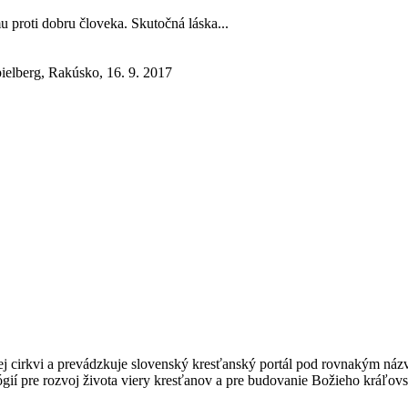
u proti dobru človeka. Skutočná láska...
elberg, Rakúsko, 16. 9. 2017
kej cirkvi a prevádzkuje slovenský kresťanský portál pod rovnakým ná
gií pre rozvoj života viery kresťanov a pre budovanie Božieho kráľovs