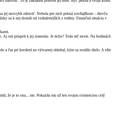
hce darovať. To je základná potreba jej duše. Byť pekná a svoju krásu
 sa jej nezvykli zdraviť. Nebola pre nich pekná zovňajškom – dievča
úsky sa k nej dostali od vzdialenejších z rodiny. Finančná situácia v
čkami.
 Aj oni prispeli k jej zraneniu. Je ticho? Teda nič nevie. Na hodinách
o a čas pri kreslení na výtvarnej ubiehal, kým sa zrodilo dielo. A ešte
til, že je to ona... nie. Pokazila mu už len svojou existenciou celý