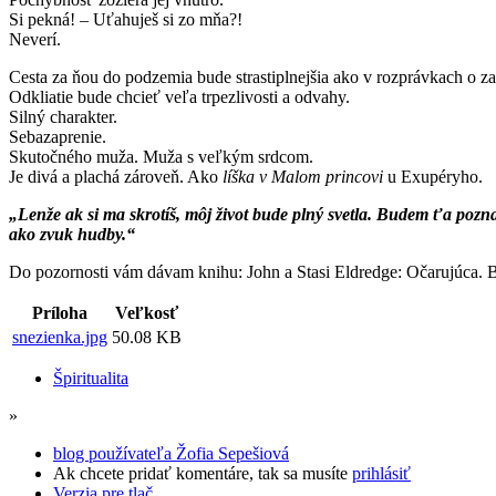
Si pekná! – Uťahuješ si zo mňa?!
Neverí.
Cesta za ňou do podzemia bude strastiplnejšia ako v rozprávkach o zak
Odkliatie bude chcieť veľa trpezlivosti a odvahy.
Silný charakter.
Sebazaprenie.
Skutočného muža. Muža s veľkým srdcom.
Je divá a plachá zároveň. Ako
líška v Malom princovi
u Exupéryho.
„Lenže ak si ma skrotíš, môj život bude plný svetla. Budem ťa pozn
ako zvuk hudby.“
Do pozornosti vám dávam knihu: John a Stasi Eldredge: Očarujúca. B
Príloha
Veľkosť
snezienka.jpg
50.08 KB
Špiritualita
»
blog používateľa Žofia Sepešiová
Ak chcete pridať komentáre, tak sa musíte
prihlásiť
Verzia pre tlač