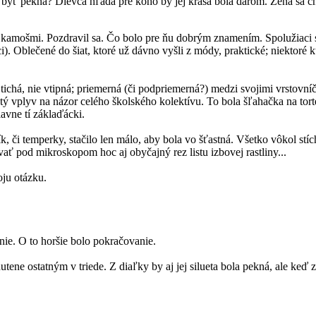
sa byť pekná? Dievča hľadá pre koho by jej krása bola darom. Žena sa c
j s kamošmi. Pozdravil sa. Čo bolo pre ňu dobrým znamením. Spolužiaci
i). Oblečené do šiat, ktoré už dávno vyšli z módy, praktické; niektoré k
tichá, nie vtipná; priemerná (či podpriemerná?) medzi svojimi vrstovní
tý vplyv na názor celého školského kolektívu. To bola šľahačka na torte.
avne tí záklaďácki.
 či temperky, stačilo len málo, aby bola vo šťastná. Všetko vôkol stíchl
ať pod mikroskopom hoc aj obyčajný rez listu izbovej rastliny...
ju otázku.
nie. O to horšie bolo pokračovanie.
ene ostatným v triede. Z diaľky by aj jej silueta bola pekná, ale keď zis