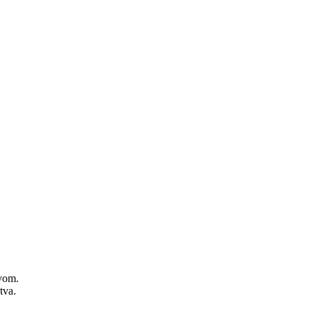
zvom.
tva.