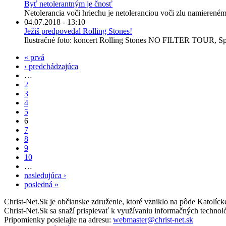
Byť netolerantným je čnosť
Netolerancia voči hriechu je netoleranciou voči zlu namiereném
04.07.2018 - 13:10
Ježiš predpovedal Rolling Stones!
Ilustračné foto: koncert Rolling Stones NO FILTER TOUR, Spi
« prvá
‹ predchádzajúca
…
2
3
4
5
6
7
8
9
10
…
nasledujúca ›
posledná »
Christ-Net.Sk je občianske združenie, ktoré vzniklo na pôde Katolíc
Christ-Net.Sk sa snaží prispievať k využívaniu informačných technoló
Pripomienky posielajte na adresu:
webmaster@christ-net.sk