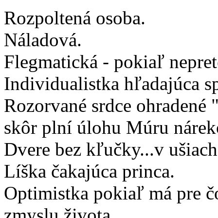
Rozpoltená osoba.
Náladová.
Flegmatická - pokiaľ neprete
Individualistka hľadajúca 
Rozorvané srdce ohradené 
skôr plní úlohu Múru nárek
Dvere bez kľučky...v ušiach
Líška čakajúca princa.
Optimistka pokiaľ má pre čo
zmyslu života.