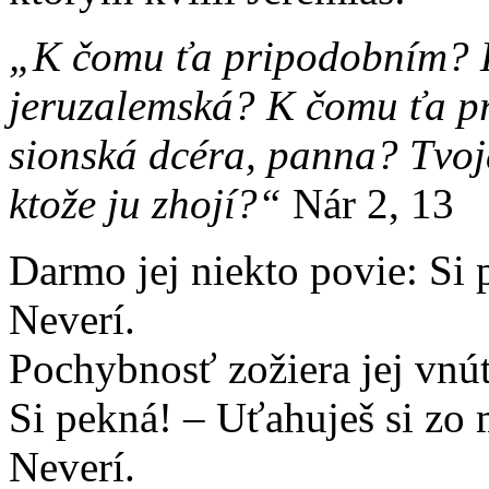
„K čomu ťa pripodobním? 
jeruzalemská? K čomu ťa p
sionská dcéra, panna? Tvoj
ktože ju zhojí?“
Nár 2, 13
Darmo jej niekto povie: Si 
Neverí.
Pochybnosť zožiera jej vnút
Si pekná! – Uťahuješ si zo
Neverí.