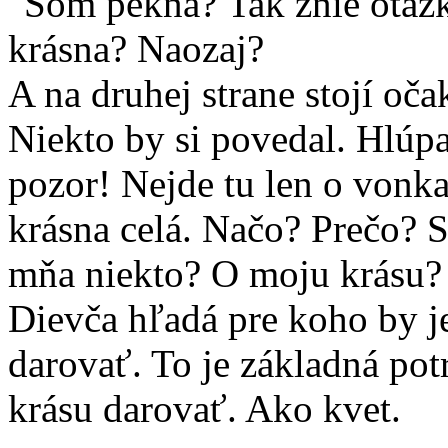
Som pekná?
Tak znie otáz
krásna? Naozaj?
A na druhej strane stojí o
Niekto by si povedal. Hlúpa
pozor! Nejde tu len o vonka
krásna celá. Načo? Prečo? S
mňa niekto? O moju krásu? S
Dievča hľadá pre koho by je
darovať. To je základná pot
krásu darovať. Ako kvet.