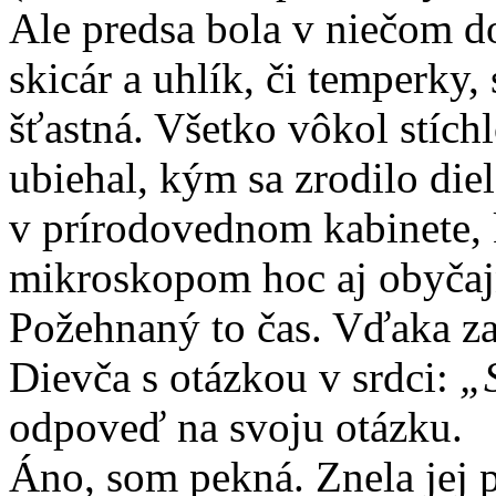
Ale predsa bola v niečom d
skicár a uhlík, či temperky,
šťastná. Všetko vôkol stíchl
ubiehal, kým sa zrodilo diel
v prírodovednom kabinete,
mikroskopom hoc aj obyčajný 
Požehnaný to čas. Vďaka za
Dievča s otázkou v srdci:
„
odpoveď na svoju otázku.
Áno, som pekná. Znela jej p