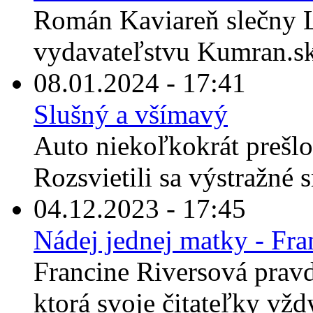
Román Kaviareň slečny L
vydavateľstvu Kumran.sk 
08.01.2024 - 17:41
Slušný a všímavý
Auto niekoľkokrát prešlo 
Rozsvietili sa výstražné 
04.12.2023 - 17:45
Nádej jednej matky - Fra
Francine Riversová prav
ktorá svoje čitateľky vžd