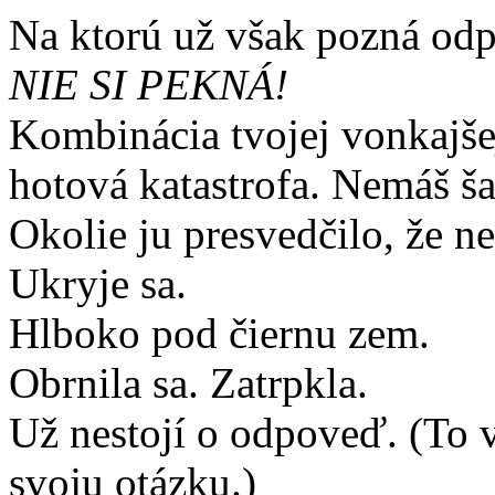
Na ktorú už však pozná od
NIE SI PEKNÁ!
Kombinácia tvojej vonkajše
hotová katastrofa. Nemáš š
Okolie ju presvedčilo, že 
Ukryje sa.
Hlboko pod čiernu zem.
Obrnila sa. Zatrpkla.
Už nestojí o odpoveď. (To 
svoju otázku.)