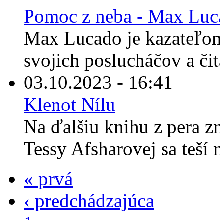
Pomoc z neba - Max Luc
Max Lucado je kazateľom
svojich poslucháčov a čit
03.10.2023 - 16:41
Klenot Nílu
Na ďalšiu knihu z pera z
Tessy Afsharovej sa teší 
« prvá
‹ predchádzajúca