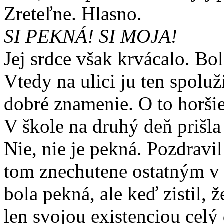
Zreteľne. Hlasno.
SI PEKNÁ! SI MOJA!
Jej srdce však krvácalo. Bo
Vtedy na ulici ju ten spoluž
dobré znamenie. O to horši
V škole na druhý deň prišla
Nie, nie je pekná. Pozdravi
tom znechutene ostatným v tr
bola pekná, ale keď zistil, ž
len svojou existenciou celý d