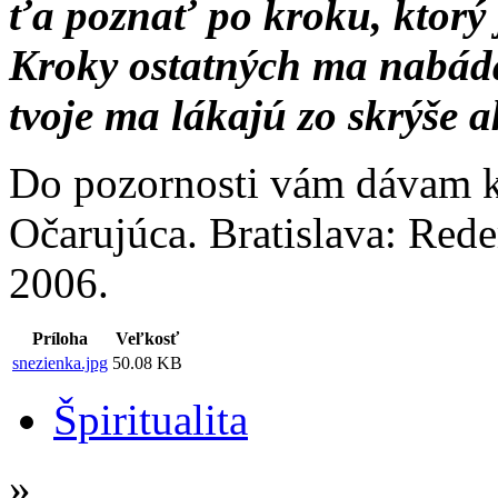
ťa poznať po kroku, ktorý 
Kroky ostatných ma nabád
tvoje ma lákajú zo skrýše 
Do pozornosti vám dávam kn
Očarujúca. Bratislava: Red
2006.
Príloha
Veľkosť
snezienka.jpg
50.08 KB
Špiritualita
»