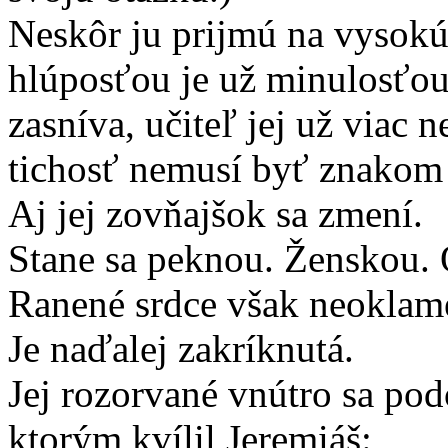
Neskôr ju prijmú na vysokú.
hlúposťou je už minulosťou
zasníva, učiteľ jej už viac n
tichosť nemusí byť znakom 
Aj jej zovňajšok sa zmení.
Stane sa peknou. Ženskou. 
Ranené srdce však neoklam
Je naďalej zakríknutá.
Jej rozorvané vnútro sa po
ktorým kvílil Jeremiáš: