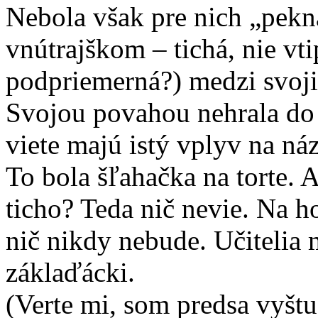
Nebola však pre nich „pekná
vnútrajškom – tichá, nie vti
podpriemerná?) medzi svoji
Svojou povahou nehrala do k
viete majú istý vplyv na ná
To bola šľahačka na torte. Aj
ticho? Teda nič nevie. Na h
nič nikdy nebude. Učitelia 
záklaďácki.
(Verte mi, som predsa vyštu