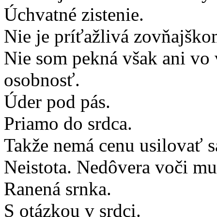
Úchvatné zistenie.
Nie je príťažlivá zovňajškom
Nie som pekná však ani vo 
osobnosť.
Úder pod pás.
Priamo do srdca.
Takže nemá cenu usilovať sa
Neistota. Nedôvera voči m
Ranená srnka.
S otázkou v srdci.