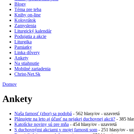
Blogy
Téma pre teba
Knihy on-line
Kolovrátok
Zamyslenia
Liturgický kalendár
Podujatia a akcie
Liturgika
Pamiatky
Linka dôvery
Ankety
Na stiahnutie
Mobilné zariadenia
Christ-Net.Sk
Domov
Ankety
Naša farnosť (zbor) sa podobá
- 562 hlasy/ov - uzavretá
Plánujete na leto aj účasť na nejakej duchovnej akcii?
- 385 hla
Katolícke noviny sú pre mňa
- 454 hlasy/ov - uzavretá
S duchovnými akciami v mojej farnosti som
- 251 hlasy/ov - uz