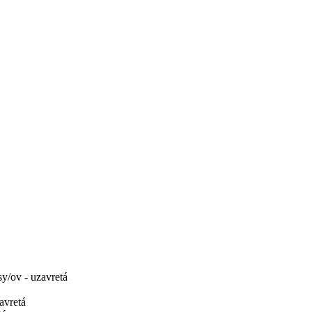
sy/ov - uzavretá
avretá