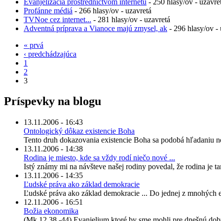
Evanjelizácia prostredníctvom internetu
- 250 hlasy/ov - uzavre
Profánne médiá
- 266 hlasy/ov - uzavretá
TVNoe cez internet...
- 281 hlasy/ov - uzavretá
Adventná príprava a Vianoce majú zmysel, ak
- 296 hlasy/ov - 
« prvá
‹ predchádzajúca
1
2
3
Príspevky na blogu
13.11.2006 - 16:43
Ontologický dôkaz existencie Boha
Tento druh dokazovania existencie Boha sa podobá hľadaniu ne
13.11.2006 - 14:38
Rodina je miesto, kde sa vždy rodí niečo nové ...
Istý známy mi na návšteve našej rodiny povedal, že rodina je ta
13.11.2006 - 14:35
Ľudské práva ako základ demokracie
Ľudské práva ako základ demokracie ... Do jednej z mnohých 
12.11.2006 - 16:51
Božia ekonomika
(Mk 12,38 -44) Evanjelium ktoré by sme mohli pre dnešnú dob