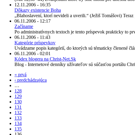
12.11.2006 - 16:35
Dôkazy existencie Boha
„Blahoslavení, ktorí nevideli a uverili.“ (Ježiš Tomášovi) Tera
06.11.2006 - 12:17
Začíname
Po administratívnych textoch je tento príspevok prakticky to pr
06.11.2006 - 11:43
Kategórie príspevkov
Uvádzame popis kategórií, do ktorých sú tématicky členené člá
06.11.2006 - 02:01
Kódex blogera na Christ-Net.Sk
Blog - Internetové denníky užívateľov sú súčasťou portálu Chr
« prvá
‹ predchádzajúca
…
128
129
130
131
132
133
134
135
136