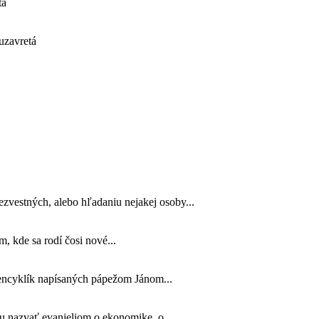
tá
uzavretá
zvestných, alebo hľadaniu nejakej osoby...
m, kde sa rodí čosi nové...
encyklík napísaných pápežom Jánom...
u nazvať evanjeliom o ekonomike, o...