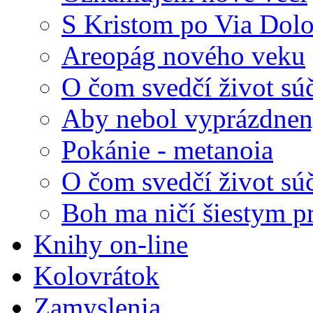
S Kristom po Via Dolo
Areopág nového veku
O čom svedčí život sú
Aby nebol vyprázdnený
Pokánie - metanoia
O čom svedčí život sú
Boh ma ničí šiestym p
Knihy on-line
Kolovrátok
Zamyslenia