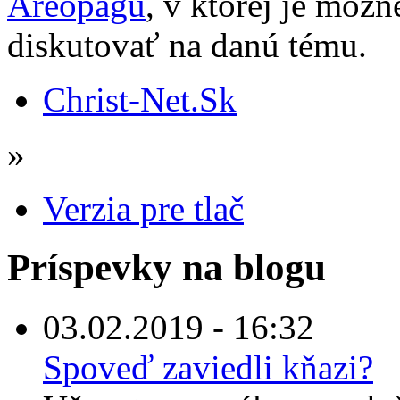
Areopágu
, v ktorej je mož
diskutovať na danú tému.
Christ-Net.Sk
»
Verzia pre tlač
Príspevky na blogu
03.02.2019 - 16:32
Spoveď zaviedli kňazi?