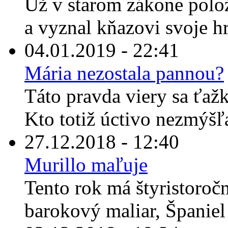
Už v starom zákone polož
a vyznal kňazovi svoje hr
04.01.2019 - 22:41
Mária nezostala pannou?
Táto pravda viery sa ťaž
Kto totiž úctivo nezmýšľ
27.12.2018 - 12:40
Murillo maľuje
Tento rok má štyristoroč
barokový maliar, Španiel