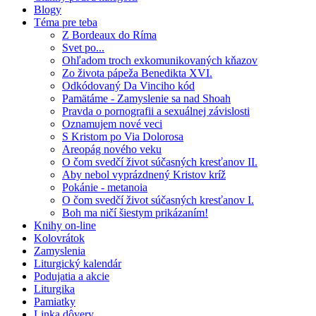
Blogy
Téma pre teba
Z Bordeaux do Ríma
Svet po...
Ohľadom troch exkomunikovaných kňazov
Zo života pápeža Benedikta XVI.
Odkódovaný Da Vinciho kód
Pamätáme - Zamyslenie sa nad Shoah
Pravda o pornografii a sexuálnej závislosti
Oznamujem nové veci
S Kristom po Via Dolorosa
Areopág nového veku
O čom svedčí život súčasných kresťanov II.
Aby nebol vyprázdnený Kristov kríž
Pokánie - metanoia
O čom svedčí život súčasných kresťanov I.
Boh ma ničí šiestym prikázaním!
Knihy on-line
Kolovrátok
Zamyslenia
Liturgický kalendár
Podujatia a akcie
Liturgika
Pamiatky
Linka dôvery