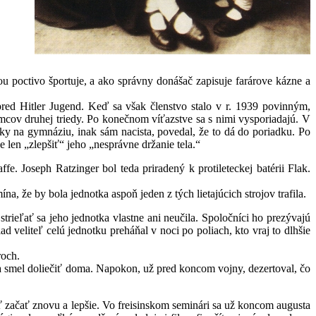
u poctivo športuje, a ako správny donášač zapisuje farárove kázne a
pred Hitler Jugend. Keď sa však členstvo stalo v r. 1939 povinným,
mcov druhej triedy. Po konečnom víťazstve sa s nimi vysporiadajú. V
iky na gymnáziu, inak sám nacista, povedal, že to dá do poriadku. Po
 len „zlepšiť“ jeho „nesprávne držanie tela.“
e. Joseph Ratzinger bol teda priradený k protileteckej batérii Flak.
, že by bola jednotka aspoň jeden z tých lietajúcich strojov trafila.
trieľať sa jeho jednotka vlastne ani neučila. Spoločníci ho prezývajú
d veliteľ celú jednotku preháňal v noci po poliach, kto vraj to dlhšie
roch.
a smel doliečiť doma. Napokon, už pred koncom vojny, dezertoval, čo
ť začať znovu a lepšie. Vo freisinskom seminári sa už koncom augusta