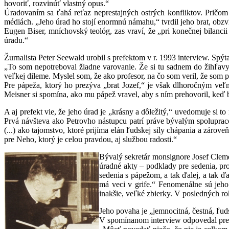
hovoriť, rozvinúť vlastný opus.“
Úradovaním sa ťahá reťaz neprestajných ostrých konfliktov. Pričo
médiách. „Jeho úrad ho stojí enormnú námahu,“ tvrdil jeho brat, obzvlá
Eugen Biser, mníchovský teológ, zas vraví, že „pri konečnej bilanci
úradu.“
Žurnalista Peter Seewald urobil s prefektom v r. 1993 interview. Spýta
„To som nepotreboval žiadne varovanie. Že si tu sadnem do žihľavy,
veľkej dileme. Myslel som, že ako profesor, na čo som veril, že som p
Pre pápeža, ktorý ho prezýva „brat Jozef,“ je však dlhoročným veľ
Meisner si spomína, ako mu pápež vravel, aby s ním prehovoril, keď b
A aj prefekt vie, že jeho úrad je „krásny a dôležitý,“ uvedomuje si t
Prvá návšteva ako Petrovho nástupcu patrí práve bývalým spoluprac
(...) ako tajomstvo, ktoré prijíma elán ľudskej sily chápania a zárov
pre Neho, ktorý je celou pravdou, aj službou radosti.“
Bývalý sekretár monsignore Josef Cleme
úradné akty – podklady pre sedenia, pro
sedenia s pápežom, a tak ďalej, a tak ď
má veci v grife.“ Fenomenálne sú jeho 
inakšie, veľké zbierky. V posledných rok
Jeho povaha je „jemnocitná, čestná, ľud
V spomínanom interview odpovedal prefe