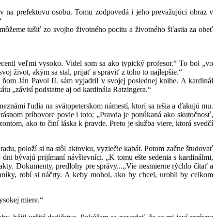
ov na prefektovu osobu. Tomu zodpovedá i jeho prevažujúci obraz v
“
 môžeme tušiť zo svojho životného pocitu a životného šťastia za obeť
ecenil veľmi vysoko. Videl som sa ako typický profesor.“ To bol „vo
 život, akým sa stal, prijať a spraviť z toho to najlepšie.“
om Ján Pavol II. sám vyjadril v svojej poslednej knihe. A kardinál
tu „závisí podstatne aj od kardinála Ratzingera.“
e neznámi ľudia na svätopeterskom námestí, ktorí sa tešia a ďakujú mu.
rásnom príhovore povie i toto: „Pravda je ponúkaná ako skutočnosť,
ontom, ako to činí láska k pravde. Preto je služba viere, ktorá svedčí
adu, položí si na stôl aktovku, vyzlečie kabát. Potom začne študovať
dni bývajú prijímaní návštevníci. „K tomu ešte sedenia s kardinálmi,
akty. Dokumenty, predlohy pre správy...„Vie nesmierne rýchlo čítať a
nníky, robí si náčrty. A keby mohol, ako by chcel, urobil by celkom
ysokej miere.“