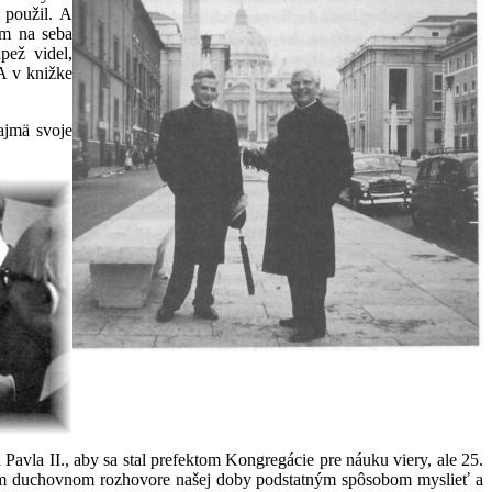
 použil. A
am na seba
pež videl,
(A v knižke
najmä svoje
avla II., aby sa stal prefektom Kongregácie pre náuku viery, ale 25.
ľkom duchovnom rozhovore našej doby podstatným spôsobom myslieť a