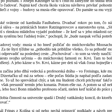
 poznaní. I Joseph Ratzinger sa tu s chuťou zahryzne do štúdia teológi
čo čudovať. Najmä keď chcela škola vzácnu návštevu privítať pohostin
e lieči z vojny – budovy sa musia ešte opravovať. Do pamäte sa mu vry
ké svätenie od kardinála Faulhabera. Dvadsať rokov po tom, čo ná
ká sláva – na primíciách bratov Ratzingerovcov a starostovho syna. „S
nutí s rímskou mládežou vyjadrí podobne – že keď sa v jeho mladosti ozý
litu systému bez ľudskej tváre,“ pochopil, že „bude naopak veľká potr
adovej vody: musia si ho hneď požičať do mníchovského Moosachu s
Za tie štyri týždne sa „prihodilo tak približne všetko, čo sa prihodiť mo
ti odprevadiť na poslednej ceste. „Pochovávať – to som sa vtedy naučil.
sto svojho určenia – do mníchovskej farnosti sv. Krvi. Tam to bol
šený. A jeho kázne u Sv. Krvi, kázne pre deti sú však čoraz hojnejšie
u začína jeho dlhá vedecká a profesorská dráha – vo Freisingu, kde mus
 Dizertačku už má za sebou – ešte počas štúdia ju napísal podľa zad
e. To už ho sprevádzal chýr, a tak mu študenti chceli prichystať fakľ
 však presunúť termín jeho konania. Potom ešte raz. A potom sa už nek
, lebo hoci Bonn mladého profesora očaril, nielen keď kráčal do práce 
obia činnosti na univerzite spadá i Druhý vatikánsky koncil, do ktoréh
ovať.“
ál Frings z Kolína si od neho nechá pripraviť podklady a návrh pr