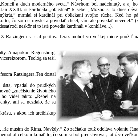
„Koncil a duch moderného sveta.“ Návrhom bol nadchnutý, a aj ho
Ján XXIII. si kardinála „objednal“ k sebe. „Možno si to dnes dáv
nýkrát,“ mrmlal si kardinál pri obliekaní svojho rúcha. Keď ho pá
tko to, čo som si myslel a povedať chcel, sám ale povedať nevedel.“ 
esaťročí neskôr si to isté povedia kardináli v konkláve...).
r. Z Ratzingera sa stal peritus. Teraz mohol vo veľkej miere použiť 
kulty. A napokon Regensburg.
vicerektorom. Teológ sa teší,
fesora Ratzingera.Ten dostal
i ústa, vpadal do prudkých
hovné „znečistenie životného
a ho videl takto: „Rebel na
enky, ani sa nezdalo, že sa
krásu, s akou ich arcibiskup
, „že musím do Ríma. Navždy.“ Zo začiatku totiž odoláva volaniu Jána P
 nemohol celkom konať to, čo som si bol predstavoval, totiž vo ve