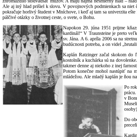
zhromaždilo stodvadsať mužov. A majú najmä nesmierny hlad – hlad po
Ale aj iný hlad prišiel k slovu. V povojnových podmienkach sa niet 
pokračuje horlivý študent v Mníchove, i keď aj tam sa univerzita ešt
pálčivé otázky o životnej ceste, o svete, o Bohu.
Napokon 29. júna 1951 prijme kňazs
kardinál!“ V Traunsteine je preto veľ
sv. Jána. A 6. apríla 2006 sa na stret
budúcnosti potreba, a on videl „bruta
Kaplán Ratzinger začal skokom do ľ
kostolník a kuchárka sú na dovolenke. 
takmer denne aj niekoho z inej farnos
Potom konečne mohol nastúpiť na mie
mládežou. Ale mladý kaplán je ňou nad
Po rok
prácu.
v Bonn
Museli
osoby)
Do obd
preceň
Kardin