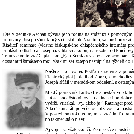
Ešte v dedinke Aschau bývala jeho rodina na strážnici s pomocným p
príhovory. Joseph sám, ktorý sa tu stal miništrantom, sa musí pozerať, 
Riaditeľ seminára (vlastne biskupského chlapčenského internátu pr
prihlásili odtiaľto aj Josepha. Chlapci ako on, na rozdiel od kmeň
Traunsteine to zvlášť platí pre „tých Semi-kresťanov“ zo seminára. 
dosiahnutí štrnásteho roku však musel Joseph nastúpiť na týždeň do H
Našla si ho i vojna. Podľa nariadenia z januá
Elektrický plot ju delil od tábora, kam chodie
Joseph slúžil v meračskom oddelení, s ostatným
Mladý pomocník Luftwaffe a neskôr vojak bol vs
„hrôza poddôstojníkov,“ a aj inak si ho dobera
vydrží, vrieskal, „vy, alebo ja.“ Ratzinger pred
A keď kamaráti po večeroch džavocú a mastia 
V poslednom roku vojny musí zvládnuť otravu 
ho takmer stálo hlavu.
Aj vojna sa však skončí. Zem je síce spustoše