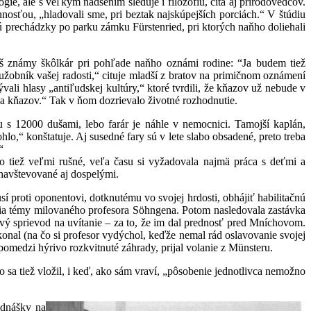
e, ale s veľkým nadšením sleduje i filozofiu, číta aj prírodovedcov.
nosťou, „hladovali sme, pri beztak najskúpejších porciách.“ V štúdiu
jú prechádzky po parku zámku Fürstenried, pri ktorých naňho doliehali
š známy škôlkár pri pohľade naňho oznámi rodine: “Ja budem tiež
lužobník vašej radosti,“ cituje mladší z bratov na primičnom oznámení
vali hlasy „antiľudskej kultúry,“ ktoré tvrdili, že kňazov už nebude v
eba kňazov.“ Tak v ňom dozrievalo životné rozhodnutie.
 12000 dušami, lebo farár je náhle v nemocnici. Tamojší kaplán,
hlo,“ konštatuje. Aj susedné fary sú v lete slabo obsadené, preto treba
“
o tiež veľmi rušné, veľa času si vyžadovala najmä práca s deťmi a
 navštevované aj dospelými.
í proti oponentovi, dotknutému vo svojej hrdosti, obhájiť habilitačnú
ania témy milovaného profesora Söhngena. Potom nasledovala zastávka
ový sprievod na uvítanie – za to, že im dal prednosť pred Mníchovom.
onal (na čo si profesor vydýchol, keďže nemal rád oslavovanie svojej
pomedzi hýrivo rozkvitnuté záhrady, prijal volanie z Münsteru.
o sa tiež vložil, i keď, ako sám vraví, „pôsobenie jednotlivca nemožno
ednášky na