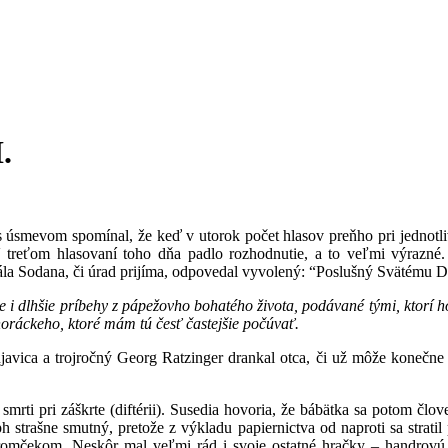
.
cii s úsmevom spomínal, že keď v utorok počet hlasov preňho pri jedno
treťom hlasovaní toho dňa padlo rozhodnutie, a to veľmi výrazné. 
la Sodana, či úrad prijíma, odpovedal vyvolený: “Poslušný Svätému D
e i dlhšie príbehy z pápežovho bohatého života, podávané tými, ktorí ho 
horáckeho, ktoré mám tú česť častejšie počúvať.
avica a trojročný Georg Ratzinger drankal otca, či už môže konečne vs
mrti pri záškrte (diftérii). Susedia hovoria, že bábätka sa potom člov
 strašne smutný, pretože z výkladu papiernictva od naproti sa stratil
tromčekom. Neskôr mal veľmi rád i svoje ostatné hračky – handrov