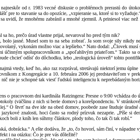
m najneskôr od r. 1983 vecné diskusie o problémoch prerastú do útok
šť pre to stavanie sa do opozície, „vzpieranie sa, ktoré si to vyžaduje.
i sa uvidí, že mnohému zabránil a mnohé zjemnil. A priniesol viac než
l sa ho, prečo úrad vlastne prijal, nevaroval ho pred tým nik?
 bolo jasné. Musel som to na seba zobrať. Ja som svoje sily nikdy n
ovolaný, vykonám možno viac a lepšieho.“ Nato dodal: „Človek musí svoj
mi účinným spolupracovníkom a „spoľahlivým priateľom.“ Takto sa o ň
ude chcieť odísť do dôchodku, lebo „teologická úroveň“ tohto pontifiká
o najmä vtedy, keď ho, ako raz rozprával, stretávajú niektorí jemu úpln
ovníkom z Kongregácie a 10. februára 2006 jej predstaviteľom v prek
eň nič nie je schopné tak viesť ľudskú inteligenciu k neprebádaným horiz
ns o pracovnom dni kardinála Ratzingera: Presne o 9:00 vchádza do úr
tokoly (väčšinu z nich si berie domov) a korešpondenciu. V stránkové 
alej.“ O štvrť na dve ide na obed domov, poobede zase študuje úradné 
jazykové znalosti, hoci často sa rodný prízvuk nezaprie. „Píše si de
och boli z kníh len súhrny článkov, plody toho, čo tak či tak robí.“
ská, dobrácka.“ A ešte dodáva, že „to, čo hovorí, sám činí, v nápadne v
kt i na otázku: Čo je pre vás dôležité?