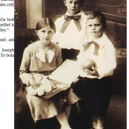
ním celý
čia boli
rišiel k
lny.“
ané, ani
y Joseph
 To bola