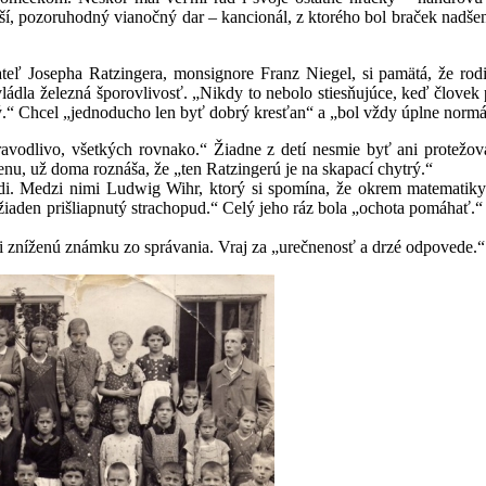
ší, pozoruhodný vianočný dar – kancionál, z ktorého bol braček nadše
teľ Josepha Ratzingera, monsignore Franz Niegel, si pamätá, že rodi
ládla železná šporovlivosť. „Nikdy to nebolo stiesňujúce, keď človek p
.“ Chcel „jednoducho len byť dobrý kresťan“ a „bol vždy úplne normá
ravodlivo, všetkých rovnako.“ Žiadne z detí nesmie byť ani protežov
nu, už doma roznáša, že „ten Ratzingerú je na skapací chytrý.“
radi. Medzi nimi Ludwig Wihr, ktorý si spomína, že okrem matematik
 žiaden prišliapnutý strachopud.“ Celý jeho ráz bola „ochota pomáhať.“
l si zníženú známku zo správania. Vraj za „urečnenosť a drzé odpovede.“