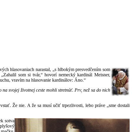
tlivých hlasovaniach narastal, „s hlbokým presvedčením som
„Zahalil som si tvár,“ hovorí nemecký kardinál Meisner,
uchu, vravím na hlasovanie kardinálov: Áno.“
na svojej životnej ceste mohli stretnúť. Prv, než sa do nich
tať. Že nie. A že sa musí učiť trpezlivosti, lebo práve „sme dostali
ek sotva
 plyšový
ú mačku,