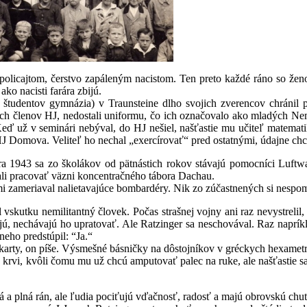
olicajtom, čerstvo zapáleným nacistom. Ten preto každé ráno so ženo
ako nacisti farára zbijú.
e študentov gymnázia) v Traunsteine dlho svojich zverencov chránil 
ových členov HJ, nedostali uniformu, čo ich označovalo ako mladých Ne
Keď už v seminári nebýval, do HJ nešiel, našťastie mu učiteľ matemat
J Domova. Veliteľ ho nechal „exercírovať“ pred ostatnými, údajne chce
ra 1943 sa zo školákov od pätnástich rokov stávajú pomocníci Luftwaff
vali pracovať väzni koncentračného tábora Dachau.
i zameriaval nalietavajúce bombardéry. Nik zo zúčastnených si nespomína
kutku nemilitantný človek. Počas strašnej vojny ani raz nevystrelil, s
jú, nechávajú ho upratovať. Ale Ratzinger sa neschovával. Raz napríkla
 neho predstúpil: “Ja.“
karty, on píše. Výsmešné básničky na dôstojníkov v gréckych hexamet
krvi, kvôli čomu mu už chcú amputovať palec na ruke, ale našťastie s
ná a plná rán, ale ľudia pociťujú vďačnosť, radosť a majú obrovskú chu