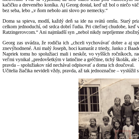
kačičku a dreveného koníka. Aj Georg dostal, keď už bol o niečo väč
bez seba, lebo „v ňom nebolo ani slovo po nemecky.“
Doma sa spieva, modlí, každý deň sa ide na svätú omšu. Starý pria
celkom jednoduchí, od srdca dobrí ľudia. Pri citeľnej chudobe, keď v
Ratzingerovcom.“ Ani najmladší syn „nebol nikdy nepríjemne zbožný
Georg zas uvádza, že rodičia ich „chceli vychovávať dobre a aj sp
znevýhodnené. Ani malý Joseph, hoci kamarát z triedy, Janko z Baade
Napriek tomu ho spolužiaci mali i neskôr, vo vyšších ročníkoch, 
veľmi vynikal „predovšetkým v latinčine a gréčtine, tichý školák, ale
pravda – spolužiakov rád nechával odpisovať a doma ich doučoval.
Učitelia žiačika nevideli vždy, pravda, až tak jednoznačne – vyslúži