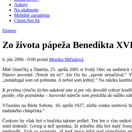
Ankety
Na stiahnutie
Mobilné zariadenia
Christ-Net.Sk
Domov
Zo života pápeža Benedikta XVI
6. jún 2006 - 0:00 poslal
Monika Mičudová
Milé čitateľky a čitatelia, 25. apríla 2005 si Svätý Otec na audien
Pánovi povedal: ,Nerob mi to!“ Ale On ho „zjavne nenačúval.“ V 
„rumádzgal som od pohnutia. A nebol som jediný.“ Na otázku kardiná
K prvému výročiu týchto udalostí sme si pre vás dovolili vybrať kratši
pustíte, ešte poznámka – bavorské nárečie som preložila do nášho zá
Včasráno na Bielu Sobotu, 16. apríla 1927, zúrila vonku snehová fuj
malinkého chlapčeka.“
Čoskoro by však bol o bračeka takmer prišiel. Ten len o vlas unikol s
smel dotknúť. Georg si tiež spomína, že jedného dňa bol malý Joseph
medvedík. Tvár sa vyjasnila, až keď maco ležal pod vianočným s