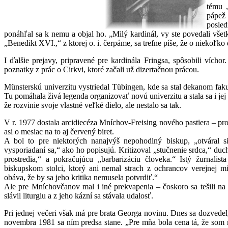
tému 
pápež 
posled
ponáhľal sa k nemu a objal ho. „Milý kardinál, vy ste povedali vše
„Benedikt XVI.,“ z ktorej o. i. čerpáme, sa trefne píše, že o niekoľko d
I ďalšie prejavy, pripravené pre kardinála Fringsa, spôsobili vícho
poznatky z prác o Cirkvi, ktoré začali už dizertačnou prácou.
Münsterskú univerzitu vystriedal Tübingen, kde sa stal dekanom fa
Tu pomáhala živá legenda organizovať novú univerzitu a stala sa i jej 
že rozvinie svoje vlastné veľké dielo, ale nestalo sa tak.
V r. 1977 dostala arcidiecéza Mníchov-Freising nového pastiera – pro
asi o mesiac na to aj červený biret.
A bol to pre niektorých nanajvýš nepohodlný biskup, „otváral s
vysporiadaní sa,“ ako ho popisujú. Kritizoval „stučnenie srdca,“ duc
prostredia,“ a pokračujúcu „barbarizáciu človeka.“ Istý žurnalist
biskupskom stolci, ktorý ani nemal strach z ochrancov verejnej mi
obáva, že by sa jeho kritika nemusela potvrdiť.“
Ale pre Mníchovčanov mal i iné prekvapenia – čoskoro sa tešili na 
slávil liturgiu a z jeho kázní sa stávala udalosť.
Pri jednej večeri však má pre brata Georga novinu. Dnes sa dozvedel
novembra 1981 sa ním predsa stane. „Pre mňa bola cena tá, že som