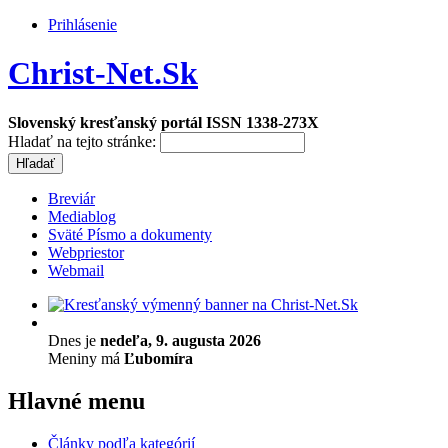
Prihlásenie
Christ-Net.Sk
Slovenský kresťanský portál ISSN 1338-273X
Hladať na tejto stránke:
Breviár
Mediablog
Sväté Písmo a dokumenty
Webpriestor
Webmail
Dnes je
nedeľa, 9. augusta 2026
Meniny má
Ľubomíra
Hlavné menu
Články podľa kategórií