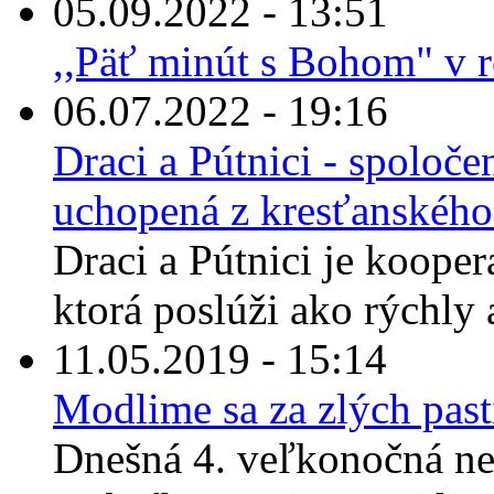
05.09.2022 - 13:51
,,Päť minút s Bohom" v 
06.07.2022 - 19:16
Draci a Pútnici - spoloče
uchopená z kresťanskéh
Draci a Pútnici je kooper
ktorá poslúži ako rýchly 
11.05.2019 - 15:14
Modlime sa za zlých past
Dnešná 4. veľkonočná ne