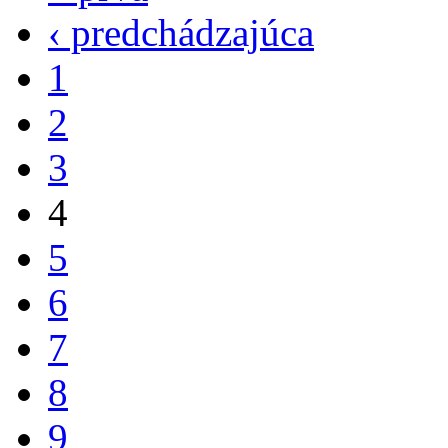
‹ predchádzajúca
1
2
3
4
5
6
7
8
9