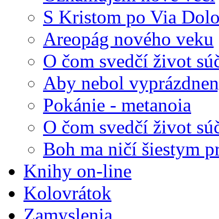
S Kristom po Via Dolo
Areopág nového veku
O čom svedčí život sú
Aby nebol vyprázdnený
Pokánie - metanoia
O čom svedčí život sú
Boh ma ničí šiestym p
Knihy on-line
Kolovrátok
Zamyslenia