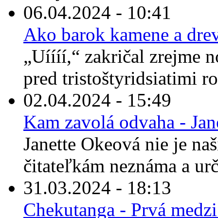
06.04.2024 - 10:41
Ako barok kamene a drev
„Uíííí,“ zakričal zrejme 
pred tristoštyridsiatimi r
02.04.2024 - 15:49
Kam zavolá odvaha - Jan
Janette Okeová nie je n
čitateľkám neznáma a urči
31.03.2024 - 18:13
Chekutanga - Prvá medz