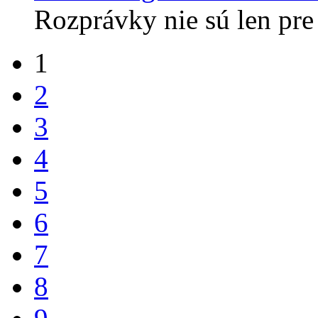
Rozprávky nie sú len pre 
1
2
3
4
5
6
7
8