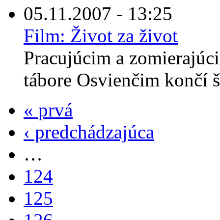
05.11.2007 - 13:25
Film: Život za život
Pracujúcim a zomierajú
tábore Osvienčim končí š
« prvá
‹ predchádzajúca
…
124
125