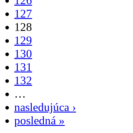
126
127
128
129
130
131
132
…
nasledujúca ›
posledná »