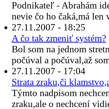
Podnikateľ - Abrahám id
nevie čo ho čaká,má len 
27.11.2007 - 18:25
A čo tak zmeniť systém?
Bol som na jednom stretn
počúval a počúval,až som
27.11.2007 - 17:04
Strata zraku,či klamstvo,
Týmto nadpisom nechcem 
zraku,ale o nechcení vid