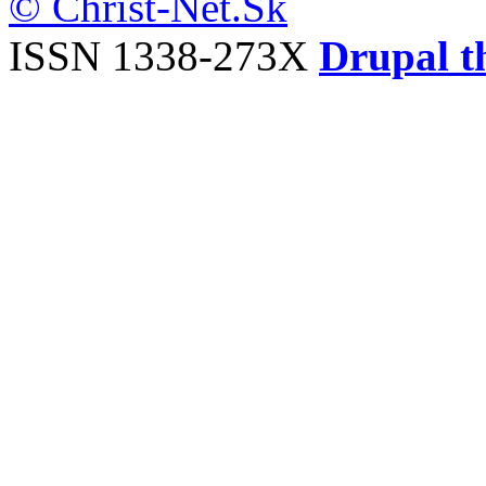
© Christ-Net.Sk
ISSN 1338-273X
Drupal t