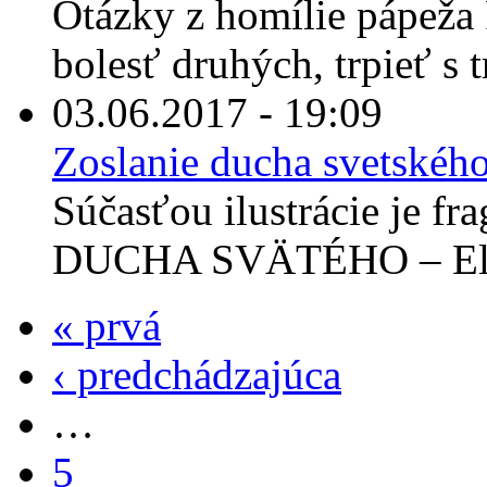
Otázky z homílie pápeža 
bolesť druhých, trpieť s tr
03.06.2017 - 19:09
Zoslanie ducha svetskéh
Súčasťou ilustrácie je 
DUCHA SVÄTÉHO – El Gr
« prvá
‹ predchádzajúca
…
5