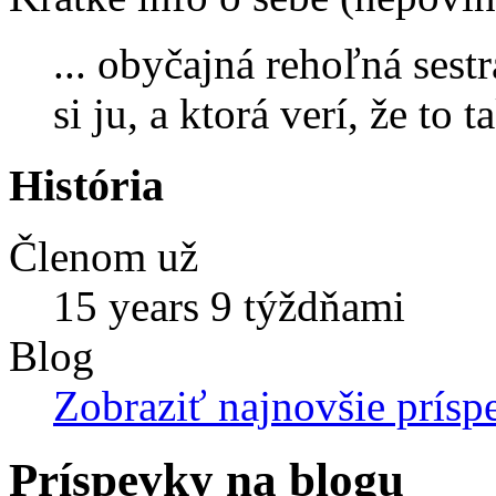
... obyčajná rehoľná sest
si ju, a ktorá verí, že to t
História
Členom už
15 years 9 týždňami
Blog
Zobraziť najnovšie prísp
Príspevky na blogu