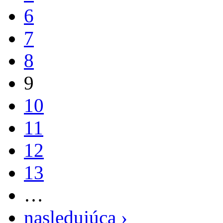
6
7
8
9
10
11
12
13
…
nasledujúca ›