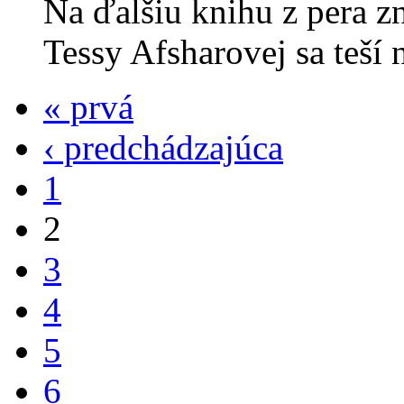
Na ďalšiu knihu z pera z
Tessy Afsharovej sa teší 
« prvá
‹ predchádzajúca
1
2
3
4
5
6