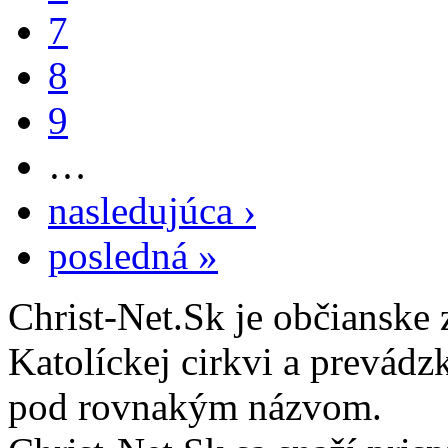
7
8
9
…
nasledujúca ›
posledná »
Christ-Net.Sk je občianske 
Katolíckej cirkvi a prevádz
pod rovnakým názvom.