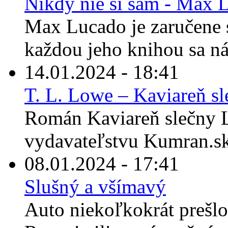
Nikdy nie si sám - Max 
Max Lucado je zaručene s
každou jeho knihou sa ná
14.01.2024 - 18:41
T. L. Lowe – Kaviareň s
Román Kaviareň slečny L
vydavateľstvu Kumran.sk 
08.01.2024 - 17:41
Slušný a všímavý
Auto niekoľkokrát prešlo 