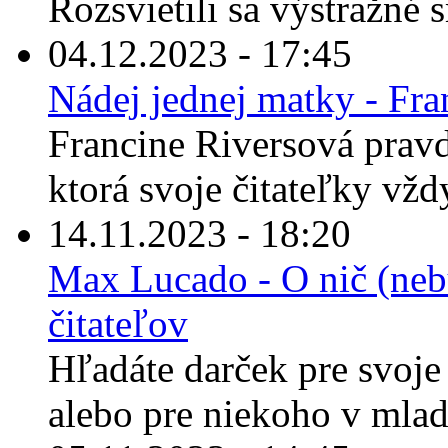
Rozsvietili sa výstražné 
04.12.2023 - 17:45
Nádej jednej matky - Fra
Francine Riversová prav
ktorá svoje čitateľky vžd
14.11.2023 - 18:20
Max Lucado - O nič (nebu
čitateľov
Hľadáte darček pre svoje 
alebo pre niekoho v mla