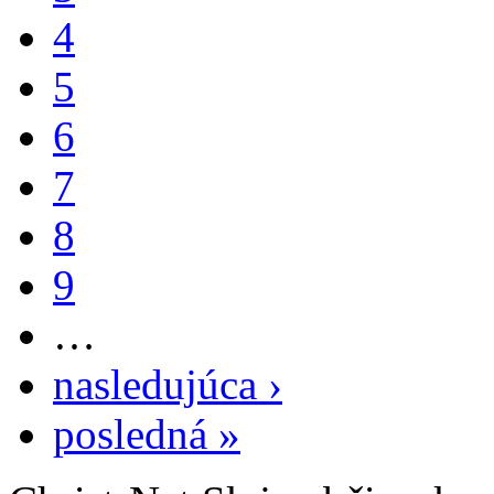
4
5
6
7
8
9
…
nasledujúca ›
posledná »