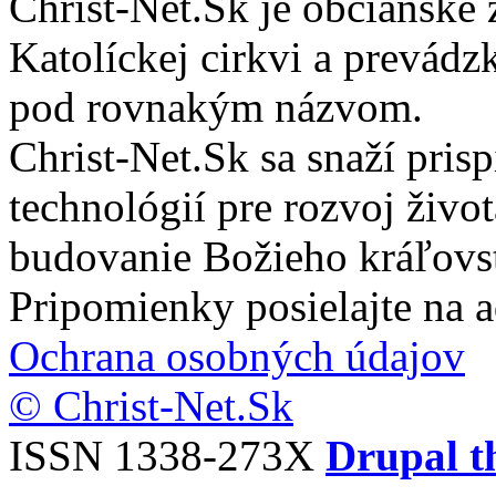
Christ-Net.Sk je občianske 
Katolíckej cirkvi a prevádz
pod rovnakým názvom.
Christ-Net.Sk sa snaží pri
technológií pre rozvoj živo
budovanie Božieho kráľovs
Pripomienky posielajte na 
Ochrana osobných údajov
© Christ-Net.Sk
ISSN 1338-273X
Drupal t