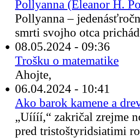
Pollyanna (Eleanor H. Po
Pollyanna – jedenásťročné
smrti svojho otca prichád
08.05.2024 - 09:36
Trošku o matematike
Ahojte,
06.04.2024 - 10:41
Ako barok kamene a drev
„Uíííí,“ zakričal zrejme 
pred tristoštyridsiatimi r