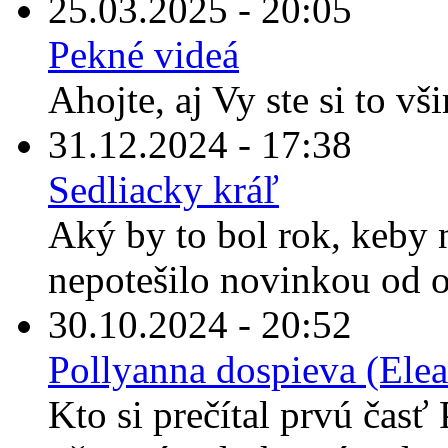
25.03.2025 - 20:05
Pekné videá
Ahojte, aj Vy ste si to vš
31.12.2024 - 17:38
Sedliacky kráľ
Aký by to bol rok, keby
nepotešilo novinkou od o
30.10.2024 - 20:52
Pollyanna dospieva (Elea
Kto si prečítal prvú časť 