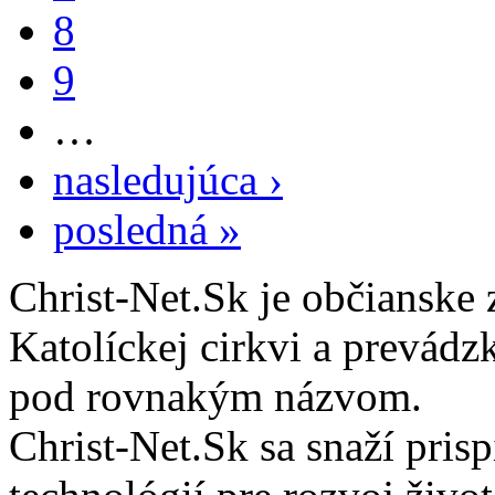
8
9
…
nasledujúca ›
posledná »
Christ-Net.Sk je občianske 
Katolíckej cirkvi a prevádz
pod rovnakým názvom.
Christ-Net.Sk sa snaží pri