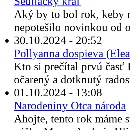
Sedliacky kráľ
Aký by to bol rok, keby
nepotešilo novinkou od o
30.10.2024 - 20:52
Pollyanna dospieva (Elea
Kto si prečítal prvú časť 
očarený a dotknutý rados
01.10.2024 - 13:08
Narodeniny Otca národa
Ahojte, tento rok máme s