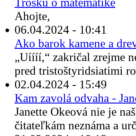
Trošku o matematike
Ahojte,
06.04.2024 - 10:41
Ako barok kamene a drev
„Uíííí,“ zakričal zrejme 
pred tristoštyridsiatimi r
02.04.2024 - 15:49
Kam zavolá odvaha - Jan
Janette Okeová nie je n
čitateľkám neznáma a urči