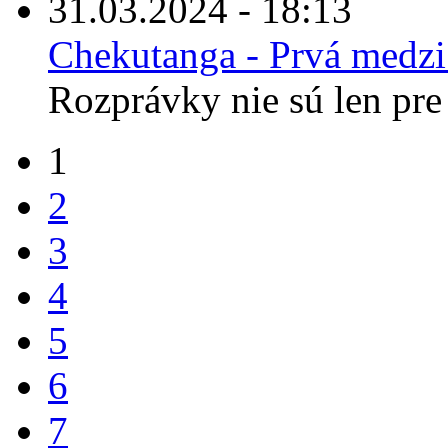
31.03.2024 - 18:13
Chekutanga - Prvá medz
Rozprávky nie sú len pre 
1
2
3
4
5
6
7