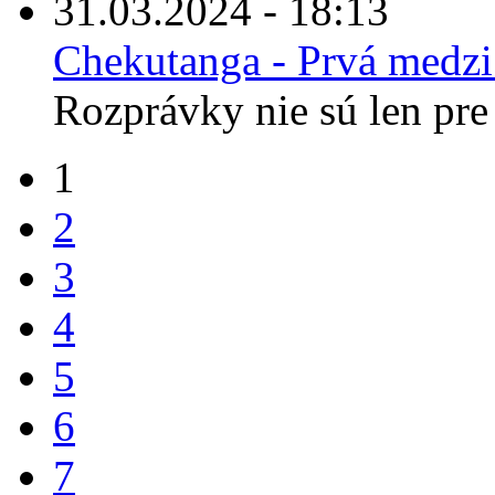
31.03.2024 - 18:13
Chekutanga - Prvá medz
Rozprávky nie sú len pre 
1
2
3
4
5
6
7