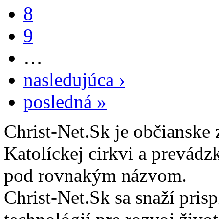
8
9
…
nasledujúca ›
posledná »
Christ-Net.Sk je občianske 
Katolíckej cirkvi a prevádz
pod rovnakým názvom.
Christ-Net.Sk sa snaží pri