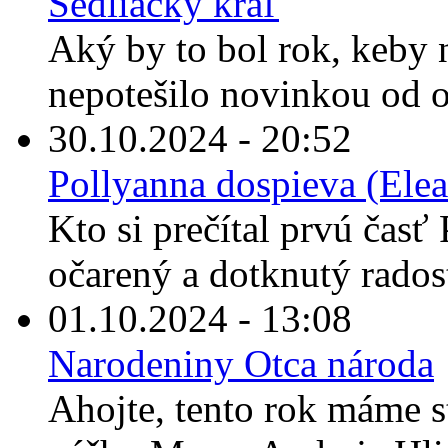
Sedliacky kráľ
Aký by to bol rok, keby
nepotešilo novinkou od o
30.10.2024 - 20:52
Pollyanna dospieva (Elea
Kto si prečítal prvú časť 
očarený a dotknutý rados
01.10.2024 - 13:08
Narodeniny Otca národa
Ahojte, tento rok máme s