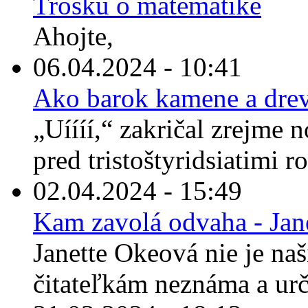
Trošku o matematike
Ahojte,
06.04.2024 - 10:41
Ako barok kamene a drev
„Uíííí,“ zakričal zrejme 
pred tristoštyridsiatimi r
02.04.2024 - 15:49
Kam zavolá odvaha - Jan
Janette Okeová nie je n
čitateľkám neznáma a urči