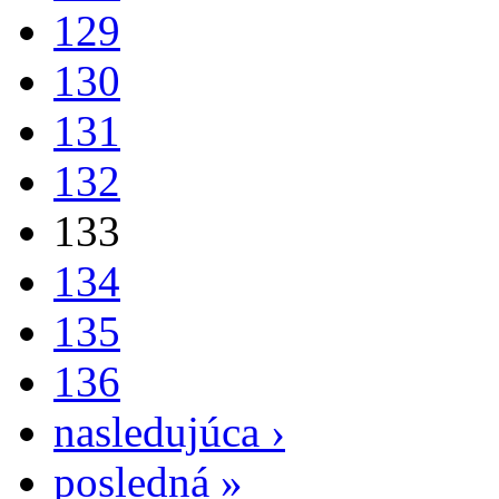
129
130
131
132
133
134
135
136
nasledujúca ›
posledná »