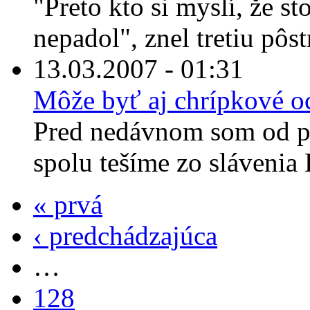
"Preto kto si myslí, že st
nepadol", znel tretiu pôs
13.03.2007 - 01:31
Môže byť aj chrípkové o
Pred nedávnom som od pr
spolu tešíme zo slávenia E
« prvá
‹ predchádzajúca
…
128