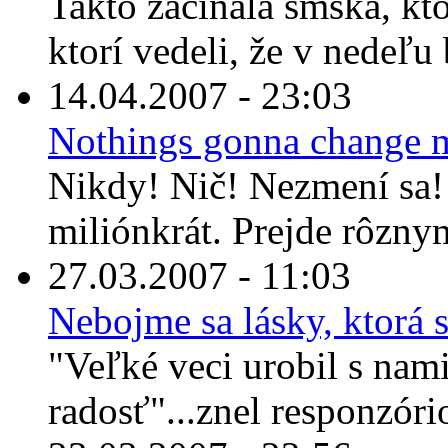
Takto začínala smska, kt
ktorí vedeli, že v nedeľu
14.04.2007 - 23:03
Nothings gonna change m
Nikdy! Nič! Nezmení sa! 
miliónkrát. Prejde rôzny
27.03.2007 - 11:03
Nebojme sa lásky, ktorá s
"Veľké veci urobil s nam
radosť"...znel responzóri