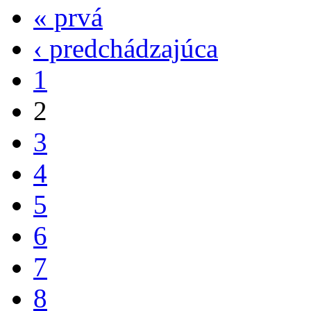
« prvá
‹ predchádzajúca
1
2
3
4
5
6
7
8