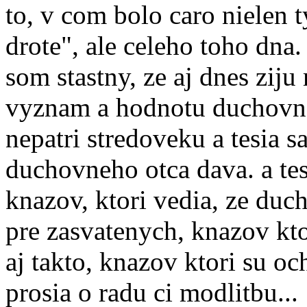
to, v com bolo caro nielen 
drote", ale celeho toho dna.
som stastny, ze aj dnes ziju
vyznam a hodnotu duchovneh
nepatri stredoveku a tesia s
duchovneho otca dava. a tes
knazov, ktori vedia, ze duc
pre zasvatenych, knazov kto
aj takto, knazov ktori su och
prosia o radu ci modlitbu...