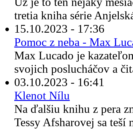
Už je to ten nejaký mesiac
tretia kniha série Anjelská
15.10.2023 - 17:36
Pomoc z neba - Max Luc
Max Lucado je kazateľom
svojich poslucháčov a čit
03.10.2023 - 16:41
Klenot Nílu
Na ďalšiu knihu z pera z
Tessy Afsharovej sa teší 