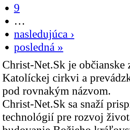
9
…
nasledujúca ›
posledná »
Christ-Net.Sk je občianske 
Katolíckej cirkvi a prevádz
pod rovnakým názvom.
Christ-Net.Sk sa snaží pri
technológií pre rozvoj živo
budovanie Božieho kráľovs